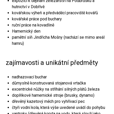
expozici k dějinám železářství na Podbrdsku a
hutnictví v Dobřívě
kovářskou výheň a předváděcí pracoviště kovářů
kovářské práce pod buchary
ruční práce na kovadlině
Hamernický den
pamětní síň Jindřicha Mošny (nachází se mimo areál
hamru)
zajímavosti a unikátní předměty
nadhazovací buchar
důmyslně konstruovaná stojanová vrtačka
excentrické nůžky na stříhání silných plátů železa
doplňkové hamernické stroje (brusky, dynamo)
dřevěný kazetový měch pro vyhřívací pec
čtyři vodní kola, která výše uvedené uvádí do pohybu
vantroky (dřevěná koryta na vodu, která slouží jako