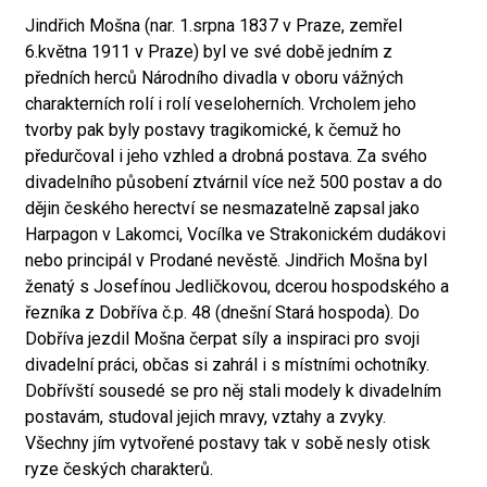
Jindřich Mošna (nar. 1.srpna 1837 v Praze, zemřel
6.května 1911 v Praze) byl ve své době jedním z
předních herců Národního divadla v oboru vážných
charakterních rolí i rolí veseloherních. Vrcholem jeho
tvorby pak byly postavy tragikomické, k čemuž ho
předurčoval i jeho vzhled a drobná postava. Za svého
divadelního působení ztvárnil více než 500 postav a do
dějin českého herectví se nesmazatelně zapsal jako
Harpagon v Lakomci, Vocílka ve Strakonickém dudákovi
nebo principál v Prodané nevěstě. Jindřich Mošna byl
ženatý s Josefínou Jedličkovou, dcerou hospodského a
řezníka z Dobříva č.p. 48 (dnešní Stará hospoda). Do
Dobříva jezdil Mošna čerpat síly a inspiraci pro svoji
divadelní práci, občas si zahrál i s místními ochotníky.
Dobřívští sousedé se pro něj stali modely k divadelním
postavám, studoval jejich mravy, vztahy a zvyky.
Všechny jím vytvořené postavy tak v sobě nesly otisk
ryze českých charakterů.