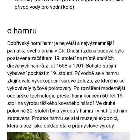
přívod vody pro vodní kolo)
o hamru
Dobřívský horní hamr je největší a nejvýznamnější
památka svého druhu v ČR. Dnešní zděná budova byla
postavena začátkem 19. století na místě starších
dřevěných hamrů z let 1658 a 1701. Bohaté strojní
vybavení pochází z 19. století. Původně se v hamru
zkujňovalo vysokopecní surové železo, ze kterého se
vykovávaly tyčové polotovary. Po rozšíření modernější
ocelářské technologie přešel hamr koncem 60. let 19.
stol. na výrobu těžkého kovaného nářadí. Ve druhé
polovině 20. století byla výroba v hamru i v huti pod ním
zastavena. Prostor hamru se stal muzejní expozicí,
která slouží jako doklad staré průmyslové výroby.