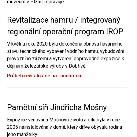
muzeum v Plzni ji spravuje.
Revitalizace hamru / integrovaný
regionální operační program IROP
V květnu roku 2020 byla dokončena obnova havarijního
stavu technického vybavení vodního hamru, vybudování
provozního zázemí a vytvoření doprovodné expozice k
dějinám železářské výroby v Dobřívě.
Průběh revitalizace na facebooku
Pamětní síň Jindřicha Mošny
Expozice věnovaná Mošnovu životu a dílu byla v roce
2005 nainstalována v domě, který dříve obývala rodina
jeho manželky.