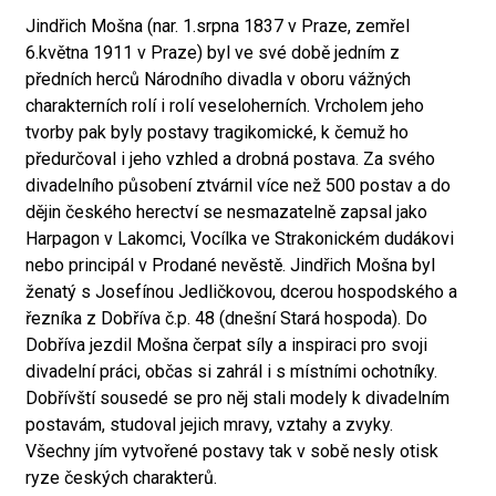
Jindřich Mošna (nar. 1.srpna 1837 v Praze, zemřel
6.května 1911 v Praze) byl ve své době jedním z
předních herců Národního divadla v oboru vážných
charakterních rolí i rolí veseloherních. Vrcholem jeho
tvorby pak byly postavy tragikomické, k čemuž ho
předurčoval i jeho vzhled a drobná postava. Za svého
divadelního působení ztvárnil více než 500 postav a do
dějin českého herectví se nesmazatelně zapsal jako
Harpagon v Lakomci, Vocílka ve Strakonickém dudákovi
nebo principál v Prodané nevěstě. Jindřich Mošna byl
ženatý s Josefínou Jedličkovou, dcerou hospodského a
řezníka z Dobříva č.p. 48 (dnešní Stará hospoda). Do
Dobříva jezdil Mošna čerpat síly a inspiraci pro svoji
divadelní práci, občas si zahrál i s místními ochotníky.
Dobřívští sousedé se pro něj stali modely k divadelním
postavám, studoval jejich mravy, vztahy a zvyky.
Všechny jím vytvořené postavy tak v sobě nesly otisk
ryze českých charakterů.