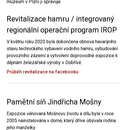
muzeum v Plzni ji spravuje.
Revitalizace hamru / integrovaný
regionální operační program IROP
V květnu roku 2020 byla dokončena obnova havarijního
stavu technického vybavení vodního hamru, vybudování
provozního zázemí a vytvoření doprovodné expozice k
dějinám železářské výroby v Dobřívě.
Průběh revitalizace na facebooku
Pamětní síň Jindřicha Mošny
Expozice věnovaná Mošnovu životu a dílu byla v roce
2005 nainstalována v domě, který dříve obývala rodina
jeho manželky.