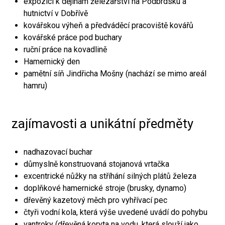
expozici k dějinám železářství na Podbrdsku a
hutnictví v Dobřívě
kovářskou výheň a předváděcí pracoviště kovářů
kovářské práce pod buchary
ruční práce na kovadlině
Hamernický den
pamětní síň Jindřicha Mošny (nachází se mimo areál
hamru)
zajímavosti a unikátní předměty
nadhazovací buchar
důmyslně konstruovaná stojanová vrtačka
excentrické nůžky na stříhání silných plátů železa
doplňkové hamernické stroje (brusky, dynamo)
dřevěný kazetový měch pro vyhřívací pec
čtyři vodní kola, která výše uvedené uvádí do pohybu
vantroky (dřevěná koryta na vodu, která slouží jako