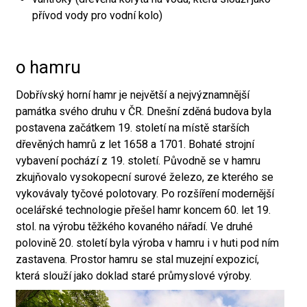
přívod vody pro vodní kolo)
o hamru
Dobřívský horní hamr je největší a nejvýznamnější
památka svého druhu v ČR. Dnešní zděná budova byla
postavena začátkem 19. století na místě starších
dřevěných hamrů z let 1658 a 1701. Bohaté strojní
vybavení pochází z 19. století. Původně se v hamru
zkujňovalo vysokopecní surové železo, ze kterého se
vykovávaly tyčové polotovary. Po rozšíření modernější
ocelářské technologie přešel hamr koncem 60. let 19.
stol. na výrobu těžkého kovaného nářadí. Ve druhé
polovině 20. století byla výroba v hamru i v huti pod ním
zastavena. Prostor hamru se stal muzejní expozicí,
která slouží jako doklad staré průmyslové výroby.