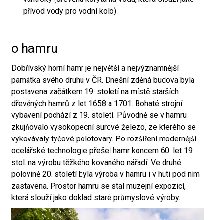
přívod vody pro vodní kolo)
o hamru
Dobřívský horní hamr je největší a nejvýznamnější
památka svého druhu v ČR. Dnešní zděná budova byla
postavena začátkem 19. století na místě starších
dřevěných hamrů z let 1658 a 1701. Bohaté strojní
vybavení pochází z 19. století. Původně se v hamru
zkujňovalo vysokopecní surové železo, ze kterého se
vykovávaly tyčové polotovary. Po rozšíření modernější
ocelářské technologie přešel hamr koncem 60. let 19.
stol. na výrobu těžkého kovaného nářadí. Ve druhé
polovině 20. století byla výroba v hamru i v huti pod ním
zastavena. Prostor hamru se stal muzejní expozicí,
která slouží jako doklad staré průmyslové výroby.