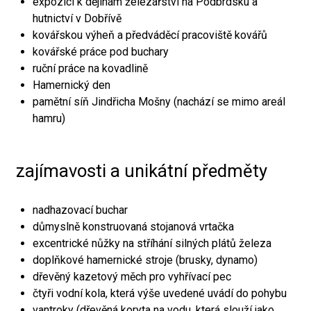
expozici k dějinám železářství na Podbrdsku a
hutnictví v Dobřívě
kovářskou výheň a předváděcí pracoviště kovářů
kovářské práce pod buchary
ruční práce na kovadlině
Hamernický den
pamětní síň Jindřicha Mošny (nachází se mimo areál
hamru)
zajímavosti a unikátní předměty
nadhazovací buchar
důmyslně konstruovaná stojanová vrtačka
excentrické nůžky na stříhání silných plátů železa
doplňkové hamernické stroje (brusky, dynamo)
dřevěný kazetový měch pro vyhřívací pec
čtyři vodní kola, která výše uvedené uvádí do pohybu
vantroky (dřevěná koryta na vodu, která slouží jako