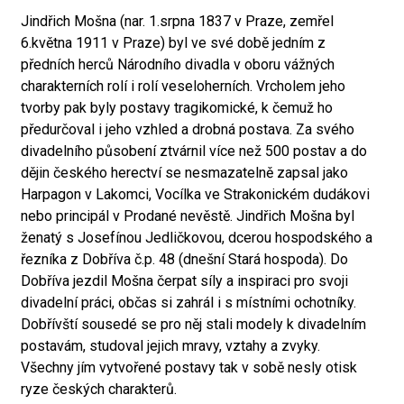
Jindřich Mošna (nar. 1.srpna 1837 v Praze, zemřel
6.května 1911 v Praze) byl ve své době jedním z
předních herců Národního divadla v oboru vážných
charakterních rolí i rolí veseloherních. Vrcholem jeho
tvorby pak byly postavy tragikomické, k čemuž ho
předurčoval i jeho vzhled a drobná postava. Za svého
divadelního působení ztvárnil více než 500 postav a do
dějin českého herectví se nesmazatelně zapsal jako
Harpagon v Lakomci, Vocílka ve Strakonickém dudákovi
nebo principál v Prodané nevěstě. Jindřich Mošna byl
ženatý s Josefínou Jedličkovou, dcerou hospodského a
řezníka z Dobříva č.p. 48 (dnešní Stará hospoda). Do
Dobříva jezdil Mošna čerpat síly a inspiraci pro svoji
divadelní práci, občas si zahrál i s místními ochotníky.
Dobřívští sousedé se pro něj stali modely k divadelním
postavám, studoval jejich mravy, vztahy a zvyky.
Všechny jím vytvořené postavy tak v sobě nesly otisk
ryze českých charakterů.