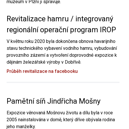
muzeum v Plzni ji spravuje.
Revitalizace hamru / integrovaný
regionální operační program IROP
V květnu roku 2020 byla dokončena obnova havarijního
stavu technického vybavení vodního hamru, vybudování
provozního zázemí a vytvoření doprovodné expozice k
dějinám železářské výroby v Dobřívě.
Průběh revitalizace na facebooku
Pamětní síň Jindřicha Mošny
Expozice věnovaná Mošnovu životu a dílu byla v roce
2005 nainstalována v domě, který dříve obývala rodina
jeho manželky.