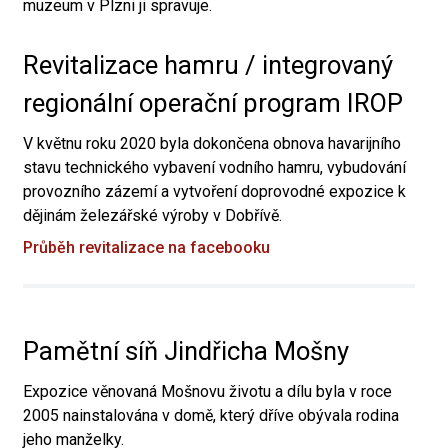
muzeum v Plzni ji spravuje.
Revitalizace hamru / integrovaný
regionální operační program IROP
V květnu roku 2020 byla dokončena obnova havarijního
stavu technického vybavení vodního hamru, vybudování
provozního zázemí a vytvoření doprovodné expozice k
dějinám železářské výroby v Dobřívě.
Průběh revitalizace na facebooku
Pamětní síň Jindřicha Mošny
Expozice věnovaná Mošnovu životu a dílu byla v roce
2005 nainstalována v domě, který dříve obývala rodina
jeho manželky.