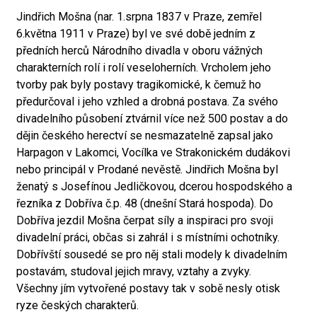
Jindřich Mošna (nar. 1.srpna 1837 v Praze, zemřel
6.května 1911 v Praze) byl ve své době jedním z
předních herců Národního divadla v oboru vážných
charakterních rolí i rolí veseloherních. Vrcholem jeho
tvorby pak byly postavy tragikomické, k čemuž ho
předurčoval i jeho vzhled a drobná postava. Za svého
divadelního působení ztvárnil více než 500 postav a do
dějin českého herectví se nesmazatelně zapsal jako
Harpagon v Lakomci, Vocílka ve Strakonickém dudákovi
nebo principál v Prodané nevěstě. Jindřich Mošna byl
ženatý s Josefínou Jedličkovou, dcerou hospodského a
řezníka z Dobříva č.p. 48 (dnešní Stará hospoda). Do
Dobříva jezdil Mošna čerpat síly a inspiraci pro svoji
divadelní práci, občas si zahrál i s místními ochotníky.
Dobřívští sousedé se pro něj stali modely k divadelním
postavám, studoval jejich mravy, vztahy a zvyky.
Všechny jím vytvořené postavy tak v sobě nesly otisk
ryze českých charakterů.