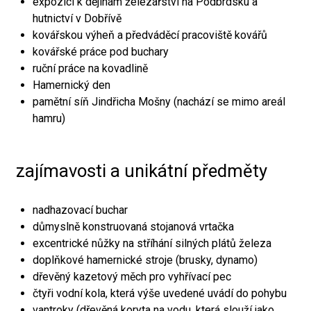
expozici k dějinám železářství na Podbrdsku a
hutnictví v Dobřívě
kovářskou výheň a předváděcí pracoviště kovářů
kovářské práce pod buchary
ruční práce na kovadlině
Hamernický den
pamětní síň Jindřicha Mošny (nachází se mimo areál
hamru)
zajímavosti a unikátní předměty
nadhazovací buchar
důmyslně konstruovaná stojanová vrtačka
excentrické nůžky na stříhání silných plátů železa
doplňkové hamernické stroje (brusky, dynamo)
dřevěný kazetový měch pro vyhřívací pec
čtyři vodní kola, která výše uvedené uvádí do pohybu
vantroky (dřevěná koryta na vodu, která slouží jako