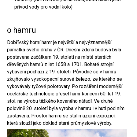
přívod vody pro vodní kolo)
o hamru
Dobřívský horní hamr je největší a nejvýznamnější
památka svého druhu v ČR. Dnešní zděná budova byla
postavena začátkem 19. století na místě starších
dřevěných hamrů z let 1658 a 1701. Bohaté strojní
vybavení pochází z 19. století. Původně se v hamru
zkujňovalo vysokopecní surové železo, ze kterého se
vykovávaly tyčové polotovary. Po rozšíření modernější
ocelářské technologie přešel hamr koncem 60. let 19.
stol. na výrobu těžkého kovaného nářadí. Ve druhé
polovině 20. století byla výroba v hamru i v huti pod ním
zastavena. Prostor hamru se stal muzejní expozicí,
která slouží jako doklad staré průmyslové výroby.