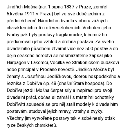
Jindřich Mošna (nar. 1.srpna 1837 v Praze, zemřel
6.května 1911 v Praze) byl ve své době jedním z
předních herců Národního divadla v oboru vážných
charakterních rolí i rolí veseloherních. Vrcholem jeho
tvorby pak byly postavy tragikomické, k čemuž ho
předurčoval i jeho vzhled a drobná postava. Za svého
divadelního působení ztvárnil více než 500 postav a do
dějin českého herectví se nesmazatelně zapsal jako
Harpagon v Lakomci, Vocílka ve Strakonickém dudákovi
nebo principál v Prodané nevěstě. Jindřich Mošna byl
ženatý s Josefínou Jedličkovou, dcerou hospodského a
řezníka z Dobříva č.p. 48 (dnešní Stará hospoda). Do
Dobříva jezdil Mošna čerpat síly a inspiraci pro svoji
divadelní práci, občas si zahrál i s místními ochotníky.
Dobřívští sousedé se pro něj stali modely k divadelním
postavám, studoval jejich mravy, vztahy a zvyky.
Všechny jím vytvořené postavy tak v sobě nesly otisk
ryze českých charakterů.