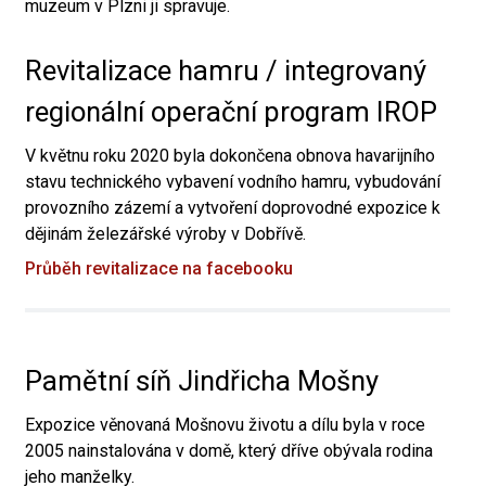
muzeum v Plzni ji spravuje.
Revitalizace hamru / integrovaný
regionální operační program IROP
V květnu roku 2020 byla dokončena obnova havarijního
stavu technického vybavení vodního hamru, vybudování
provozního zázemí a vytvoření doprovodné expozice k
dějinám železářské výroby v Dobřívě.
Průběh revitalizace na facebooku
Pamětní síň Jindřicha Mošny
Expozice věnovaná Mošnovu životu a dílu byla v roce
2005 nainstalována v domě, který dříve obývala rodina
jeho manželky.