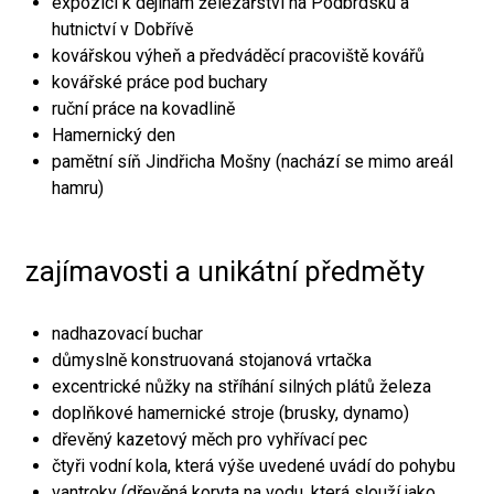
expozici k dějinám železářství na Podbrdsku a
hutnictví v Dobřívě
kovářskou výheň a předváděcí pracoviště kovářů
kovářské práce pod buchary
ruční práce na kovadlině
Hamernický den
pamětní síň Jindřicha Mošny (nachází se mimo areál
hamru)
zajímavosti a unikátní předměty
nadhazovací buchar
důmyslně konstruovaná stojanová vrtačka
excentrické nůžky na stříhání silných plátů železa
doplňkové hamernické stroje (brusky, dynamo)
dřevěný kazetový měch pro vyhřívací pec
čtyři vodní kola, která výše uvedené uvádí do pohybu
vantroky (dřevěná koryta na vodu, která slouží jako