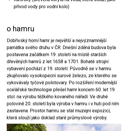
přívod vody pro vodní kolo)
o hamru
Dobřívský horní hamr je největší a nejvýznamnější
památka svého druhu v ČR. Dnešní zděná budova byla
postavena začátkem 19. století na místě starších
dřevěných hamrů z let 1658 a 1701. Bohaté strojní
vybavení pochází z 19. století. Původně se v hamru
zkujňovalo vysokopecní surové železo, ze kterého se
vykovávaly tyčové polotovary. Po rozšíření modernější
ocelářské technologie přešel hamr koncem 60. let 19.
stol. na výrobu těžkého kovaného nářadí. Ve druhé
polovině 20. století byla výroba v hamru i v huti pod ním
zastavena. Prostor hamru se stal muzejní expozicí,
která slouží jako doklad staré průmyslové výroby.