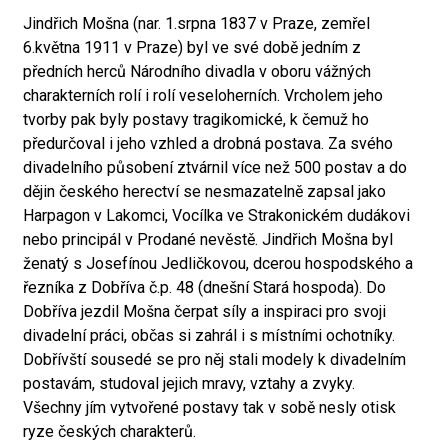
Jindřich Mošna (nar. 1.srpna 1837 v Praze, zemřel
6.května 1911 v Praze) byl ve své době jedním z
předních herců Národního divadla v oboru vážných
charakterních rolí i rolí veseloherních. Vrcholem jeho
tvorby pak byly postavy tragikomické, k čemuž ho
předurčoval i jeho vzhled a drobná postava. Za svého
divadelního působení ztvárnil více než 500 postav a do
dějin českého herectví se nesmazatelně zapsal jako
Harpagon v Lakomci, Vocílka ve Strakonickém dudákovi
nebo principál v Prodané nevěstě. Jindřich Mošna byl
ženatý s Josefínou Jedličkovou, dcerou hospodského a
řezníka z Dobříva č.p. 48 (dnešní Stará hospoda). Do
Dobříva jezdil Mošna čerpat síly a inspiraci pro svoji
divadelní práci, občas si zahrál i s místními ochotníky.
Dobřívští sousedé se pro něj stali modely k divadelním
postavám, studoval jejich mravy, vztahy a zvyky.
Všechny jím vytvořené postavy tak v sobě nesly otisk
ryze českých charakterů.