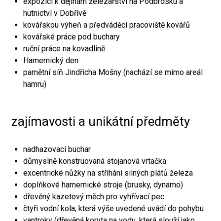
expozici k dějinám železářství na Podbrdsku a
hutnictví v Dobřívě
kovářskou výheň a předváděcí pracoviště kovářů
kovářské práce pod buchary
ruční práce na kovadlině
Hamernický den
pamětní síň Jindřicha Mošny (nachází se mimo areál
hamru)
zajímavosti a unikátní předměty
nadhazovací buchar
důmyslně konstruovaná stojanová vrtačka
excentrické nůžky na stříhání silných plátů železa
doplňkové hamernické stroje (brusky, dynamo)
dřevěný kazetový měch pro vyhřívací pec
čtyři vodní kola, která výše uvedené uvádí do pohybu
vantroky (dřevěná koryta na vodu, která slouží jako