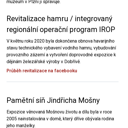
muzeum v Plzni ji spravuje.
Revitalizace hamru / integrovaný
regionální operační program IROP
V květnu roku 2020 byla dokončena obnova havarijního
stavu technického vybavení vodního hamru, vybudování
provozního zázemí a vytvoření doprovodné expozice k
dějinám železářské výroby v Dobřívě.
Průběh revitalizace na facebooku
Pamětní síň Jindřicha Mošny
Expozice věnovaná Mošnovu životu a dílu byla v roce
2005 nainstalována v domě, který dříve obývala rodina
jeho manželky.