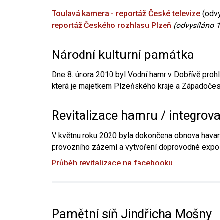
Toulavá kamera - reportáž České televize
(odvy
reportáž Českého rozhlasu Plzeň
(odvysíláno 1
Národní kulturní památka
Dne 8. února 2010 byl Vodní hamr v Dobřívě prohl
která je majetkem Plzeňského kraje a Západočesk
Revitalizace hamru / integrov
V květnu roku 2020 byla dokončena obnova havari
provozního zázemí a vytvoření doprovodné expoz
Průběh revitalizace na facebooku
Pamětní síň Jindřicha Mošny