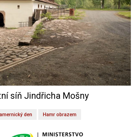
ní síň Jindřicha Mošny
amernický den
Hamr obrazem