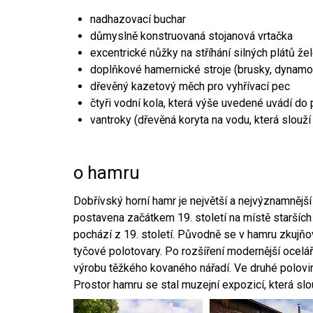
nadhazovací buchar
důmyslně konstruovaná stojanová vrtačka
excentrické nůžky na stříhání silných plátů že
doplňkové hamernické stroje (brusky, dynamo
dřevěný kazetový měch pro vyhřívací pec
čtyři vodní kola, která výše uvedené uvádí do
vantroky (dřevěná koryta na vodu, která slouží
o hamru
Dobřívský horní hamr je největší a nejvýznamněj
postavena začátkem 19. století na místě starších
pochází z 19. století. Původně se v hamru zkujň
tyčové polotovary. Po rozšíření modernější ocelář
výrobu těžkého kovaného nářadí. Ve druhé polovině
Prostor hamru se stal muzejní expozicí, která sl