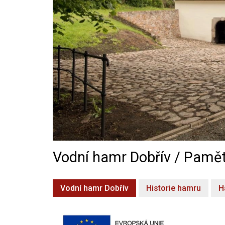
Vodní hamr Dobřív / Pamět
Vodní hamr Dobřív
Historie hamru
H