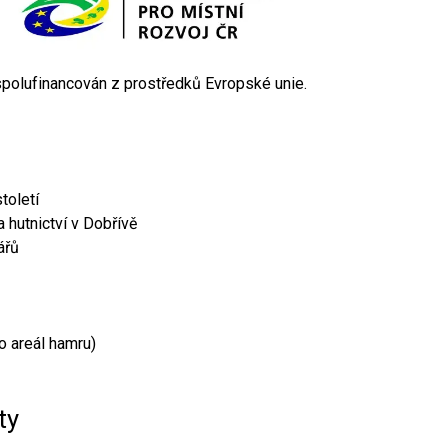
 spolufinancován z prostředků Evropské unie.
toletí
 hutnictví v Dobřívě
ářů
o areál hamru)
ty