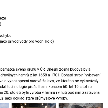
leza
)
 pohybu
 jako přívod vody pro vodní kolo)
ší památka svého druhu v ČR. Dnešní zděná budova byla
 dřevěných hamrů z let 1658 a 1701. Bohaté strojní vybavení
ovalo vysokopecní surové železo, ze kterého se vykovávaly
ské technologie přešel hamr koncem 60. let 19. stol. na
 20. století byla výroba v hamru i v huti pod ním zastavena.
ouží jako doklad staré průmyslové výroby.