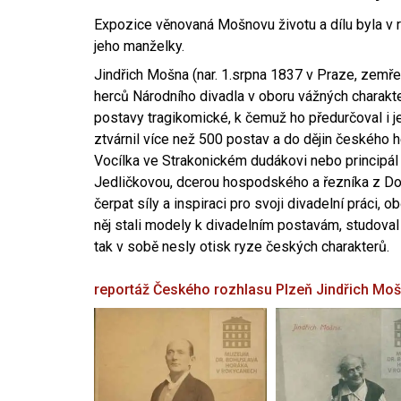
Expozice věnovaná Mošnovu životu a dílu byla v r
jeho manželky.
Jindřich Mošna (nar. 1.srpna 1837 v Praze, zemře
herců Národního divadla v oboru vážných charakter
postavy tragikomické, k čemuž ho předurčoval i 
ztvárnil více než 500 postav a do dějin českého
Vocílka ve Strakonickém dudákovi nebo principál
Jedličkovou, dcerou hospodského a řezníka z Dob
čerpat síly a inspiraci pro svoji divadelní práci, 
něj stali modely k divadelním postavám, studoval
tak v sobě nesly otisk ryze českých charakterů.
reportáž Českého rozhlasu Plzeň
Jindřich Mo