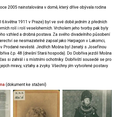
oce 2005 nainstalována v domě, který dříve obývala rodina
l 6.května 1911 v Praze) byl ve své době jedním z předních
ních rolí i rolí veseloherních. Vrcholem jeho tvorby pak byly
jeho vzhled a drobná postava. Za svého divadelního působení
 herectví se nesmazatelně zapsal jako Harpagon v Lakomci,
 v Prodané nevěstě. Jindřich Mošna byl ženatý s Josefínou
říva č.p. 48 (dnešní Stará hospoda). Do Dobříva jezdil Mošna
občas si zahrál i s místními ochotníky. Dobřívští sousedé se pro
 jejich mravy, vztahy a zvyky. Všechny jím vytvořené postavy
šna
(dokument ke stažení)