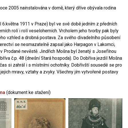
oce 2005 nainstalována v domě, který dříve obývala rodina
l 6.května 1911 v Praze) byl ve své době jedním z předních
ních rolí i rolí veseloherních. Vrcholem jeho tvorby pak byly
jeho vzhled a drobná postava. Za svého divadelního působení
 herectví se nesmazatelně zapsal jako Harpagon v Lakomci,
 v Prodané nevěstě. Jindřich Mošna byl ženatý s Josefínou
říva č.p. 48 (dnešní Stará hospoda). Do Dobříva jezdil Mošna
občas si zahrál i s místními ochotníky. Dobřívští sousedé se pro
 jejich mravy, vztahy a zvyky. Všechny jím vytvořené postavy
šna
(dokument ke stažení)