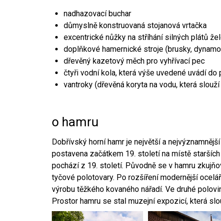
nadhazovací buchar
důmyslně konstruovaná stojanová vrtačka
excentrické nůžky na stříhání silných plátů že
doplňkové hamernické stroje (brusky, dynamo
dřevěný kazetový měch pro vyhřívací pec
čtyři vodní kola, která výše uvedené uvádí do
vantroky (dřevěná koryta na vodu, která slouží
o hamru
Dobřívský horní hamr je největší a nejvýznamněj
postavena začátkem 19. století na místě starších
pochází z 19. století. Původně se v hamru zkujň
tyčové polotovary. Po rozšíření modernější ocelář
výrobu těžkého kovaného nářadí. Ve druhé polovině
Prostor hamru se stal muzejní expozicí, která sl