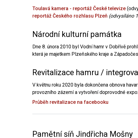
Toulavá kamera - reportáž České televize
(odvy
reportáž Českého rozhlasu Plzeň
(odvysíláno 1
Národní kulturní památka
Dne 8. února 2010 byl Vodní hamr v Dobřívě prohl
která je majetkem Plzeňského kraje a Západočesk
Revitalizace hamru / integrov
V květnu roku 2020 byla dokončena obnova havari
provozního zázemí a vytvoření doprovodné expoz
Průběh revitalizace na facebooku
Pamětní síň Jindřicha Mošny