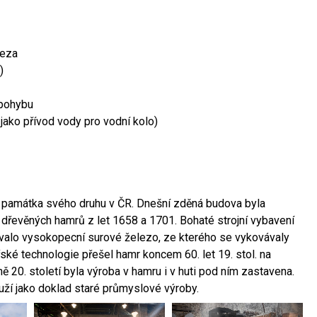
leza
)
 pohybu
 jako přívod vody pro vodní kolo)
ší památka svého druhu v ČR. Dnešní zděná budova byla
 dřevěných hamrů z let 1658 a 1701. Bohaté strojní vybavení
ovalo vysokopecní surové železo, ze kterého se vykovávaly
ské technologie přešel hamr koncem 60. let 19. stol. na
 20. století byla výroba v hamru i v huti pod ním zastavena.
ouží jako doklad staré průmyslové výroby.