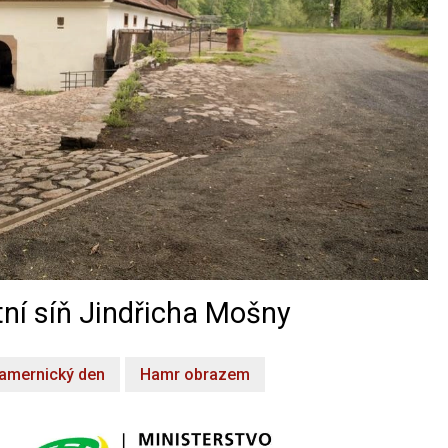
ní síň Jindřicha Mošny
amernický den
Hamr obrazem