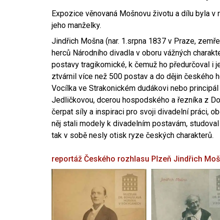
Expozice věnovaná Mošnovu životu a dílu byla v r
jeho manželky.
Jindřich Mošna (nar. 1.srpna 1837 v Praze, zemře
herců Národního divadla v oboru vážných charakter
postavy tragikomické, k čemuž ho předurčoval i 
ztvárnil více než 500 postav a do dějin českého
Vocílka ve Strakonickém dudákovi nebo principál
Jedličkovou, dcerou hospodského a řezníka z Dob
čerpat síly a inspiraci pro svoji divadelní práci, 
něj stali modely k divadelním postavám, studoval
tak v sobě nesly otisk ryze českých charakterů.
reportáž Českého rozhlasu Plzeň
Jindřich Mo