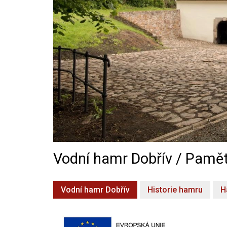
Vodní hamr Dobřív / Pamět
Vodní hamr Dobřív
Historie hamru
H