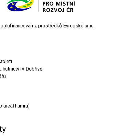
 spolufinancován z prostředků Evropské unie.
toletí
 hutnictví v Dobřívě
ářů
o areál hamru)
ty