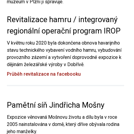
muzeum v Plzni ji spravuje.
Revitalizace hamru / integrovaný
regionální operační program IROP
V květnu roku 2020 byla dokončena obnova havarijního
stavu technického vybavení vodního hamru, vybudování
provozního zázemí a vytvoření doprovodné expozice k
dějinám železářské výroby v Dobřívě.
Průběh revitalizace na facebooku
Pamětní síň Jindřicha Mošny
Expozice věnovaná Mošnovu životu a dílu byla v roce
2005 nainstalována v domě, který dříve obývala rodina
jeho manželky.