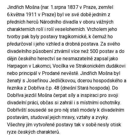
Jindřich Mošna (nar. 1.srpna 1837 v Praze, zemřel
6.května 1911 v Praze) byl ve své době jedním z
předních herců Národního divadla v oboru vážných
charakterních rolí i rolí veseloherních. Vrcholem jeho
tvorby pak byly postavy tragikomické, k čemuž ho
předurčoval i jeho vzhled a drobná postava. Za svého
divadelního působení ztvárnil více než 500 postav a do
dějin českého herectví se nesmazatelně zapsal jako
Harpagon v Lakomci, Vocílka ve Strakonickém dudákovi
nebo principál v Prodané nevěstě. Jindřich Mošna byl
ženatý s Josefínou Jedličkovou, dcerou hospodského a
řezníka z Dobříva č.p. 48 (dnešní Stará hospoda). Do
Dobříva jezdil Mošna čerpat síly a inspiraci pro svoji
divadelní práci, občas si zahrál i s místními ochotníky.
Dobřívští sousedé se pro něj stali modely k divadelním
postavám, studoval jejich mravy, vztahy a zvyky.
Všechny jím vytvořené postavy tak v sobě nesly otisk
ryze českých charakterů.