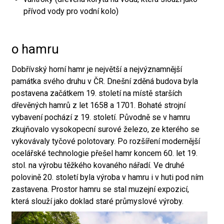
přívod vody pro vodní kolo)
o hamru
Dobřívský horní hamr je největší a nejvýznamnější
památka svého druhu v ČR. Dnešní zděná budova byla
postavena začátkem 19. století na místě starších
dřevěných hamrů z let 1658 a 1701. Bohaté strojní
vybavení pochází z 19. století. Původně se v hamru
zkujňovalo vysokopecní surové železo, ze kterého se
vykovávaly tyčové polotovary. Po rozšíření modernější
ocelářské technologie přešel hamr koncem 60. let 19.
stol. na výrobu těžkého kovaného nářadí. Ve druhé
polovině 20. století byla výroba v hamru i v huti pod ním
zastavena. Prostor hamru se stal muzejní expozicí,
která slouží jako doklad staré průmyslové výroby.