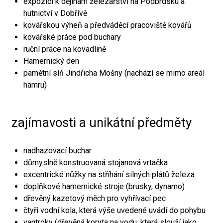
expozici k dějinám železářství na Podbrdsku a
hutnictví v Dobřívě
kovářskou výheň a předváděcí pracoviště kovářů
kovářské práce pod buchary
ruční práce na kovadlině
Hamernický den
pamětní síň Jindřicha Mošny (nachází se mimo areál
hamru)
zajímavosti a unikátní předměty
nadhazovací buchar
důmyslně konstruovaná stojanová vrtačka
excentrické nůžky na stříhání silných plátů železa
doplňkové hamernické stroje (brusky, dynamo)
dřevěný kazetový měch pro vyhřívací pec
čtyři vodní kola, která výše uvedené uvádí do pohybu
vantroky (dřevěná koryta na vodu, která slouží jako