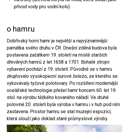
přívod vody pro vodní kolo)
o hamru
Dobřívský horní hamr je největší a nejvýznamnější
památka svého druhu v ČR. Dnešní zděná budova byla
postavena začátkem 19. století na místě starších
dřevěných hamrů z let 1658 a 1701. Bohaté strojní
vybavení pochází z 19. století. Původně se v hamru
zkujňovalo vysokopecní surové železo, ze kterého se
vykovávaly tyčové polotovary. Po rozšíření modernější
ocelářské technologie přešel hamr koncem 60. let 19.
stol. na výrobu těžkého kovaného nářadí. Ve druhé
polovině 20. století byla výroba v hamru i v huti pod ním
zastavena. Prostor hamru se stal muzejní expozicí,
která slouží jako doklad staré průmyslové výroby.