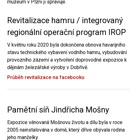
muzeum v Plzni ji spravuje.
Revitalizace hamru / integrovaný
regionální operační program IROP
V květnu roku 2020 byla dokončena obnova havarijního
stavu technického vybavení vodního hamru, vybudování
provozního zázemí a vytvoření doprovodné expozice k
dějinám železářské výroby v Dobřívě.
Průběh revitalizace na facebooku
Pamětní síň Jindřicha Mošny
Expozice věnovaná Mošnovu životu a dílu byla v roce
2005 nainstalována v domě, který dříve obývala rodina
jeho manželky.