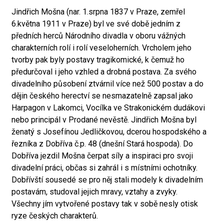
Jindřich Mošna (nar. 1.srpna 1837 v Praze, zemřel
6.května 1911 v Praze) byl ve své době jedním z
předních herců Národního divadla v oboru vážných
charakterních rolí i rolí veseloherních. Vrcholem jeho
tvorby pak byly postavy tragikomické, k čemuž ho
předurčoval i jeho vzhled a drobná postava. Za svého
divadelního působení ztvárnil více než 500 postav a do
dějin českého herectví se nesmazatelně zapsal jako
Harpagon v Lakomci, Vocílka ve Strakonickém dudákovi
nebo principál v Prodané nevěstě. Jindřich Mošna byl
ženatý s Josefínou Jedličkovou, dcerou hospodského a
řezníka z Dobříva č.p. 48 (dnešní Stará hospoda). Do
Dobříva jezdil Mošna čerpat síly a inspiraci pro svoji
divadelní práci, občas si zahrál i s místními ochotníky.
Dobřívští sousedé se pro něj stali modely k divadelním
postavám, studoval jejich mravy, vztahy a zvyky.
Všechny jím vytvořené postavy tak v sobě nesly otisk
ryze českých charakterů.