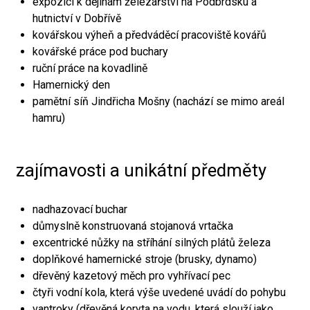
expozici k dějinám železářství na Podbrdsku a
hutnictví v Dobřívě
kovářskou výheň a předváděcí pracoviště kovářů
kovářské práce pod buchary
ruční práce na kovadlině
Hamernický den
pamětní síň Jindřicha Mošny (nachází se mimo areál
hamru)
zajímavosti a unikátní předměty
nadhazovací buchar
důmyslně konstruovaná stojanová vrtačka
excentrické nůžky na stříhání silných plátů železa
doplňkové hamernické stroje (brusky, dynamo)
dřevěný kazetový měch pro vyhřívací pec
čtyři vodní kola, která výše uvedené uvádí do pohybu
vantroky (dřevěná koryta na vodu, která slouží jako