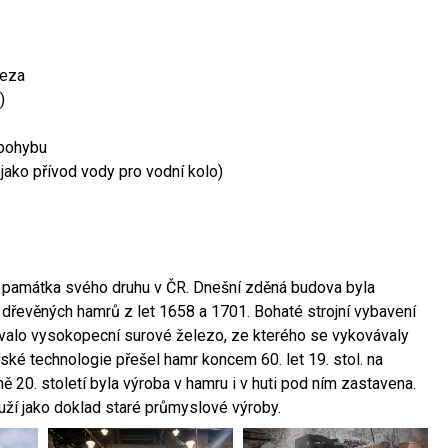
leza
)
 pohybu
 jako přívod vody pro vodní kolo)
ší památka svého druhu v ČR. Dnešní zděná budova byla
 dřevěných hamrů z let 1658 a 1701. Bohaté strojní vybavení
ovalo vysokopecní surové železo, ze kterého se vykovávaly
ské technologie přešel hamr koncem 60. let 19. stol. na
 20. století byla výroba v hamru i v huti pod ním zastavena.
ouží jako doklad staré průmyslové výroby.