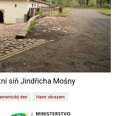
ní síň Jindřicha Mošny
amernický den
Hamr obrazem