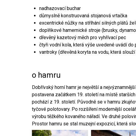
nadhazovací buchar
důmyslně konstruovaná stojanová vrtačka
excentrické nůžky na stříhání silných plátů že
doplňkové hamernické stroje (brusky, dynamo
dřevěný kazetový měch pro vyhřívací pec
čtyři vodní kola, která výše uvedené uvádí do
vantroky (dřevěná koryta na vodu, která slouží
o hamru
Dobřívský horní hamr je největší a nejvýznamněj
postavena začátkem 19. století na místě starších
pochází z 19. století. Původně se v hamru zkujň
tyčové polotovary. Po rozšíření modernější ocelář
výrobu těžkého kovaného nářadí. Ve druhé polovině
Prostor hamru se stal muzejní expozicí, která sl