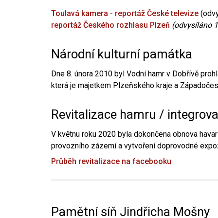
Toulavá kamera - reportáž České televize
(odvy
reportáž Českého rozhlasu Plzeň
(odvysíláno 1
Národní kulturní památka
Dne 8. února 2010 byl Vodní hamr v Dobřívě prohl
která je majetkem Plzeňského kraje a Západočesk
Revitalizace hamru / integrov
V květnu roku 2020 byla dokončena obnova havari
provozního zázemí a vytvoření doprovodné expoz
Průběh revitalizace na facebooku
Pamětní síň Jindřicha Mošny