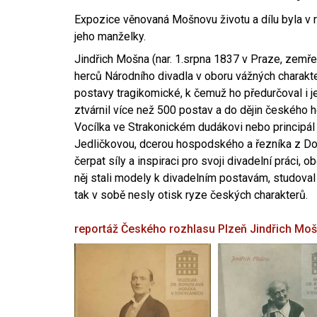
Expozice věnovaná Mošnovu životu a dílu byla v r
jeho manželky.
Jindřich Mošna (nar. 1.srpna 1837 v Praze, zemře
herců Národního divadla v oboru vážných charakter
postavy tragikomické, k čemuž ho předurčoval i 
ztvárnil více než 500 postav a do dějin českého
Vocílka ve Strakonickém dudákovi nebo principál
Jedličkovou, dcerou hospodského a řezníka z Dob
čerpat síly a inspiraci pro svoji divadelní práci, 
něj stali modely k divadelním postavám, studoval
tak v sobě nesly otisk ryze českých charakterů.
reportáž Českého rozhlasu Plzeň
Jindřich Mo