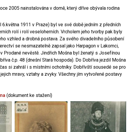
oce 2005 nainstalována v domě, který dříve obývala rodina
l 6.května 1911 v Praze) byl ve své době jedním z předních
ních rolí i rolí veseloherních. Vrcholem jeho tvorby pak byly
jeho vzhled a drobná postava. Za svého divadelního působení
 herectví se nesmazatelně zapsal jako Harpagon v Lakomci,
 v Prodané nevěstě. Jindřich Mošna byl ženatý s Josefínou
říva č.p. 48 (dnešní Stará hospoda). Do Dobříva jezdil Mošna
občas si zahrál i s místními ochotníky. Dobřívští sousedé se pro
 jejich mravy, vztahy a zvyky. Všechny jím vytvořené postavy
šna
(dokument ke stažení)