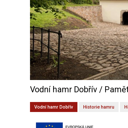
Vodní hamr Dobřív / Pamět
Vodní hamr Dobřív
Historie hamru
H