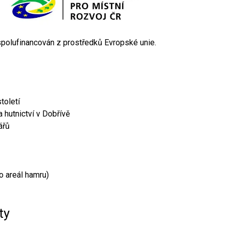
 spolufinancován z prostředků Evropské unie.
toletí
 hutnictví v Dobřívě
ářů
o areál hamru)
ty