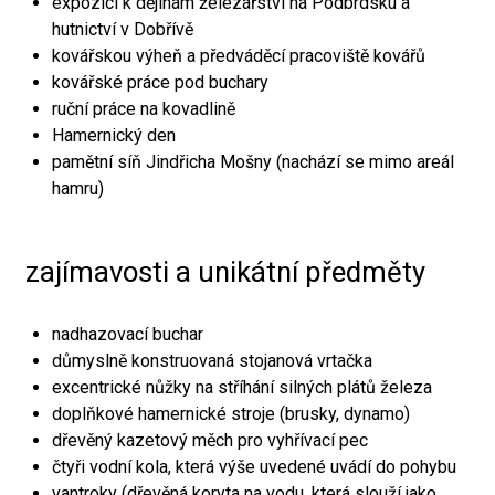
expozici k dějinám železářství na Podbrdsku a
hutnictví v Dobřívě
kovářskou výheň a předváděcí pracoviště kovářů
kovářské práce pod buchary
ruční práce na kovadlině
Hamernický den
pamětní síň Jindřicha Mošny (nachází se mimo areál
hamru)
zajímavosti a unikátní předměty
nadhazovací buchar
důmyslně konstruovaná stojanová vrtačka
excentrické nůžky na stříhání silných plátů železa
doplňkové hamernické stroje (brusky, dynamo)
dřevěný kazetový měch pro vyhřívací pec
čtyři vodní kola, která výše uvedené uvádí do pohybu
vantroky (dřevěná koryta na vodu, která slouží jako