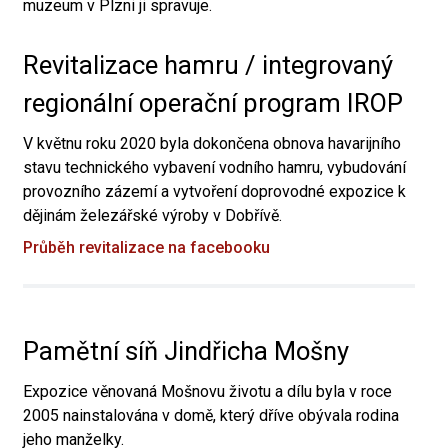
muzeum v Plzni ji spravuje.
Revitalizace hamru / integrovaný
regionální operační program IROP
V květnu roku 2020 byla dokončena obnova havarijního
stavu technického vybavení vodního hamru, vybudování
provozního zázemí a vytvoření doprovodné expozice k
dějinám železářské výroby v Dobřívě.
Průběh revitalizace na facebooku
Pamětní síň Jindřicha Mošny
Expozice věnovaná Mošnovu životu a dílu byla v roce
2005 nainstalována v domě, který dříve obývala rodina
jeho manželky.