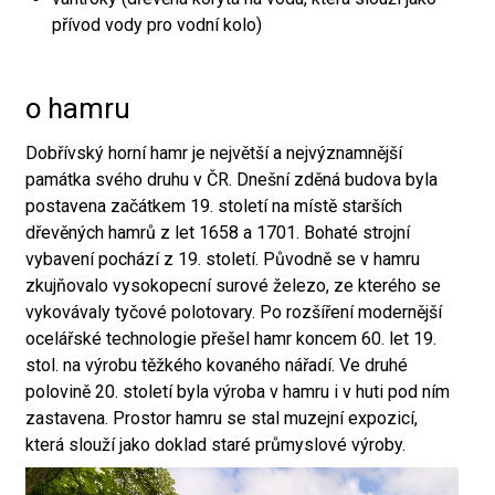
přívod vody pro vodní kolo)
o hamru
Dobřívský horní hamr je největší a nejvýznamnější
památka svého druhu v ČR. Dnešní zděná budova byla
postavena začátkem 19. století na místě starších
dřevěných hamrů z let 1658 a 1701. Bohaté strojní
vybavení pochází z 19. století. Původně se v hamru
zkujňovalo vysokopecní surové železo, ze kterého se
vykovávaly tyčové polotovary. Po rozšíření modernější
ocelářské technologie přešel hamr koncem 60. let 19.
stol. na výrobu těžkého kovaného nářadí. Ve druhé
polovině 20. století byla výroba v hamru i v huti pod ním
zastavena. Prostor hamru se stal muzejní expozicí,
která slouží jako doklad staré průmyslové výroby.