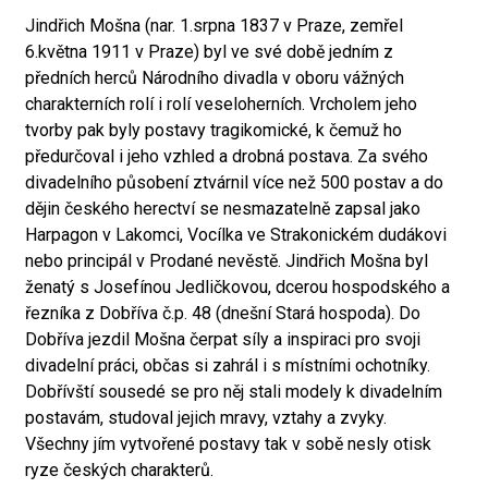
Jindřich Mošna (nar. 1.srpna 1837 v Praze, zemřel
6.května 1911 v Praze) byl ve své době jedním z
předních herců Národního divadla v oboru vážných
charakterních rolí i rolí veseloherních. Vrcholem jeho
tvorby pak byly postavy tragikomické, k čemuž ho
předurčoval i jeho vzhled a drobná postava. Za svého
divadelního působení ztvárnil více než 500 postav a do
dějin českého herectví se nesmazatelně zapsal jako
Harpagon v Lakomci, Vocílka ve Strakonickém dudákovi
nebo principál v Prodané nevěstě. Jindřich Mošna byl
ženatý s Josefínou Jedličkovou, dcerou hospodského a
řezníka z Dobříva č.p. 48 (dnešní Stará hospoda). Do
Dobříva jezdil Mošna čerpat síly a inspiraci pro svoji
divadelní práci, občas si zahrál i s místními ochotníky.
Dobřívští sousedé se pro něj stali modely k divadelním
postavám, studoval jejich mravy, vztahy a zvyky.
Všechny jím vytvořené postavy tak v sobě nesly otisk
ryze českých charakterů.