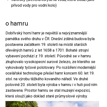
přívod vody pro vodní kolo)
o hamru
Dobřívský horní hamr je největší a nejvýznamnější
památka svého druhu v ČR. Dnešní zděná budova byla
postavena začátkem 19. století na místě starších
dřevěných hamrů z let 1658 a 1701. Bohaté strojní
vybavení pochází z 19. století. Původně se v hamru
zkujňovalo vysokopecní surové železo, ze kterého se
vykovávaly tyčové polotovary. Po rozšíření modernější
ocelářské technologie přešel hamr koncem 60. let 19.
stol. na výrobu těžkého kovaného nářadí. Ve druhé
polovině 20. století byla výroba v hamru i v huti pod ním
zastavena. Prostor hamru se stal muzejní expozicí,
která slouží jako doklad staré průmyslové výroby.