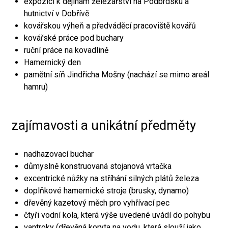
expozici k dějinám železářství na Podbrdsku a
hutnictví v Dobřívě
kovářskou výheň a předváděcí pracoviště kovářů
kovářské práce pod buchary
ruční práce na kovadlině
Hamernický den
pamětní síň Jindřicha Mošny (nachází se mimo areál
hamru)
zajímavosti a unikátní předměty
nadhazovací buchar
důmyslně konstruovaná stojanová vrtačka
excentrické nůžky na stříhání silných plátů železa
doplňkové hamernické stroje (brusky, dynamo)
dřevěný kazetový měch pro vyhřívací pec
čtyři vodní kola, která výše uvedené uvádí do pohybu
vantroky (dřevěná koryta na vodu, která slouží jako