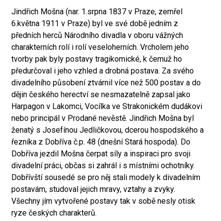
Jindřich Mošna (nar. 1.srpna 1837 v Praze, zemřel
6.května 1911 v Praze) byl ve své době jedním z
předních herců Národního divadla v oboru vážných
charakterních rolí i rolí veseloherních. Vrcholem jeho
tvorby pak byly postavy tragikomické, k čemuž ho
předurčoval i jeho vzhled a drobná postava. Za svého
divadelního působení ztvárnil více než 500 postav a do
dějin českého herectví se nesmazatelně zapsal jako
Harpagon v Lakomci, Vocílka ve Strakonickém dudákovi
nebo principál v Prodané nevěstě. Jindřich Mošna byl
ženatý s Josefínou Jedličkovou, dcerou hospodského a
řezníka z Dobříva č.p. 48 (dnešní Stará hospoda). Do
Dobříva jezdil Mošna čerpat síly a inspiraci pro svoji
divadelní práci, občas si zahrál i s místními ochotníky.
Dobřívští sousedé se pro něj stali modely k divadelním
postavám, studoval jejich mravy, vztahy a zvyky.
Všechny jím vytvořené postavy tak v sobě nesly otisk
ryze českých charakterů.