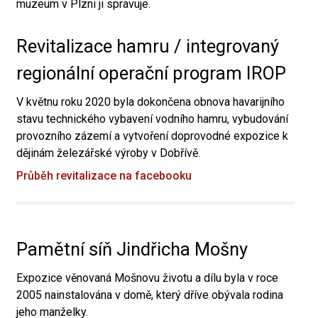
muzeum v Plzni ji spravuje.
Revitalizace hamru / integrovaný
regionální operační program IROP
V květnu roku 2020 byla dokončena obnova havarijního
stavu technického vybavení vodního hamru, vybudování
provozního zázemí a vytvoření doprovodné expozice k
dějinám železářské výroby v Dobřívě.
Průběh revitalizace na facebooku
Pamětní síň Jindřicha Mošny
Expozice věnovaná Mošnovu životu a dílu byla v roce
2005 nainstalována v domě, který dříve obývala rodina
jeho manželky.