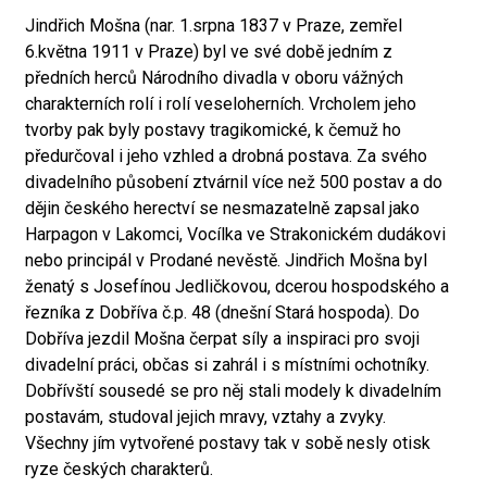
Jindřich Mošna (nar. 1.srpna 1837 v Praze, zemřel
6.května 1911 v Praze) byl ve své době jedním z
předních herců Národního divadla v oboru vážných
charakterních rolí i rolí veseloherních. Vrcholem jeho
tvorby pak byly postavy tragikomické, k čemuž ho
předurčoval i jeho vzhled a drobná postava. Za svého
divadelního působení ztvárnil více než 500 postav a do
dějin českého herectví se nesmazatelně zapsal jako
Harpagon v Lakomci, Vocílka ve Strakonickém dudákovi
nebo principál v Prodané nevěstě. Jindřich Mošna byl
ženatý s Josefínou Jedličkovou, dcerou hospodského a
řezníka z Dobříva č.p. 48 (dnešní Stará hospoda). Do
Dobříva jezdil Mošna čerpat síly a inspiraci pro svoji
divadelní práci, občas si zahrál i s místními ochotníky.
Dobřívští sousedé se pro něj stali modely k divadelním
postavám, studoval jejich mravy, vztahy a zvyky.
Všechny jím vytvořené postavy tak v sobě nesly otisk
ryze českých charakterů.