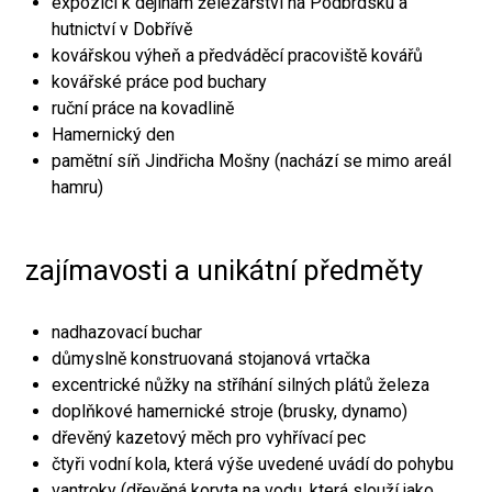
expozici k dějinám železářství na Podbrdsku a
hutnictví v Dobřívě
kovářskou výheň a předváděcí pracoviště kovářů
kovářské práce pod buchary
ruční práce na kovadlině
Hamernický den
pamětní síň Jindřicha Mošny (nachází se mimo areál
hamru)
zajímavosti a unikátní předměty
nadhazovací buchar
důmyslně konstruovaná stojanová vrtačka
excentrické nůžky na stříhání silných plátů železa
doplňkové hamernické stroje (brusky, dynamo)
dřevěný kazetový měch pro vyhřívací pec
čtyři vodní kola, která výše uvedené uvádí do pohybu
vantroky (dřevěná koryta na vodu, která slouží jako