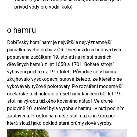
přívod vody pro vodní kolo)
o hamru
Dobřívský horní hamr je největší a nejvýznamnější
památka svého druhu v ČR. Dnešní zděná budova byla
postavena začátkem 19. století na místě starších
dřevěných hamrů z let 1658 a 1701. Bohaté strojní
vybavení pochází z 19. století. Původně se v hamru
zkujňovalo vysokopecní surové železo, ze kterého se
vykovávaly tyčové polotovary. Po rozšíření modernější
ocelářské technologie přešel hamr koncem 60. let 19.
stol. na výrobu těžkého kovaného nářadí. Ve druhé
polovině 20. století byla výroba v hamru i v huti pod ním
zastavena. Prostor hamru se stal muzejní expozicí,
která slouží jako doklad staré průmyslové výroby.