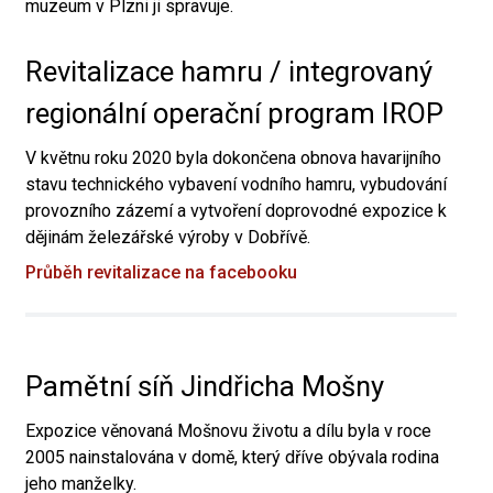
muzeum v Plzni ji spravuje.
Revitalizace hamru / integrovaný
regionální operační program IROP
V květnu roku 2020 byla dokončena obnova havarijního
stavu technického vybavení vodního hamru, vybudování
provozního zázemí a vytvoření doprovodné expozice k
dějinám železářské výroby v Dobřívě.
Průběh revitalizace na facebooku
Pamětní síň Jindřicha Mošny
Expozice věnovaná Mošnovu životu a dílu byla v roce
2005 nainstalována v domě, který dříve obývala rodina
jeho manželky.