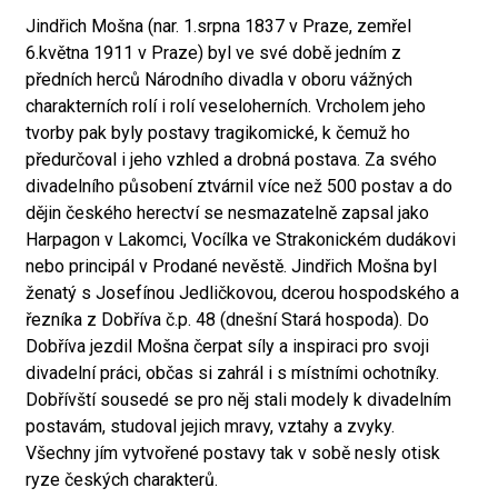
Jindřich Mošna (nar. 1.srpna 1837 v Praze, zemřel
6.května 1911 v Praze) byl ve své době jedním z
předních herců Národního divadla v oboru vážných
charakterních rolí i rolí veseloherních. Vrcholem jeho
tvorby pak byly postavy tragikomické, k čemuž ho
předurčoval i jeho vzhled a drobná postava. Za svého
divadelního působení ztvárnil více než 500 postav a do
dějin českého herectví se nesmazatelně zapsal jako
Harpagon v Lakomci, Vocílka ve Strakonickém dudákovi
nebo principál v Prodané nevěstě. Jindřich Mošna byl
ženatý s Josefínou Jedličkovou, dcerou hospodského a
řezníka z Dobříva č.p. 48 (dnešní Stará hospoda). Do
Dobříva jezdil Mošna čerpat síly a inspiraci pro svoji
divadelní práci, občas si zahrál i s místními ochotníky.
Dobřívští sousedé se pro něj stali modely k divadelním
postavám, studoval jejich mravy, vztahy a zvyky.
Všechny jím vytvořené postavy tak v sobě nesly otisk
ryze českých charakterů.