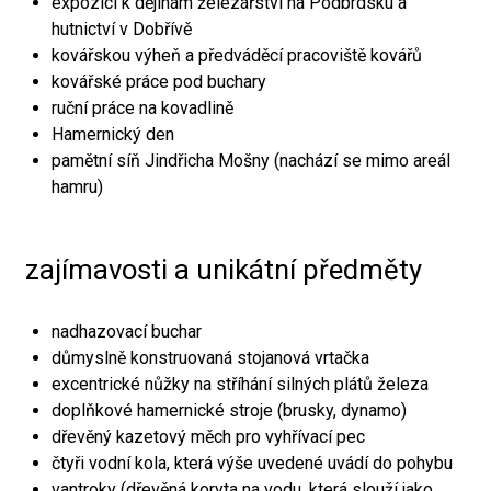
expozici k dějinám železářství na Podbrdsku a
hutnictví v Dobřívě
kovářskou výheň a předváděcí pracoviště kovářů
kovářské práce pod buchary
ruční práce na kovadlině
Hamernický den
pamětní síň Jindřicha Mošny (nachází se mimo areál
hamru)
zajímavosti a unikátní předměty
nadhazovací buchar
důmyslně konstruovaná stojanová vrtačka
excentrické nůžky na stříhání silných plátů železa
doplňkové hamernické stroje (brusky, dynamo)
dřevěný kazetový měch pro vyhřívací pec
čtyři vodní kola, která výše uvedené uvádí do pohybu
vantroky (dřevěná koryta na vodu, která slouží jako