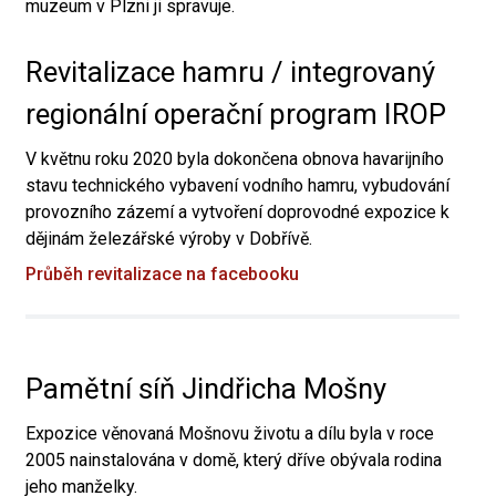
muzeum v Plzni ji spravuje.
Revitalizace hamru / integrovaný
regionální operační program IROP
V květnu roku 2020 byla dokončena obnova havarijního
stavu technického vybavení vodního hamru, vybudování
provozního zázemí a vytvoření doprovodné expozice k
dějinám železářské výroby v Dobřívě.
Průběh revitalizace na facebooku
Pamětní síň Jindřicha Mošny
Expozice věnovaná Mošnovu životu a dílu byla v roce
2005 nainstalována v domě, který dříve obývala rodina
jeho manželky.