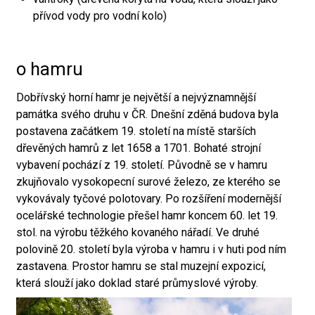
přívod vody pro vodní kolo)
o hamru
Dobřívský horní hamr je největší a nejvýznamnější
památka svého druhu v ČR. Dnešní zděná budova byla
postavena začátkem 19. století na místě starších
dřevěných hamrů z let 1658 a 1701. Bohaté strojní
vybavení pochází z 19. století. Původně se v hamru
zkujňovalo vysokopecní surové železo, ze kterého se
vykovávaly tyčové polotovary. Po rozšíření modernější
ocelářské technologie přešel hamr koncem 60. let 19.
stol. na výrobu těžkého kovaného nářadí. Ve druhé
polovině 20. století byla výroba v hamru i v huti pod ním
zastavena. Prostor hamru se stal muzejní expozicí,
která slouží jako doklad staré průmyslové výroby.