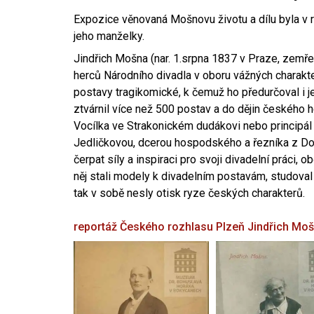
Expozice věnovaná Mošnovu životu a dílu byla v r
jeho manželky.
Jindřich Mošna (nar. 1.srpna 1837 v Praze, zemře
herců Národního divadla v oboru vážných charakter
postavy tragikomické, k čemuž ho předurčoval i 
ztvárnil více než 500 postav a do dějin českého
Vocílka ve Strakonickém dudákovi nebo principál
Jedličkovou, dcerou hospodského a řezníka z Dob
čerpat síly a inspiraci pro svoji divadelní práci, 
něj stali modely k divadelním postavám, studoval
tak v sobě nesly otisk ryze českých charakterů.
reportáž Českého rozhlasu Plzeň
Jindřich Mo