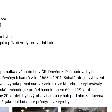
leza
)
 pohybu
 jako přívod vody pro vodní kolo)
ší památka svého druhu v ČR. Dnešní zděná budova byla
 dřevěných hamrů z let 1658 a 1701. Bohaté strojní vybavení
ovalo vysokopecní surové železo, ze kterého se vykovávaly
ské technologie přešel hamr koncem 60. let 19. stol. na
 20. století byla výroba v hamru i v huti pod ním zastavena.
ouží jako doklad staré průmyslové výroby.