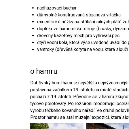
nadhazovací buchar
důmyslně konstruovaná stojanová vrtačka
excentrické nůžky na stříhání silných plátů že
doplňkové hamernické stroje (brusky, dynamo
dřevěný kazetový měch pro vyhřívací pec
čtyři vodní kola, která výše uvedené uvádí do
vantroky (dřevěná koryta na vodu, která slouží
o hamru
Dobřívský horní hamr je největší a nejvýznamněj
postavena začátkem 19. století na místě starších
pochází z 19. století. Původně se v hamru zkujň
tyčové polotovary. Po rozšíření modernější ocelář
výrobu těžkého kovaného nářadí. Ve druhé polovině
Prostor hamru se stal muzejní expozicí, která sl