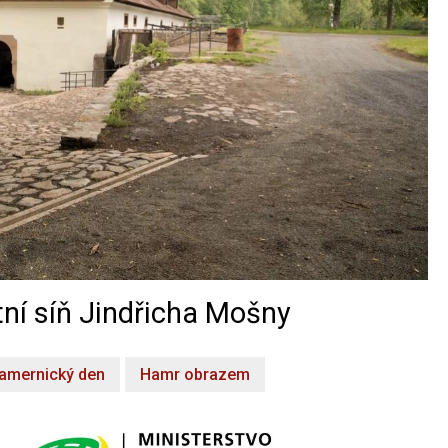
ní síň Jindřicha Mošny
amernický den
Hamr obrazem