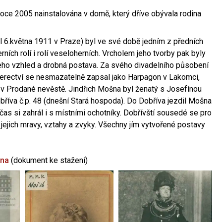
oce 2005 nainstalována v domě, který dříve obývala rodina
l 6.května 1911 v Praze) byl ve své době jedním z předních
ních rolí i rolí veseloherních. Vrcholem jeho tvorby pak byly
jeho vzhled a drobná postava. Za svého divadelního působení
 herectví se nesmazatelně zapsal jako Harpagon v Lakomci,
 v Prodané nevěstě. Jindřich Mošna byl ženatý s Josefínou
říva č.p. 48 (dnešní Stará hospoda). Do Dobříva jezdil Mošna
občas si zahrál i s místními ochotníky. Dobřívští sousedé se pro
 jejich mravy, vztahy a zvyky. Všechny jím vytvořené postavy
šna
(dokument ke stažení)