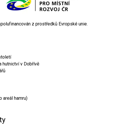
 spolufinancován z prostředků Evropské unie.
toletí
 hutnictví v Dobřívě
ářů
o areál hamru)
ty