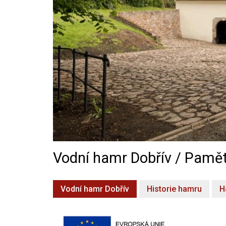
Vodní hamr Dobřív / Pamět
Vodní hamr Dobřív
Historie hamru
H