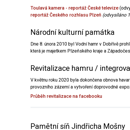
Toulavá kamera - reportáž České televize
(odvy
reportáž Českého rozhlasu Plzeň
(odvysíláno 1
Národní kulturní památka
Dne 8. února 2010 byl Vodní hamr v Dobřívě prohl
která je majetkem Plzeňského kraje a Západočesk
Revitalizace hamru / integrov
V květnu roku 2020 byla dokončena obnova havari
provozního zázemí a vytvoření doprovodné expoz
Průběh revitalizace na facebooku
Pamětní síň Jindřicha Mošny