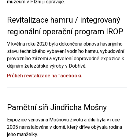
muzeum v Plzni ji spravuje.
Revitalizace hamru / integrovaný
regionální operační program IROP
V květnu roku 2020 byla dokončena obnova havarijního
stavu technického vybavení vodního hamru, vybudování
provozního zázemí a vytvoření doprovodné expozice k
dějinám železářské výroby v Dobřívě.
Průběh revitalizace na facebooku
Pamětní síň Jindřicha Mošny
Expozice věnovaná Mošnovu životu a dílu byla v roce
2005 nainstalována v domě, který dříve obývala rodina
jeho manželky.