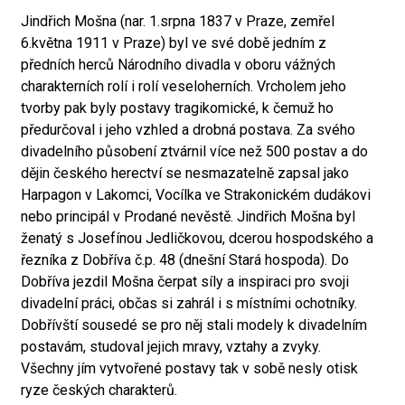
Jindřich Mošna (nar. 1.srpna 1837 v Praze, zemřel
6.května 1911 v Praze) byl ve své době jedním z
předních herců Národního divadla v oboru vážných
charakterních rolí i rolí veseloherních. Vrcholem jeho
tvorby pak byly postavy tragikomické, k čemuž ho
předurčoval i jeho vzhled a drobná postava. Za svého
divadelního působení ztvárnil více než 500 postav a do
dějin českého herectví se nesmazatelně zapsal jako
Harpagon v Lakomci, Vocílka ve Strakonickém dudákovi
nebo principál v Prodané nevěstě. Jindřich Mošna byl
ženatý s Josefínou Jedličkovou, dcerou hospodského a
řezníka z Dobříva č.p. 48 (dnešní Stará hospoda). Do
Dobříva jezdil Mošna čerpat síly a inspiraci pro svoji
divadelní práci, občas si zahrál i s místními ochotníky.
Dobřívští sousedé se pro něj stali modely k divadelním
postavám, studoval jejich mravy, vztahy a zvyky.
Všechny jím vytvořené postavy tak v sobě nesly otisk
ryze českých charakterů.