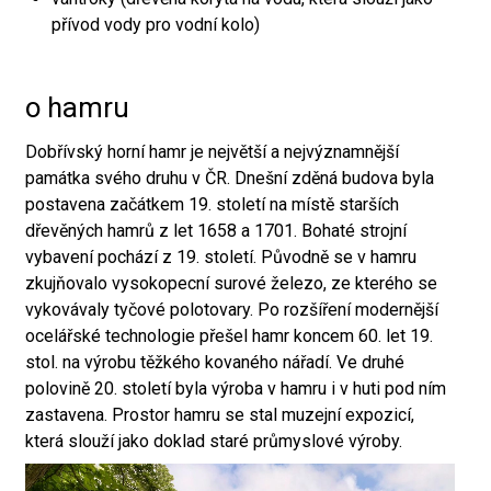
přívod vody pro vodní kolo)
o hamru
Dobřívský horní hamr je největší a nejvýznamnější
památka svého druhu v ČR. Dnešní zděná budova byla
postavena začátkem 19. století na místě starších
dřevěných hamrů z let 1658 a 1701. Bohaté strojní
vybavení pochází z 19. století. Původně se v hamru
zkujňovalo vysokopecní surové železo, ze kterého se
vykovávaly tyčové polotovary. Po rozšíření modernější
ocelářské technologie přešel hamr koncem 60. let 19.
stol. na výrobu těžkého kovaného nářadí. Ve druhé
polovině 20. století byla výroba v hamru i v huti pod ním
zastavena. Prostor hamru se stal muzejní expozicí,
která slouží jako doklad staré průmyslové výroby.