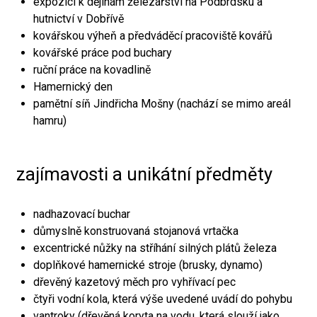
expozici k dějinám železářství na Podbrdsku a
hutnictví v Dobřívě
kovářskou výheň a předváděcí pracoviště kovářů
kovářské práce pod buchary
ruční práce na kovadlině
Hamernický den
pamětní síň Jindřicha Mošny (nachází se mimo areál
hamru)
zajímavosti a unikátní předměty
nadhazovací buchar
důmyslně konstruovaná stojanová vrtačka
excentrické nůžky na stříhání silných plátů železa
doplňkové hamernické stroje (brusky, dynamo)
dřevěný kazetový měch pro vyhřívací pec
čtyři vodní kola, která výše uvedené uvádí do pohybu
vantroky (dřevěná koryta na vodu, která slouží jako