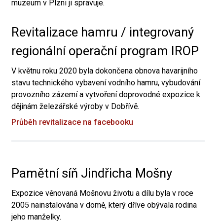
muzeum v Plzni ji spravuje.
Revitalizace hamru / integrovaný
regionální operační program IROP
V květnu roku 2020 byla dokončena obnova havarijního
stavu technického vybavení vodního hamru, vybudování
provozního zázemí a vytvoření doprovodné expozice k
dějinám železářské výroby v Dobřívě.
Průběh revitalizace na facebooku
Pamětní síň Jindřicha Mošny
Expozice věnovaná Mošnovu životu a dílu byla v roce
2005 nainstalována v domě, který dříve obývala rodina
jeho manželky.