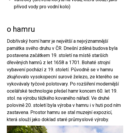
přívod vody pro vodní kolo)
o hamru
Dobřívský horní hamr je největší a nejvýznamnější
památka svého druhu v ČR. Dnešní zděná budova byla
postavena začátkem 19. století na místě starších
dřevěných hamrů z let 1658 a 1701. Bohaté strojní
vybavení pochází z 19. století. Původně se v hamru
zkujňovalo vysokopecní surové železo, ze kterého se
vykovávaly tyčové polotovary. Po rozšíření modernější
ocelářské technologie přešel hamr koncem 60. let 19.
stol. na výrobu těžkého kovaného nářadí. Ve druhé
polovině 20. století byla výroba v hamru i v huti pod ním
zastavena. Prostor hamru se stal muzejní expozicí,
která slouží jako doklad staré průmyslové výroby.