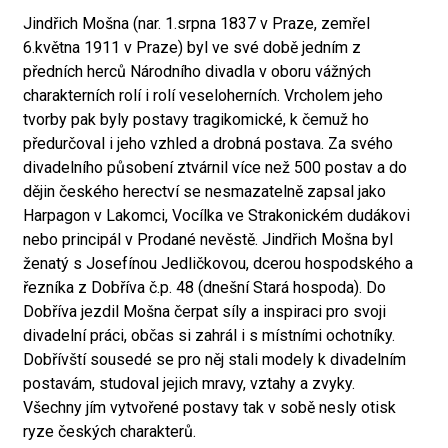
Jindřich Mošna (nar. 1.srpna 1837 v Praze, zemřel
6.května 1911 v Praze) byl ve své době jedním z
předních herců Národního divadla v oboru vážných
charakterních rolí i rolí veseloherních. Vrcholem jeho
tvorby pak byly postavy tragikomické, k čemuž ho
předurčoval i jeho vzhled a drobná postava. Za svého
divadelního působení ztvárnil více než 500 postav a do
dějin českého herectví se nesmazatelně zapsal jako
Harpagon v Lakomci, Vocílka ve Strakonickém dudákovi
nebo principál v Prodané nevěstě. Jindřich Mošna byl
ženatý s Josefínou Jedličkovou, dcerou hospodského a
řezníka z Dobříva č.p. 48 (dnešní Stará hospoda). Do
Dobříva jezdil Mošna čerpat síly a inspiraci pro svoji
divadelní práci, občas si zahrál i s místními ochotníky.
Dobřívští sousedé se pro něj stali modely k divadelním
postavám, studoval jejich mravy, vztahy a zvyky.
Všechny jím vytvořené postavy tak v sobě nesly otisk
ryze českých charakterů.