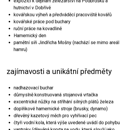
expozici k dějinám železářství na Podbrdsku a
hutnictví v Dobřívě
kovářskou výheň a předváděcí pracoviště kovářů
kovářské práce pod buchary
ruční práce na kovadlině
Hamernický den
pamětní síň Jindřicha Mošny (nachází se mimo areál
hamru)
zajímavosti a unikátní předměty
nadhazovací buchar
důmyslně konstruovaná stojanová vrtačka
excentrické nůžky na stříhání silných plátů železa
doplňkové hamernické stroje (brusky, dynamo)
dřevěný kazetový měch pro vyhřívací pec
čtyři vodní kola, která výše uvedené uvádí do pohybu
vantroky (dřevěná koryta na vodu, která slouží jako