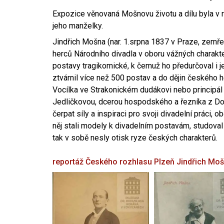
Expozice věnovaná Mošnovu životu a dílu byla v r
jeho manželky.
Jindřich Mošna (nar. 1.srpna 1837 v Praze, zemře
herců Národního divadla v oboru vážných charakter
postavy tragikomické, k čemuž ho předurčoval i 
ztvárnil více než 500 postav a do dějin českého
Vocílka ve Strakonickém dudákovi nebo principál
Jedličkovou, dcerou hospodského a řezníka z Dob
čerpat síly a inspiraci pro svoji divadelní práci, 
něj stali modely k divadelním postavám, studoval
tak v sobě nesly otisk ryze českých charakterů.
reportáž Českého rozhlasu Plzeň
Jindřich Mo