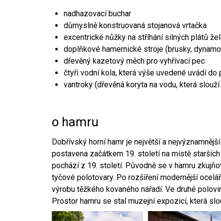
nadhazovací buchar
důmyslně konstruovaná stojanová vrtačka
excentrické nůžky na stříhání silných plátů že
doplňkové hamernické stroje (brusky, dynamo
dřevěný kazetový měch pro vyhřívací pec
čtyři vodní kola, která výše uvedené uvádí do
vantroky (dřevěná koryta na vodu, která slouží
o hamru
Dobřívský horní hamr je největší a nejvýznamněj
postavena začátkem 19. století na místě starších
pochází z 19. století. Původně se v hamru zkujň
tyčové polotovary. Po rozšíření modernější ocelář
výrobu těžkého kovaného nářadí. Ve druhé polovině
Prostor hamru se stal muzejní expozicí, která sl