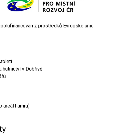
 spolufinancován z prostředků Evropské unie.
toletí
 hutnictví v Dobřívě
ářů
o areál hamru)
ty