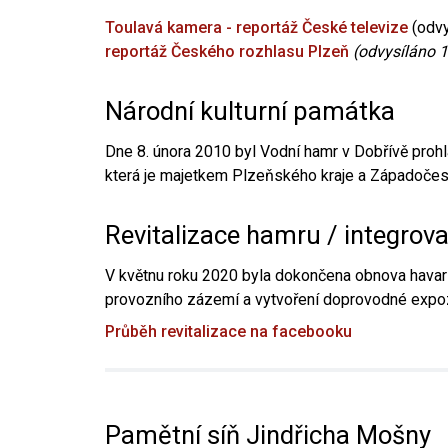
Toulavá kamera - reportáž České televize
(odvy
reportáž Českého rozhlasu Plzeň
(odvysíláno 1
Národní kulturní památka
Dne 8. února 2010 byl Vodní hamr v Dobřívě prohl
která je majetkem Plzeňského kraje a Západočesk
Revitalizace hamru / integrov
V květnu roku 2020 byla dokončena obnova havari
provozního zázemí a vytvoření doprovodné expoz
Průběh revitalizace na facebooku
Pamětní síň Jindřicha Mošny