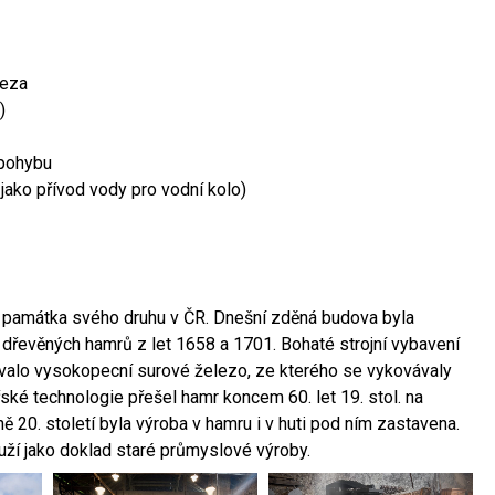
leza
)
 pohybu
 jako přívod vody pro vodní kolo)
ší památka svého druhu v ČR. Dnešní zděná budova byla
 dřevěných hamrů z let 1658 a 1701. Bohaté strojní vybavení
ovalo vysokopecní surové železo, ze kterého se vykovávaly
ské technologie přešel hamr koncem 60. let 19. stol. na
 20. století byla výroba v hamru i v huti pod ním zastavena.
ouží jako doklad staré průmyslové výroby.