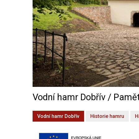
Vodní hamr Dobřív / Pamět
Vodní hamr Dobřív
Historie hamru
H