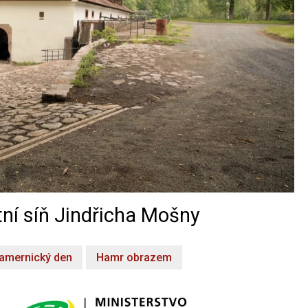
ní síň Jindřicha Mošny
amernický den
Hamr obrazem