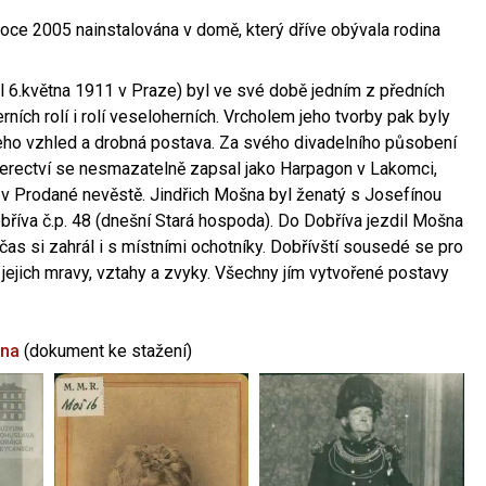
oce 2005 nainstalována v domě, který dříve obývala rodina
l 6.května 1911 v Praze) byl ve své době jedním z předních
ních rolí i rolí veseloherních. Vrcholem jeho tvorby pak byly
jeho vzhled a drobná postava. Za svého divadelního působení
 herectví se nesmazatelně zapsal jako Harpagon v Lakomci,
 v Prodané nevěstě. Jindřich Mošna byl ženatý s Josefínou
říva č.p. 48 (dnešní Stará hospoda). Do Dobříva jezdil Mošna
občas si zahrál i s místními ochotníky. Dobřívští sousedé se pro
 jejich mravy, vztahy a zvyky. Všechny jím vytvořené postavy
šna
(dokument ke stažení)