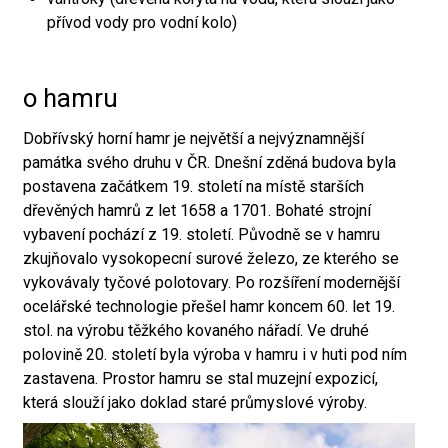
přívod vody pro vodní kolo)
o hamru
Dobřívský horní hamr je největší a nejvýznamnější
památka svého druhu v ČR. Dnešní zděná budova byla
postavena začátkem 19. století na místě starších
dřevěných hamrů z let 1658 a 1701. Bohaté strojní
vybavení pochází z 19. století. Původně se v hamru
zkujňovalo vysokopecní surové železo, ze kterého se
vykovávaly tyčové polotovary. Po rozšíření modernější
ocelářské technologie přešel hamr koncem 60. let 19.
stol. na výrobu těžkého kovaného nářadí. Ve druhé
polovině 20. století byla výroba v hamru i v huti pod ním
zastavena. Prostor hamru se stal muzejní expozicí,
která slouží jako doklad staré průmyslové výroby.