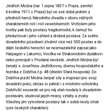
Jindřich Mošna (nar. 1.srpna 1837 v Praze, zemřel
6.května 1911 v Praze) byl ve své době jedním z
předních herců Národního divadla v oboru vážných
charakterních rolí i rolí veseloherních. Vrcholem jeho
tvorby pak byly postavy tragikomické, k čemuž ho
předurčoval i jeho vzhled a drobná postava. Za svého
divadelního působení ztvárnil více než 500 postav a do
dějin českého herectví se nesmazatelně zapsal jako
Harpagon v Lakomci, Vocílka ve Strakonickém dudákovi
nebo principál v Prodané nevěstě. Jindřich Mošna byl
ženatý s Josefínou Jedličkovou, dcerou hospodského a
řezníka z Dobříva č.p. 48 (dnešní Stará hospoda). Do
Dobříva jezdil Mošna čerpat síly a inspiraci pro svoji
divadelní práci, občas si zahrál i s místními ochotníky.
Dobřívští sousedé se pro něj stali modely k divadelním
postavám, studoval jejich mravy, vztahy a zvyky.
Všechny jím vytvořené postavy tak v sobě nesly otisk
ryze českých charakterů.