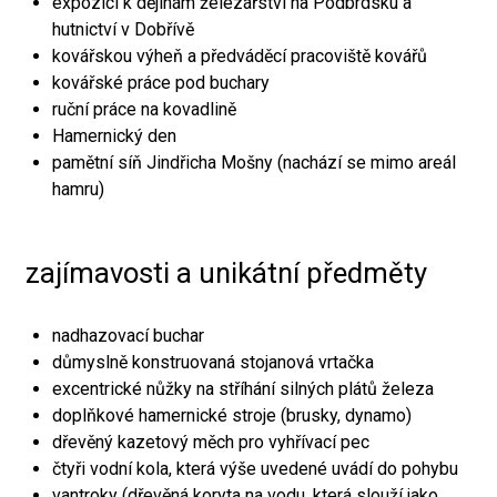
expozici k dějinám železářství na Podbrdsku a
hutnictví v Dobřívě
kovářskou výheň a předváděcí pracoviště kovářů
kovářské práce pod buchary
ruční práce na kovadlině
Hamernický den
pamětní síň Jindřicha Mošny (nachází se mimo areál
hamru)
zajímavosti a unikátní předměty
nadhazovací buchar
důmyslně konstruovaná stojanová vrtačka
excentrické nůžky na stříhání silných plátů železa
doplňkové hamernické stroje (brusky, dynamo)
dřevěný kazetový měch pro vyhřívací pec
čtyři vodní kola, která výše uvedené uvádí do pohybu
vantroky (dřevěná koryta na vodu, která slouží jako