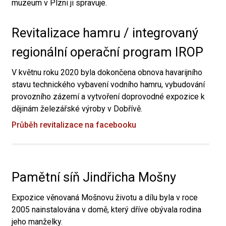
muzeum v Plzni ji spravuje.
Revitalizace hamru / integrovaný
regionální operační program IROP
V květnu roku 2020 byla dokončena obnova havarijního
stavu technického vybavení vodního hamru, vybudování
provozního zázemí a vytvoření doprovodné expozice k
dějinám železářské výroby v Dobřívě.
Průběh revitalizace na facebooku
Pamětní síň Jindřicha Mošny
Expozice věnovaná Mošnovu životu a dílu byla v roce
2005 nainstalována v domě, který dříve obývala rodina
jeho manželky.