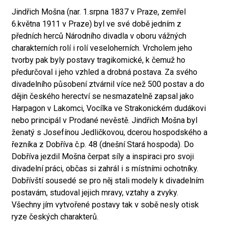
Jindřich Mošna (nar. 1.srpna 1837 v Praze, zemřel
6.května 1911 v Praze) byl ve své době jedním z
předních herců Národního divadla v oboru vážných
charakterních rolí i rolí veseloherních. Vrcholem jeho
tvorby pak byly postavy tragikomické, k čemuž ho
předurčoval i jeho vzhled a drobná postava. Za svého
divadelního působení ztvárnil více než 500 postav a do
dějin českého herectví se nesmazatelně zapsal jako
Harpagon v Lakomci, Vocílka ve Strakonickém dudákovi
nebo principál v Prodané nevěstě. Jindřich Mošna byl
ženatý s Josefínou Jedličkovou, dcerou hospodského a
řezníka z Dobříva č.p. 48 (dnešní Stará hospoda). Do
Dobříva jezdil Mošna čerpat síly a inspiraci pro svoji
divadelní práci, občas si zahrál i s místními ochotníky.
Dobřívští sousedé se pro něj stali modely k divadelním
postavám, studoval jejich mravy, vztahy a zvyky.
Všechny jím vytvořené postavy tak v sobě nesly otisk
ryze českých charakterů.