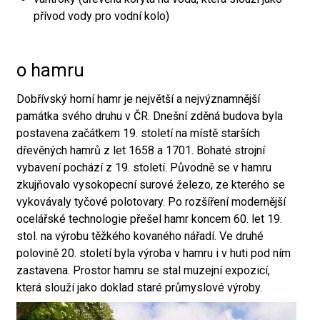
přívod vody pro vodní kolo)
o hamru
Dobřívský horní hamr je největší a nejvýznamnější
památka svého druhu v ČR. Dnešní zděná budova byla
postavena začátkem 19. století na místě starších
dřevěných hamrů z let 1658 a 1701. Bohaté strojní
vybavení pochází z 19. století. Původně se v hamru
zkujňovalo vysokopecní surové železo, ze kterého se
vykovávaly tyčové polotovary. Po rozšíření modernější
ocelářské technologie přešel hamr koncem 60. let 19.
stol. na výrobu těžkého kovaného nářadí. Ve druhé
polovině 20. století byla výroba v hamru i v huti pod ním
zastavena. Prostor hamru se stal muzejní expozicí,
která slouží jako doklad staré průmyslové výroby.