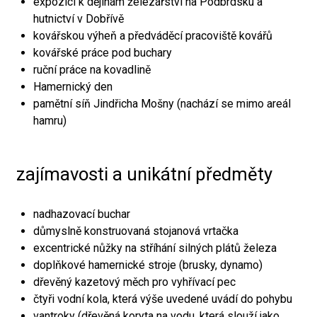
expozici k dějinám železářství na Podbrdsku a
hutnictví v Dobřívě
kovářskou výheň a předváděcí pracoviště kovářů
kovářské práce pod buchary
ruční práce na kovadlině
Hamernický den
pamětní síň Jindřicha Mošny (nachází se mimo areál
hamru)
zajímavosti a unikátní předměty
nadhazovací buchar
důmyslně konstruovaná stojanová vrtačka
excentrické nůžky na stříhání silných plátů železa
doplňkové hamernické stroje (brusky, dynamo)
dřevěný kazetový měch pro vyhřívací pec
čtyři vodní kola, která výše uvedené uvádí do pohybu
vantroky (dřevěná koryta na vodu, která slouží jako