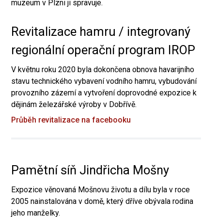
muzeum v Plzni ji spravuje.
Revitalizace hamru / integrovaný
regionální operační program IROP
V květnu roku 2020 byla dokončena obnova havarijního
stavu technického vybavení vodního hamru, vybudování
provozního zázemí a vytvoření doprovodné expozice k
dějinám železářské výroby v Dobřívě.
Průběh revitalizace na facebooku
Pamětní síň Jindřicha Mošny
Expozice věnovaná Mošnovu životu a dílu byla v roce
2005 nainstalována v domě, který dříve obývala rodina
jeho manželky.