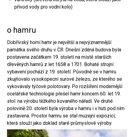
přívod vody pro vodní kolo)
o hamru
Dobřívský horní hamr je největší a nejvýznamnější
památka svého druhu v ČR. Dnešní zděná budova byla
postavena začátkem 19. století na místě starších
dřevěných hamrů z let 1658 a 1701. Bohaté strojní
vybavení pochází z 19. století. Původně se v hamru
zkujňovalo vysokopecní surové železo, ze kterého se
vykovávaly tyčové polotovary. Po rozšíření modernější
ocelářské technologie přešel hamr koncem 60. let 19.
stol. na výrobu těžkého kovaného nářadí. Ve druhé
polovině 20. století byla výroba v hamru i v huti pod ním
zastavena. Prostor hamru se stal muzejní expozicí,
která slouží jako doklad staré průmyslové výroby.