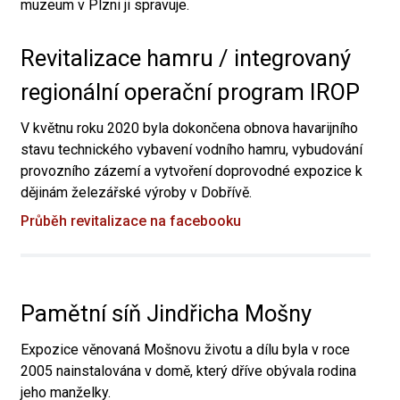
muzeum v Plzni ji spravuje.
Revitalizace hamru / integrovaný
regionální operační program IROP
V květnu roku 2020 byla dokončena obnova havarijního
stavu technického vybavení vodního hamru, vybudování
provozního zázemí a vytvoření doprovodné expozice k
dějinám železářské výroby v Dobřívě.
Průběh revitalizace na facebooku
Pamětní síň Jindřicha Mošny
Expozice věnovaná Mošnovu životu a dílu byla v roce
2005 nainstalována v domě, který dříve obývala rodina
jeho manželky.