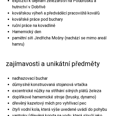
expozici k dějinám železářství na Podbrdsku a
hutnictví v Dobřívě
kovářskou výheň a předváděcí pracoviště kovářů
kovářské práce pod buchary
ruční práce na kovadlině
Hamernický den
pamětní síň Jindřicha Mošny (nachází se mimo areál
hamru)
zajímavosti a unikátní předměty
nadhazovací buchar
důmyslně konstruovaná stojanová vrtačka
excentrické nůžky na stříhání silných plátů železa
doplňkové hamernické stroje (brusky, dynamo)
dřevěný kazetový měch pro vyhřívací pec
čtyři vodní kola, která výše uvedené uvádí do pohybu
vantroky (dřevěná koryta na vodu, která slouží jako