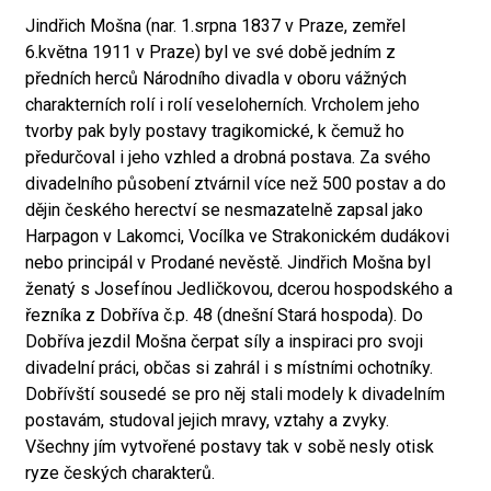
Jindřich Mošna (nar. 1.srpna 1837 v Praze, zemřel
6.května 1911 v Praze) byl ve své době jedním z
předních herců Národního divadla v oboru vážných
charakterních rolí i rolí veseloherních. Vrcholem jeho
tvorby pak byly postavy tragikomické, k čemuž ho
předurčoval i jeho vzhled a drobná postava. Za svého
divadelního působení ztvárnil více než 500 postav a do
dějin českého herectví se nesmazatelně zapsal jako
Harpagon v Lakomci, Vocílka ve Strakonickém dudákovi
nebo principál v Prodané nevěstě. Jindřich Mošna byl
ženatý s Josefínou Jedličkovou, dcerou hospodského a
řezníka z Dobříva č.p. 48 (dnešní Stará hospoda). Do
Dobříva jezdil Mošna čerpat síly a inspiraci pro svoji
divadelní práci, občas si zahrál i s místními ochotníky.
Dobřívští sousedé se pro něj stali modely k divadelním
postavám, studoval jejich mravy, vztahy a zvyky.
Všechny jím vytvořené postavy tak v sobě nesly otisk
ryze českých charakterů.