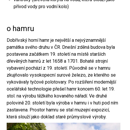
přívod vody pro vodní kolo)
o hamru
Dobřívský horní hamr je největší a nejvýznamnější
památka svého druhu v ČR. Dnešní zděná budova byla
postavena začátkem 19. století na místě starších
dřevěných hamrů z let 1658 a 1701. Bohaté strojní
vybavení pochází z 19. století. Původně se v hamru
zkujňovalo vysokopecní surové železo, ze kterého se
vykovávaly tyčové polotovary. Po rozšíření modernější
ocelářské technologie přešel hamr koncem 60. let 19.
stol. na výrobu těžkého kovaného nářadí. Ve druhé
polovině 20. století byla výroba v hamru i v huti pod ním
zastavena. Prostor hamru se stal muzejní expozicí,
která slouží jako doklad staré průmyslové výroby.