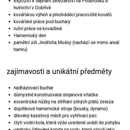
expozici k dějinám železářství na Podbrdsku a
hutnictví v Dobřívě
kovářskou výheň a předváděcí pracoviště kovářů
kovářské práce pod buchary
ruční práce na kovadlině
Hamernický den
pamětní síň Jindřicha Mošny (nachází se mimo areál
hamru)
zajímavosti a unikátní předměty
nadhazovací buchar
důmyslně konstruovaná stojanová vrtačka
excentrické nůžky na stříhání silných plátů železa
doplňkové hamernické stroje (brusky, dynamo)
dřevěný kazetový měch pro vyhřívací pec
čtyři vodní kola, která výše uvedené uvádí do pohybu
vantroky (dřevěná koryta na vodu, která slouží jako