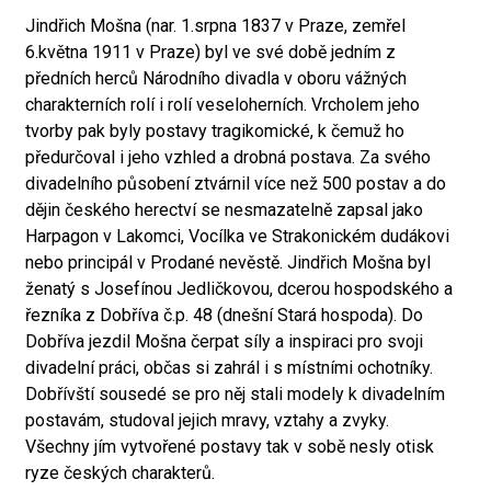
Jindřich Mošna (nar. 1.srpna 1837 v Praze, zemřel
6.května 1911 v Praze) byl ve své době jedním z
předních herců Národního divadla v oboru vážných
charakterních rolí i rolí veseloherních. Vrcholem jeho
tvorby pak byly postavy tragikomické, k čemuž ho
předurčoval i jeho vzhled a drobná postava. Za svého
divadelního působení ztvárnil více než 500 postav a do
dějin českého herectví se nesmazatelně zapsal jako
Harpagon v Lakomci, Vocílka ve Strakonickém dudákovi
nebo principál v Prodané nevěstě. Jindřich Mošna byl
ženatý s Josefínou Jedličkovou, dcerou hospodského a
řezníka z Dobříva č.p. 48 (dnešní Stará hospoda). Do
Dobříva jezdil Mošna čerpat síly a inspiraci pro svoji
divadelní práci, občas si zahrál i s místními ochotníky.
Dobřívští sousedé se pro něj stali modely k divadelním
postavám, studoval jejich mravy, vztahy a zvyky.
Všechny jím vytvořené postavy tak v sobě nesly otisk
ryze českých charakterů.