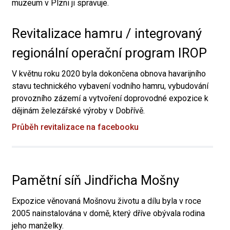
muzeum v Plzni ji spravuje.
Revitalizace hamru / integrovaný
regionální operační program IROP
V květnu roku 2020 byla dokončena obnova havarijního
stavu technického vybavení vodního hamru, vybudování
provozního zázemí a vytvoření doprovodné expozice k
dějinám železářské výroby v Dobřívě.
Průběh revitalizace na facebooku
Pamětní síň Jindřicha Mošny
Expozice věnovaná Mošnovu životu a dílu byla v roce
2005 nainstalována v domě, který dříve obývala rodina
jeho manželky.