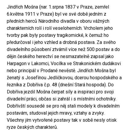
Jindřich Mošna (nar. 1.srpna 1837 v Praze, zemřel
6.května 1911 v Praze) byl ve své době jedním z
předních herců Národního divadla v oboru vážných
charakterních rolí i rolí veseloherních. Vrcholem jeho
tvorby pak byly postavy tragikomické, k čemuž ho
předurčoval i jeho vzhled a drobná postava. Za svého
divadelního působení ztvárnil více než 500 postav a do
dějin českého herectví se nesmazatelně zapsal jako
Harpagon v Lakomci, Vocílka ve Strakonickém dudákovi
nebo principál v Prodané nevěstě. Jindřich Mošna byl
ženatý s Josefínou Jedličkovou, dcerou hospodského a
řezníka z Dobříva č.p. 48 (dnešní Stará hospoda). Do
Dobříva jezdil Mošna čerpat síly a inspiraci pro svoji
divadelní práci, občas si zahrál i s místními ochotníky.
Dobřívští sousedé se pro něj stali modely k divadelním
postavám, studoval jejich mravy, vztahy a zvyky.
Všechny jím vytvořené postavy tak v sobě nesly otisk
ryze českých charakterů.