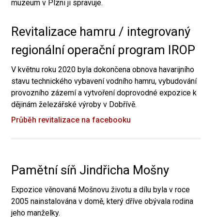
muzeum v Plzni ji spravuje.
Revitalizace hamru / integrovaný
regionální operační program IROP
V květnu roku 2020 byla dokončena obnova havarijního
stavu technického vybavení vodního hamru, vybudování
provozního zázemí a vytvoření doprovodné expozice k
dějinám železářské výroby v Dobřívě.
Průběh revitalizace na facebooku
Pamětní síň Jindřicha Mošny
Expozice věnovaná Mošnovu životu a dílu byla v roce
2005 nainstalována v domě, který dříve obývala rodina
jeho manželky.