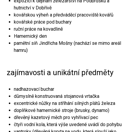
expozici k dějinám železářství na Podbrdsku a
hutnictví v Dobřívě
kovářskou výheň a předváděcí pracoviště kovářů
kovářské práce pod buchary
ruční práce na kovadlině
Hamernický den
pamětní síň Jindřicha Mošny (nachází se mimo areál
hamru)
zajímavosti a unikátní předměty
nadhazovací buchar
důmyslně konstruovaná stojanová vrtačka
excentrické nůžky na stříhání silných plátů železa
doplňkové hamernické stroje (brusky, dynamo)
dřevěný kazetový měch pro vyhřívací pec
čtyři vodní kola, která výše uvedené uvádí do pohybu
vantroky (dřevěná koryta na vodu, která slouží jako