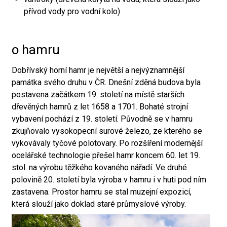
přívod vody pro vodní kolo)
o hamru
Dobřívský horní hamr je největší a nejvýznamnější
památka svého druhu v ČR. Dnešní zděná budova byla
postavena začátkem 19. století na místě starších
dřevěných hamrů z let 1658 a 1701. Bohaté strojní
vybavení pochází z 19. století. Původně se v hamru
zkujňovalo vysokopecní surové železo, ze kterého se
vykovávaly tyčové polotovary. Po rozšíření modernější
ocelářské technologie přešel hamr koncem 60. let 19.
stol. na výrobu těžkého kovaného nářadí. Ve druhé
polovině 20. století byla výroba v hamru i v huti pod ním
zastavena. Prostor hamru se stal muzejní expozicí,
která slouží jako doklad staré průmyslové výroby.