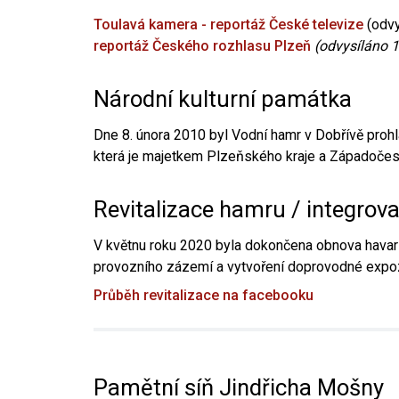
Toulavá kamera - reportáž České televize
(odvy
reportáž Českého rozhlasu Plzeň
(odvysíláno 1
Národní kulturní památka
Dne 8. února 2010 byl Vodní hamr v Dobřívě prohl
která je majetkem Plzeňského kraje a Západočesk
Revitalizace hamru / integrov
V květnu roku 2020 byla dokončena obnova havari
provozního zázemí a vytvoření doprovodné expoz
Průběh revitalizace na facebooku
Pamětní síň Jindřicha Mošny