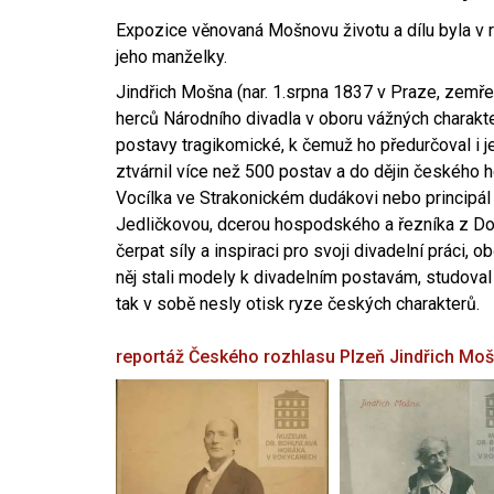
Expozice věnovaná Mošnovu životu a dílu byla v r
jeho manželky.
Jindřich Mošna (nar. 1.srpna 1837 v Praze, zemře
herců Národního divadla v oboru vážných charakter
postavy tragikomické, k čemuž ho předurčoval i 
ztvárnil více než 500 postav a do dějin českého
Vocílka ve Strakonickém dudákovi nebo principál
Jedličkovou, dcerou hospodského a řezníka z Dob
čerpat síly a inspiraci pro svoji divadelní práci, 
něj stali modely k divadelním postavám, studoval
tak v sobě nesly otisk ryze českých charakterů.
reportáž Českého rozhlasu Plzeň
Jindřich Mo