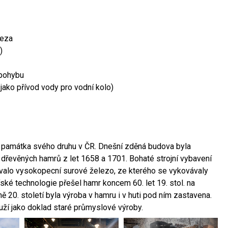
leza
)
 pohybu
 jako přívod vody pro vodní kolo)
ší památka svého druhu v ČR. Dnešní zděná budova byla
 dřevěných hamrů z let 1658 a 1701. Bohaté strojní vybavení
ovalo vysokopecní surové železo, ze kterého se vykovávaly
ské technologie přešel hamr koncem 60. let 19. stol. na
 20. století byla výroba v hamru i v huti pod ním zastavena.
ouží jako doklad staré průmyslové výroby.