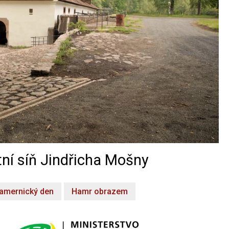
ní síň Jindřicha Mošny
amernický den
Hamr obrazem