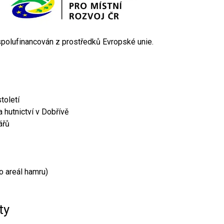
 spolufinancován z prostředků Evropské unie.
toletí
 hutnictví v Dobřívě
ářů
o areál hamru)
ty