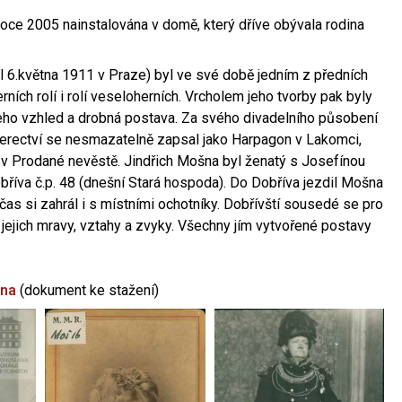
oce 2005 nainstalována v domě, který dříve obývala rodina
l 6.května 1911 v Praze) byl ve své době jedním z předních
ních rolí i rolí veseloherních. Vrcholem jeho tvorby pak byly
jeho vzhled a drobná postava. Za svého divadelního působení
 herectví se nesmazatelně zapsal jako Harpagon v Lakomci,
 v Prodané nevěstě. Jindřich Mošna byl ženatý s Josefínou
říva č.p. 48 (dnešní Stará hospoda). Do Dobříva jezdil Mošna
občas si zahrál i s místními ochotníky. Dobřívští sousedé se pro
 jejich mravy, vztahy a zvyky. Všechny jím vytvořené postavy
šna
(dokument ke stažení)