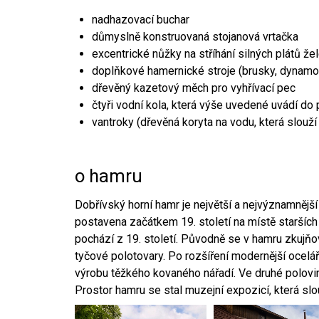
nadhazovací buchar
důmyslně konstruovaná stojanová vrtačka
excentrické nůžky na stříhání silných plátů že
doplňkové hamernické stroje (brusky, dynamo
dřevěný kazetový měch pro vyhřívací pec
čtyři vodní kola, která výše uvedené uvádí do
vantroky (dřevěná koryta na vodu, která slouží
o hamru
Dobřívský horní hamr je největší a nejvýznamněj
postavena začátkem 19. století na místě starších
pochází z 19. století. Původně se v hamru zkujň
tyčové polotovary. Po rozšíření modernější ocelář
výrobu těžkého kovaného nářadí. Ve druhé polovině
Prostor hamru se stal muzejní expozicí, která sl