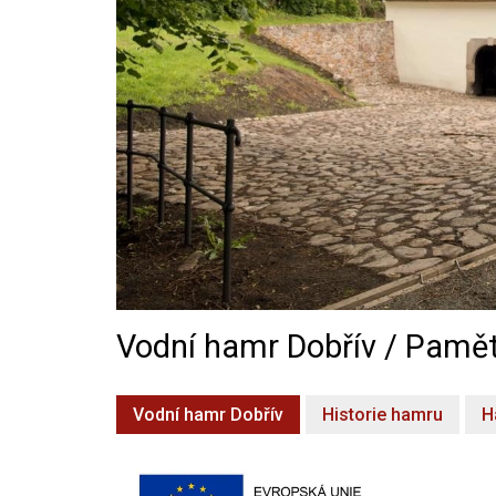
Vodní hamr Dobřív / Pamět
Vodní hamr Dobřív
Historie hamru
H