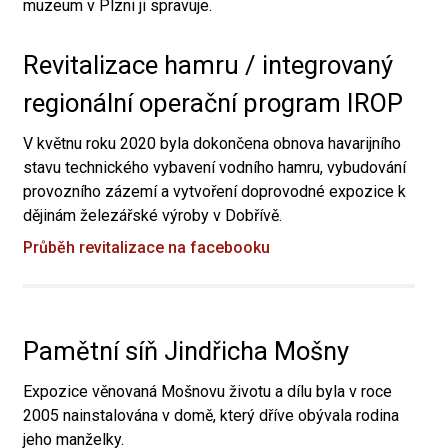
muzeum v Plzni ji spravuje.
Revitalizace hamru / integrovaný
regionální operační program IROP
V květnu roku 2020 byla dokončena obnova havarijního
stavu technického vybavení vodního hamru, vybudování
provozního zázemí a vytvoření doprovodné expozice k
dějinám železářské výroby v Dobřívě.
Průběh revitalizace na facebooku
Pamětní síň Jindřicha Mošny
Expozice věnovaná Mošnovu životu a dílu byla v roce
2005 nainstalována v domě, který dříve obývala rodina
jeho manželky.