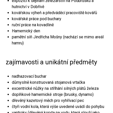
expozici k dějinám železářství na Podbrdsku a
hutnictví v Dobřívě
kovářskou výheň a předváděcí pracoviště kovářů
kovářské práce pod buchary
ruční práce na kovadlině
Hamernický den
pamětní síň Jindřicha Mošny (nachází se mimo areál
hamru)
zajímavosti a unikátní předměty
nadhazovací buchar
důmyslně konstruovaná stojanová vrtačka
excentrické nůžky na stříhání silných plátů železa
doplňkové hamernické stroje (brusky, dynamo)
dřevěný kazetový měch pro vyhřívací pec
čtyři vodní kola, která výše uvedené uvádí do pohybu
vantroky (dřevěná koryta na vodu, která slouží jako