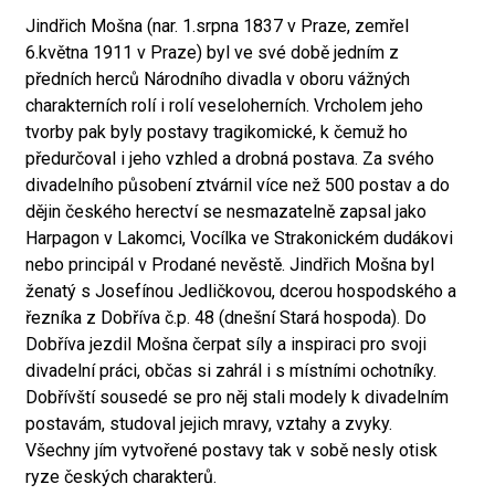
Jindřich Mošna (nar. 1.srpna 1837 v Praze, zemřel
6.května 1911 v Praze) byl ve své době jedním z
předních herců Národního divadla v oboru vážných
charakterních rolí i rolí veseloherních. Vrcholem jeho
tvorby pak byly postavy tragikomické, k čemuž ho
předurčoval i jeho vzhled a drobná postava. Za svého
divadelního působení ztvárnil více než 500 postav a do
dějin českého herectví se nesmazatelně zapsal jako
Harpagon v Lakomci, Vocílka ve Strakonickém dudákovi
nebo principál v Prodané nevěstě. Jindřich Mošna byl
ženatý s Josefínou Jedličkovou, dcerou hospodského a
řezníka z Dobříva č.p. 48 (dnešní Stará hospoda). Do
Dobříva jezdil Mošna čerpat síly a inspiraci pro svoji
divadelní práci, občas si zahrál i s místními ochotníky.
Dobřívští sousedé se pro něj stali modely k divadelním
postavám, studoval jejich mravy, vztahy a zvyky.
Všechny jím vytvořené postavy tak v sobě nesly otisk
ryze českých charakterů.