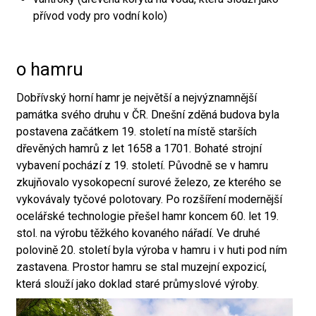
přívod vody pro vodní kolo)
o hamru
Dobřívský horní hamr je největší a nejvýznamnější
památka svého druhu v ČR. Dnešní zděná budova byla
postavena začátkem 19. století na místě starších
dřevěných hamrů z let 1658 a 1701. Bohaté strojní
vybavení pochází z 19. století. Původně se v hamru
zkujňovalo vysokopecní surové železo, ze kterého se
vykovávaly tyčové polotovary. Po rozšíření modernější
ocelářské technologie přešel hamr koncem 60. let 19.
stol. na výrobu těžkého kovaného nářadí. Ve druhé
polovině 20. století byla výroba v hamru i v huti pod ním
zastavena. Prostor hamru se stal muzejní expozicí,
která slouží jako doklad staré průmyslové výroby.