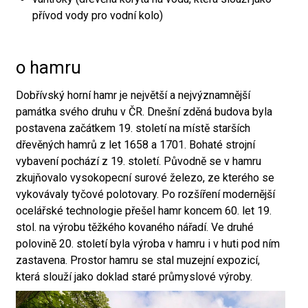
přívod vody pro vodní kolo)
o hamru
Dobřívský horní hamr je největší a nejvýznamnější
památka svého druhu v ČR. Dnešní zděná budova byla
postavena začátkem 19. století na místě starších
dřevěných hamrů z let 1658 a 1701. Bohaté strojní
vybavení pochází z 19. století. Původně se v hamru
zkujňovalo vysokopecní surové železo, ze kterého se
vykovávaly tyčové polotovary. Po rozšíření modernější
ocelářské technologie přešel hamr koncem 60. let 19.
stol. na výrobu těžkého kovaného nářadí. Ve druhé
polovině 20. století byla výroba v hamru i v huti pod ním
zastavena. Prostor hamru se stal muzejní expozicí,
která slouží jako doklad staré průmyslové výroby.