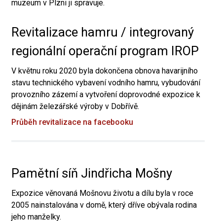
muzeum v Plzni ji spravuje.
Revitalizace hamru / integrovaný
regionální operační program IROP
V květnu roku 2020 byla dokončena obnova havarijního
stavu technického vybavení vodního hamru, vybudování
provozního zázemí a vytvoření doprovodné expozice k
dějinám železářské výroby v Dobřívě.
Průběh revitalizace na facebooku
Pamětní síň Jindřicha Mošny
Expozice věnovaná Mošnovu životu a dílu byla v roce
2005 nainstalována v domě, který dříve obývala rodina
jeho manželky.