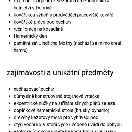
expozici k dějinám železářství na Podbrdsku a
hutnictví v Dobřívě
kovářskou výheň a předváděcí pracoviště kovářů
kovářské práce pod buchary
ruční práce na kovadlině
Hamernický den
pamětní síň Jindřicha Mošny (nachází se mimo areál
hamru)
zajímavosti a unikátní předměty
nadhazovací buchar
důmyslně konstruovaná stojanová vrtačka
excentrické nůžky na stříhání silných plátů železa
doplňkové hamernické stroje (brusky, dynamo)
dřevěný kazetový měch pro vyhřívací pec
čtyři vodní kola, která výše uvedené uvádí do pohybu
vantroky (dřevěná koryta na vodu, která slouží jako