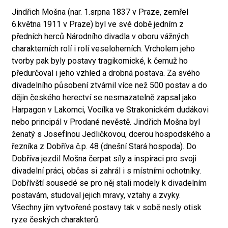
Jindřich Mošna (nar. 1.srpna 1837 v Praze, zemřel
6.května 1911 v Praze) byl ve své době jedním z
předních herců Národního divadla v oboru vážných
charakterních rolí i rolí veseloherních. Vrcholem jeho
tvorby pak byly postavy tragikomické, k čemuž ho
předurčoval i jeho vzhled a drobná postava. Za svého
divadelního působení ztvárnil více než 500 postav a do
dějin českého herectví se nesmazatelně zapsal jako
Harpagon v Lakomci, Vocílka ve Strakonickém dudákovi
nebo principál v Prodané nevěstě. Jindřich Mošna byl
ženatý s Josefínou Jedličkovou, dcerou hospodského a
řezníka z Dobříva č.p. 48 (dnešní Stará hospoda). Do
Dobříva jezdil Mošna čerpat síly a inspiraci pro svoji
divadelní práci, občas si zahrál i s místními ochotníky.
Dobřívští sousedé se pro něj stali modely k divadelním
postavám, studoval jejich mravy, vztahy a zvyky.
Všechny jím vytvořené postavy tak v sobě nesly otisk
ryze českých charakterů.