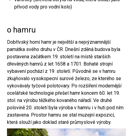
přívod vody pro vodní kolo)
o hamru
Dobřívský horní hamr je největší a nejvýznamnější
památka svého druhu v ČR. Dnešní zděná budova byla
postavena začátkem 19. století na místě starších
dřevěných hamrů z let 1658 a 1701. Bohaté strojní
vybavení pochází z 19. století. Původně se v hamru
zkujňovalo vysokopecní surové železo, ze kterého se
vykovávaly tyčové polotovary. Po rozšíření modernější
ocelářské technologie přešel hamr koncem 60. let 19.
stol. na výrobu těžkého kovaného nářadí. Ve druhé
polovině 20. století byla výroba v hamru i v huti pod ním
zastavena. Prostor hamru se stal muzejní expozicí,
která slouží jako doklad staré průmyslové výroby.