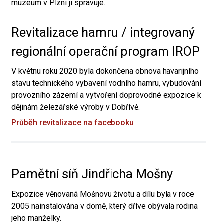
muzeum v Plzni ji spravuje.
Revitalizace hamru / integrovaný
regionální operační program IROP
V květnu roku 2020 byla dokončena obnova havarijního
stavu technického vybavení vodního hamru, vybudování
provozního zázemí a vytvoření doprovodné expozice k
dějinám železářské výroby v Dobřívě.
Průběh revitalizace na facebooku
Pamětní síň Jindřicha Mošny
Expozice věnovaná Mošnovu životu a dílu byla v roce
2005 nainstalována v domě, který dříve obývala rodina
jeho manželky.