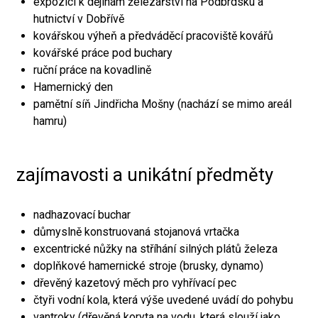
expozici k dějinám železářství na Podbrdsku a
hutnictví v Dobřívě
kovářskou výheň a předváděcí pracoviště kovářů
kovářské práce pod buchary
ruční práce na kovadlině
Hamernický den
pamětní síň Jindřicha Mošny (nachází se mimo areál
hamru)
zajímavosti a unikátní předměty
nadhazovací buchar
důmyslně konstruovaná stojanová vrtačka
excentrické nůžky na stříhání silných plátů železa
doplňkové hamernické stroje (brusky, dynamo)
dřevěný kazetový měch pro vyhřívací pec
čtyři vodní kola, která výše uvedené uvádí do pohybu
vantroky (dřevěná koryta na vodu, která slouží jako