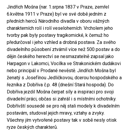
Jindřich Mošna (nar. 1.srpna 1837 v Praze, zemřel
6.května 1911 v Praze) byl ve své době jedním z
předních herců Národního divadla v oboru vážných
charakterních rolí i rolí veseloherních. Vrcholem jeho
tvorby pak byly postavy tragikomické, k čemuž ho
předurčoval i jeho vzhled a drobná postava. Za svého
divadelního působení ztvárnil více než 500 postav a do
dějin českého herectví se nesmazatelně zapsal jako
Harpagon v Lakomci, Vocílka ve Strakonickém dudákovi
nebo principál v Prodané nevěstě. Jindřich Mošna byl
ženatý s Josefínou Jedličkovou, dcerou hospodského a
řezníka z Dobříva č.p. 48 (dnešní Stará hospoda). Do
Dobříva jezdil Mošna čerpat síly a inspiraci pro svoji
divadelní práci, občas si zahrál i s místními ochotníky.
Dobřívští sousedé se pro něj stali modely k divadelním
postavám, studoval jejich mravy, vztahy a zvyky.
Všechny jím vytvořené postavy tak v sobě nesly otisk
ryze českých charakterů.