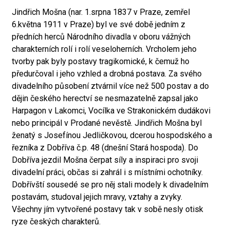
Jindřich Mošna (nar. 1.srpna 1837 v Praze, zemřel
6.května 1911 v Praze) byl ve své době jedním z
předních herců Národního divadla v oboru vážných
charakterních rolí i rolí veseloherních. Vrcholem jeho
tvorby pak byly postavy tragikomické, k čemuž ho
předurčoval i jeho vzhled a drobná postava. Za svého
divadelního působení ztvárnil více než 500 postav a do
dějin českého herectví se nesmazatelně zapsal jako
Harpagon v Lakomci, Vocílka ve Strakonickém dudákovi
nebo principál v Prodané nevěstě. Jindřich Mošna byl
ženatý s Josefínou Jedličkovou, dcerou hospodského a
řezníka z Dobříva č.p. 48 (dnešní Stará hospoda). Do
Dobříva jezdil Mošna čerpat síly a inspiraci pro svoji
divadelní práci, občas si zahrál i s místními ochotníky.
Dobřívští sousedé se pro něj stali modely k divadelním
postavám, studoval jejich mravy, vztahy a zvyky.
Všechny jím vytvořené postavy tak v sobě nesly otisk
ryze českých charakterů.