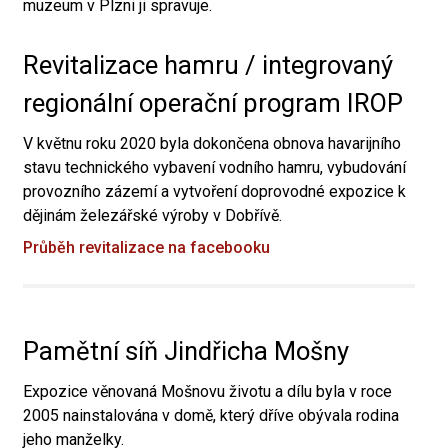
muzeum v Plzni ji spravuje.
Revitalizace hamru / integrovaný
regionální operační program IROP
V květnu roku 2020 byla dokončena obnova havarijního
stavu technického vybavení vodního hamru, vybudování
provozního zázemí a vytvoření doprovodné expozice k
dějinám železářské výroby v Dobřívě.
Průběh revitalizace na facebooku
Pamětní síň Jindřicha Mošny
Expozice věnovaná Mošnovu životu a dílu byla v roce
2005 nainstalována v domě, který dříve obývala rodina
jeho manželky.