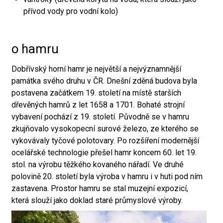
přívod vody pro vodní kolo)
o hamru
Dobřívský horní hamr je největší a nejvýznamnější
památka svého druhu v ČR. Dnešní zděná budova byla
postavena začátkem 19. století na místě starších
dřevěných hamrů z let 1658 a 1701. Bohaté strojní
vybavení pochází z 19. století. Původně se v hamru
zkujňovalo vysokopecní surové železo, ze kterého se
vykovávaly tyčové polotovary. Po rozšíření modernější
ocelářské technologie přešel hamr koncem 60. let 19.
stol. na výrobu těžkého kovaného nářadí. Ve druhé
polovině 20. století byla výroba v hamru i v huti pod ním
zastavena. Prostor hamru se stal muzejní expozicí,
která slouží jako doklad staré průmyslové výroby.