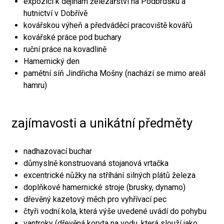
expozici k dějinám železářství na Podbrdsku a
hutnictví v Dobřívě
kovářskou výheň a předváděcí pracoviště kovářů
kovářské práce pod buchary
ruční práce na kovadlině
Hamernický den
pamětní síň Jindřicha Mošny (nachází se mimo areál
hamru)
zajímavosti a unikátní předměty
nadhazovací buchar
důmyslně konstruovaná stojanová vrtačka
excentrické nůžky na stříhání silných plátů železa
doplňkové hamernické stroje (brusky, dynamo)
dřevěný kazetový měch pro vyhřívací pec
čtyři vodní kola, která výše uvedené uvádí do pohybu
vantroky (dřevěná koryta na vodu, která slouží jako