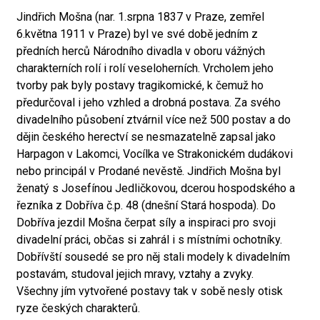
Jindřich Mošna (nar. 1.srpna 1837 v Praze, zemřel
6.května 1911 v Praze) byl ve své době jedním z
předních herců Národního divadla v oboru vážných
charakterních rolí i rolí veseloherních. Vrcholem jeho
tvorby pak byly postavy tragikomické, k čemuž ho
předurčoval i jeho vzhled a drobná postava. Za svého
divadelního působení ztvárnil více než 500 postav a do
dějin českého herectví se nesmazatelně zapsal jako
Harpagon v Lakomci, Vocílka ve Strakonickém dudákovi
nebo principál v Prodané nevěstě. Jindřich Mošna byl
ženatý s Josefínou Jedličkovou, dcerou hospodského a
řezníka z Dobříva č.p. 48 (dnešní Stará hospoda). Do
Dobříva jezdil Mošna čerpat síly a inspiraci pro svoji
divadelní práci, občas si zahrál i s místními ochotníky.
Dobřívští sousedé se pro něj stali modely k divadelním
postavám, studoval jejich mravy, vztahy a zvyky.
Všechny jím vytvořené postavy tak v sobě nesly otisk
ryze českých charakterů.