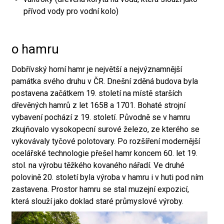
přívod vody pro vodní kolo)
o hamru
Dobřívský horní hamr je největší a nejvýznamnější
památka svého druhu v ČR. Dnešní zděná budova byla
postavena začátkem 19. století na místě starších
dřevěných hamrů z let 1658 a 1701. Bohaté strojní
vybavení pochází z 19. století. Původně se v hamru
zkujňovalo vysokopecní surové železo, ze kterého se
vykovávaly tyčové polotovary. Po rozšíření modernější
ocelářské technologie přešel hamr koncem 60. let 19.
stol. na výrobu těžkého kovaného nářadí. Ve druhé
polovině 20. století byla výroba v hamru i v huti pod ním
zastavena. Prostor hamru se stal muzejní expozicí,
která slouží jako doklad staré průmyslové výroby.