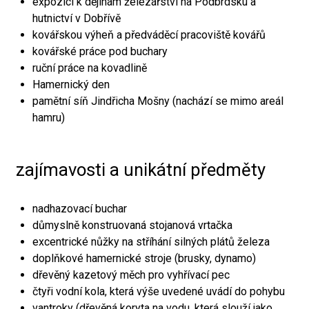
expozici k dějinám železářství na Podbrdsku a
hutnictví v Dobřívě
kovářskou výheň a předváděcí pracoviště kovářů
kovářské práce pod buchary
ruční práce na kovadlině
Hamernický den
pamětní síň Jindřicha Mošny (nachází se mimo areál
hamru)
zajímavosti a unikátní předměty
nadhazovací buchar
důmyslně konstruovaná stojanová vrtačka
excentrické nůžky na stříhání silných plátů železa
doplňkové hamernické stroje (brusky, dynamo)
dřevěný kazetový měch pro vyhřívací pec
čtyři vodní kola, která výše uvedené uvádí do pohybu
vantroky (dřevěná koryta na vodu, která slouží jako