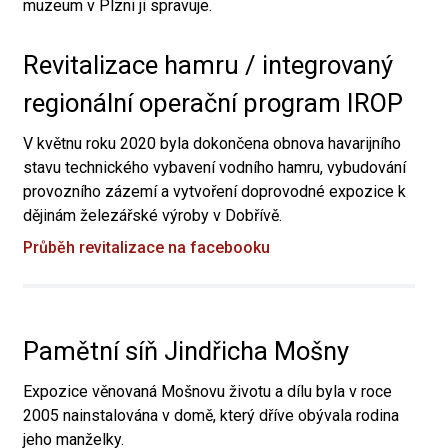
muzeum v Plzni ji spravuje.
Revitalizace hamru / integrovaný
regionální operační program IROP
V květnu roku 2020 byla dokončena obnova havarijního
stavu technického vybavení vodního hamru, vybudování
provozního zázemí a vytvoření doprovodné expozice k
dějinám železářské výroby v Dobřívě.
Průběh revitalizace na facebooku
Pamětní síň Jindřicha Mošny
Expozice věnovaná Mošnovu životu a dílu byla v roce
2005 nainstalována v domě, který dříve obývala rodina
jeho manželky.