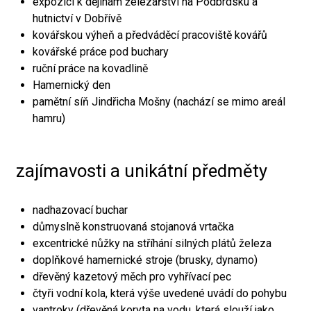
expozici k dějinám železářství na Podbrdsku a
hutnictví v Dobřívě
kovářskou výheň a předváděcí pracoviště kovářů
kovářské práce pod buchary
ruční práce na kovadlině
Hamernický den
pamětní síň Jindřicha Mošny (nachází se mimo areál
hamru)
zajímavosti a unikátní předměty
nadhazovací buchar
důmyslně konstruovaná stojanová vrtačka
excentrické nůžky na stříhání silných plátů železa
doplňkové hamernické stroje (brusky, dynamo)
dřevěný kazetový měch pro vyhřívací pec
čtyři vodní kola, která výše uvedené uvádí do pohybu
vantroky (dřevěná koryta na vodu, která slouží jako