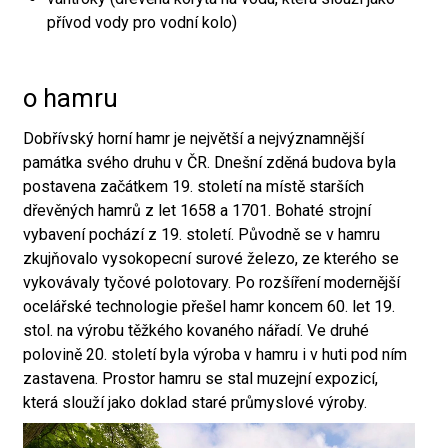
přívod vody pro vodní kolo)
o hamru
Dobřívský horní hamr je největší a nejvýznamnější
památka svého druhu v ČR. Dnešní zděná budova byla
postavena začátkem 19. století na místě starších
dřevěných hamrů z let 1658 a 1701. Bohaté strojní
vybavení pochází z 19. století. Původně se v hamru
zkujňovalo vysokopecní surové železo, ze kterého se
vykovávaly tyčové polotovary. Po rozšíření modernější
ocelářské technologie přešel hamr koncem 60. let 19.
stol. na výrobu těžkého kovaného nářadí. Ve druhé
polovině 20. století byla výroba v hamru i v huti pod ním
zastavena. Prostor hamru se stal muzejní expozicí,
která slouží jako doklad staré průmyslové výroby.