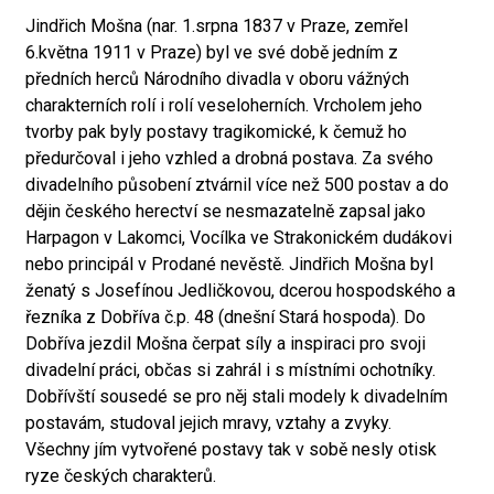
Jindřich Mošna (nar. 1.srpna 1837 v Praze, zemřel
6.května 1911 v Praze) byl ve své době jedním z
předních herců Národního divadla v oboru vážných
charakterních rolí i rolí veseloherních. Vrcholem jeho
tvorby pak byly postavy tragikomické, k čemuž ho
předurčoval i jeho vzhled a drobná postava. Za svého
divadelního působení ztvárnil více než 500 postav a do
dějin českého herectví se nesmazatelně zapsal jako
Harpagon v Lakomci, Vocílka ve Strakonickém dudákovi
nebo principál v Prodané nevěstě. Jindřich Mošna byl
ženatý s Josefínou Jedličkovou, dcerou hospodského a
řezníka z Dobříva č.p. 48 (dnešní Stará hospoda). Do
Dobříva jezdil Mošna čerpat síly a inspiraci pro svoji
divadelní práci, občas si zahrál i s místními ochotníky.
Dobřívští sousedé se pro něj stali modely k divadelním
postavám, studoval jejich mravy, vztahy a zvyky.
Všechny jím vytvořené postavy tak v sobě nesly otisk
ryze českých charakterů.