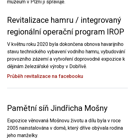
muzeum v Plzni ji spravuje.
Revitalizace hamru / integrovaný
regionální operační program IROP
V květnu roku 2020 byla dokončena obnova havarijního
stavu technického vybavení vodního hamru, vybudování
provozního zázemí a vytvoření doprovodné expozice k
dějinám železářské výroby v Dobřívě.
Průběh revitalizace na facebooku
Pamětní síň Jindřicha Mošny
Expozice věnovaná Mošnovu životu a dílu byla v roce
2005 nainstalována v domě, který dříve obývala rodina
jeho manželky.