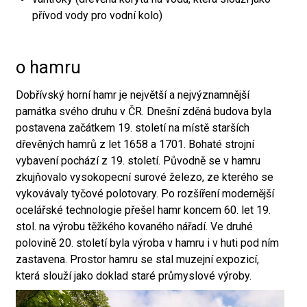
přívod vody pro vodní kolo)
o hamru
Dobřívský horní hamr je největší a nejvýznamnější
památka svého druhu v ČR. Dnešní zděná budova byla
postavena začátkem 19. století na místě starších
dřevěných hamrů z let 1658 a 1701. Bohaté strojní
vybavení pochází z 19. století. Původně se v hamru
zkujňovalo vysokopecní surové železo, ze kterého se
vykovávaly tyčové polotovary. Po rozšíření modernější
ocelářské technologie přešel hamr koncem 60. let 19.
stol. na výrobu těžkého kovaného nářadí. Ve druhé
polovině 20. století byla výroba v hamru i v huti pod ním
zastavena. Prostor hamru se stal muzejní expozicí,
která slouží jako doklad staré průmyslové výroby.