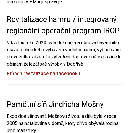
muzeum v Plzni ji spravuje.
Revitalizace hamru / integrovaný
regionální operační program IROP
V květnu roku 2020 byla dokončena obnova havarijního
stavu technického vybavení vodního hamru, vybudování
provozního zázemí a vytvoření doprovodné expozice k
dějinám železářské výroby v Dobřívě.
Průběh revitalizace na facebooku
Pamětní síň Jindřicha Mošny
Expozice věnovaná Mošnovu životu a dílu byla v roce
2005 nainstalována v domě, který dříve obývala rodina
jeho manželky.