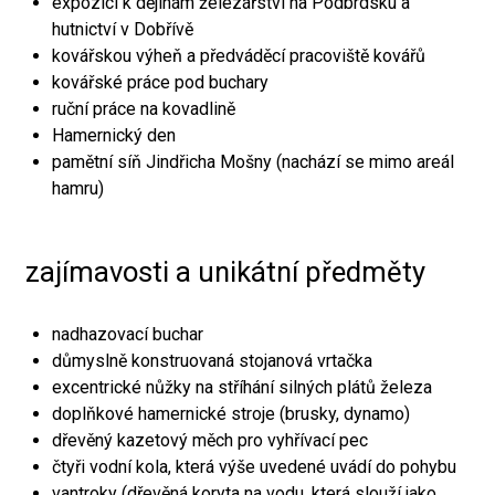
expozici k dějinám železářství na Podbrdsku a
hutnictví v Dobřívě
kovářskou výheň a předváděcí pracoviště kovářů
kovářské práce pod buchary
ruční práce na kovadlině
Hamernický den
pamětní síň Jindřicha Mošny (nachází se mimo areál
hamru)
zajímavosti a unikátní předměty
nadhazovací buchar
důmyslně konstruovaná stojanová vrtačka
excentrické nůžky na stříhání silných plátů železa
doplňkové hamernické stroje (brusky, dynamo)
dřevěný kazetový měch pro vyhřívací pec
čtyři vodní kola, která výše uvedené uvádí do pohybu
vantroky (dřevěná koryta na vodu, která slouží jako