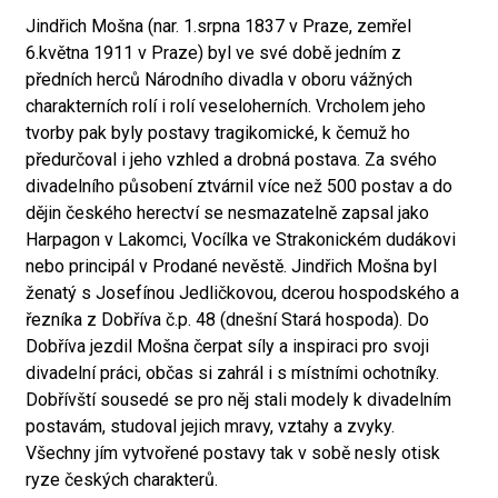
Jindřich Mošna (nar. 1.srpna 1837 v Praze, zemřel
6.května 1911 v Praze) byl ve své době jedním z
předních herců Národního divadla v oboru vážných
charakterních rolí i rolí veseloherních. Vrcholem jeho
tvorby pak byly postavy tragikomické, k čemuž ho
předurčoval i jeho vzhled a drobná postava. Za svého
divadelního působení ztvárnil více než 500 postav a do
dějin českého herectví se nesmazatelně zapsal jako
Harpagon v Lakomci, Vocílka ve Strakonickém dudákovi
nebo principál v Prodané nevěstě. Jindřich Mošna byl
ženatý s Josefínou Jedličkovou, dcerou hospodského a
řezníka z Dobříva č.p. 48 (dnešní Stará hospoda). Do
Dobříva jezdil Mošna čerpat síly a inspiraci pro svoji
divadelní práci, občas si zahrál i s místními ochotníky.
Dobřívští sousedé se pro něj stali modely k divadelním
postavám, studoval jejich mravy, vztahy a zvyky.
Všechny jím vytvořené postavy tak v sobě nesly otisk
ryze českých charakterů.