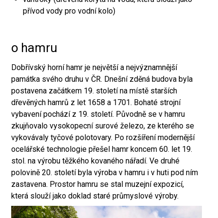
přívod vody pro vodní kolo)
o hamru
Dobřívský horní hamr je největší a nejvýznamnější
památka svého druhu v ČR. Dnešní zděná budova byla
postavena začátkem 19. století na místě starších
dřevěných hamrů z let 1658 a 1701. Bohaté strojní
vybavení pochází z 19. století. Původně se v hamru
zkujňovalo vysokopecní surové železo, ze kterého se
vykovávaly tyčové polotovary. Po rozšíření modernější
ocelářské technologie přešel hamr koncem 60. let 19.
stol. na výrobu těžkého kovaného nářadí. Ve druhé
polovině 20. století byla výroba v hamru i v huti pod ním
zastavena. Prostor hamru se stal muzejní expozicí,
která slouží jako doklad staré průmyslové výroby.