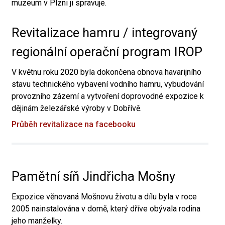
muzeum v Plzni ji spravuje.
Revitalizace hamru / integrovaný
regionální operační program IROP
V květnu roku 2020 byla dokončena obnova havarijního
stavu technického vybavení vodního hamru, vybudování
provozního zázemí a vytvoření doprovodné expozice k
dějinám železářské výroby v Dobřívě.
Průběh revitalizace na facebooku
Pamětní síň Jindřicha Mošny
Expozice věnovaná Mošnovu životu a dílu byla v roce
2005 nainstalována v domě, který dříve obývala rodina
jeho manželky.