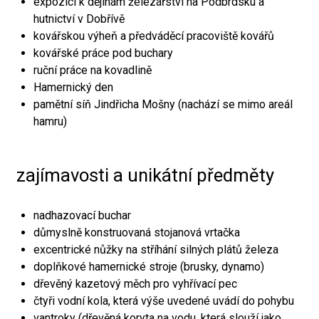
expozici k dějinám železářství na Podbrdsku a
hutnictví v Dobřívě
kovářskou výheň a předváděcí pracoviště kovářů
kovářské práce pod buchary
ruční práce na kovadlině
Hamernický den
pamětní síň Jindřicha Mošny (nachází se mimo areál
hamru)
zajímavosti a unikátní předměty
nadhazovací buchar
důmyslně konstruovaná stojanová vrtačka
excentrické nůžky na stříhání silných plátů železa
doplňkové hamernické stroje (brusky, dynamo)
dřevěný kazetový měch pro vyhřívací pec
čtyři vodní kola, která výše uvedené uvádí do pohybu
vantroky (dřevěná koryta na vodu, která slouží jako