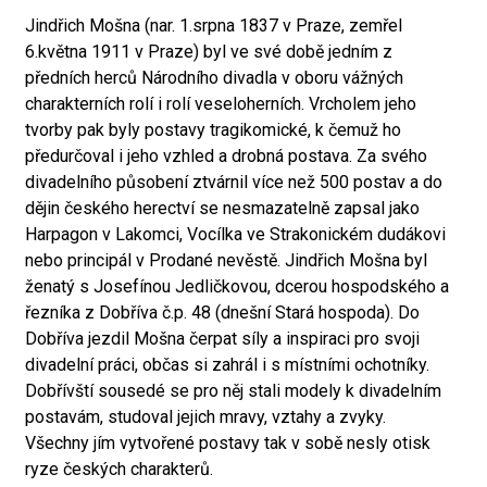
Jindřich Mošna (nar. 1.srpna 1837 v Praze, zemřel
6.května 1911 v Praze) byl ve své době jedním z
předních herců Národního divadla v oboru vážných
charakterních rolí i rolí veseloherních. Vrcholem jeho
tvorby pak byly postavy tragikomické, k čemuž ho
předurčoval i jeho vzhled a drobná postava. Za svého
divadelního působení ztvárnil více než 500 postav a do
dějin českého herectví se nesmazatelně zapsal jako
Harpagon v Lakomci, Vocílka ve Strakonickém dudákovi
nebo principál v Prodané nevěstě. Jindřich Mošna byl
ženatý s Josefínou Jedličkovou, dcerou hospodského a
řezníka z Dobříva č.p. 48 (dnešní Stará hospoda). Do
Dobříva jezdil Mošna čerpat síly a inspiraci pro svoji
divadelní práci, občas si zahrál i s místními ochotníky.
Dobřívští sousedé se pro něj stali modely k divadelním
postavám, studoval jejich mravy, vztahy a zvyky.
Všechny jím vytvořené postavy tak v sobě nesly otisk
ryze českých charakterů.