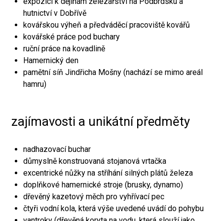
expozici k dějinám železářství na Podbrdsku a
hutnictví v Dobřívě
kovářskou výheň a předváděcí pracoviště kovářů
kovářské práce pod buchary
ruční práce na kovadlině
Hamernický den
pamětní síň Jindřicha Mošny (nachází se mimo areál
hamru)
zajímavosti a unikátní předměty
nadhazovací buchar
důmyslně konstruovaná stojanová vrtačka
excentrické nůžky na stříhání silných plátů železa
doplňkové hamernické stroje (brusky, dynamo)
dřevěný kazetový měch pro vyhřívací pec
čtyři vodní kola, která výše uvedené uvádí do pohybu
vantroky (dřevěná koryta na vodu, která slouží jako