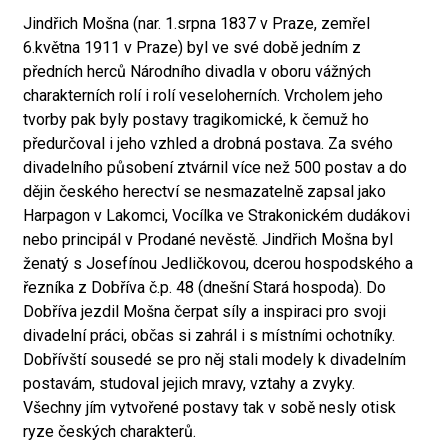
Jindřich Mošna (nar. 1.srpna 1837 v Praze, zemřel
6.května 1911 v Praze) byl ve své době jedním z
předních herců Národního divadla v oboru vážných
charakterních rolí i rolí veseloherních. Vrcholem jeho
tvorby pak byly postavy tragikomické, k čemuž ho
předurčoval i jeho vzhled a drobná postava. Za svého
divadelního působení ztvárnil více než 500 postav a do
dějin českého herectví se nesmazatelně zapsal jako
Harpagon v Lakomci, Vocílka ve Strakonickém dudákovi
nebo principál v Prodané nevěstě. Jindřich Mošna byl
ženatý s Josefínou Jedličkovou, dcerou hospodského a
řezníka z Dobříva č.p. 48 (dnešní Stará hospoda). Do
Dobříva jezdil Mošna čerpat síly a inspiraci pro svoji
divadelní práci, občas si zahrál i s místními ochotníky.
Dobřívští sousedé se pro něj stali modely k divadelním
postavám, studoval jejich mravy, vztahy a zvyky.
Všechny jím vytvořené postavy tak v sobě nesly otisk
ryze českých charakterů.