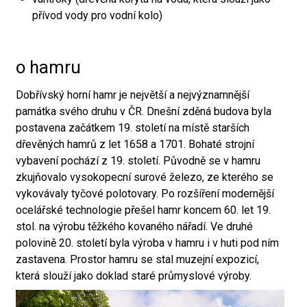
přívod vody pro vodní kolo)
o hamru
Dobřívský horní hamr je největší a nejvýznamnější
památka svého druhu v ČR. Dnešní zděná budova byla
postavena začátkem 19. století na místě starších
dřevěných hamrů z let 1658 a 1701. Bohaté strojní
vybavení pochází z 19. století. Původně se v hamru
zkujňovalo vysokopecní surové železo, ze kterého se
vykovávaly tyčové polotovary. Po rozšíření modernější
ocelářské technologie přešel hamr koncem 60. let 19.
stol. na výrobu těžkého kovaného nářadí. Ve druhé
polovině 20. století byla výroba v hamru i v huti pod ním
zastavena. Prostor hamru se stal muzejní expozicí,
která slouží jako doklad staré průmyslové výroby.