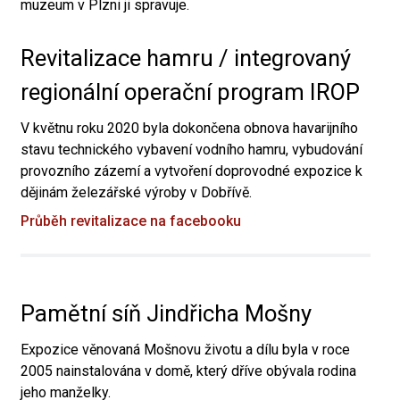
muzeum v Plzni ji spravuje.
Revitalizace hamru / integrovaný
regionální operační program IROP
V květnu roku 2020 byla dokončena obnova havarijního
stavu technického vybavení vodního hamru, vybudování
provozního zázemí a vytvoření doprovodné expozice k
dějinám železářské výroby v Dobřívě.
Průběh revitalizace na facebooku
Pamětní síň Jindřicha Mošny
Expozice věnovaná Mošnovu životu a dílu byla v roce
2005 nainstalována v domě, který dříve obývala rodina
jeho manželky.