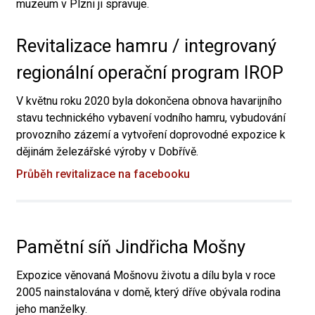
muzeum v Plzni ji spravuje.
Revitalizace hamru / integrovaný
regionální operační program IROP
V květnu roku 2020 byla dokončena obnova havarijního
stavu technického vybavení vodního hamru, vybudování
provozního zázemí a vytvoření doprovodné expozice k
dějinám železářské výroby v Dobřívě.
Průběh revitalizace na facebooku
Pamětní síň Jindřicha Mošny
Expozice věnovaná Mošnovu životu a dílu byla v roce
2005 nainstalována v domě, který dříve obývala rodina
jeho manželky.