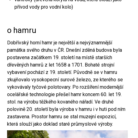
přívod vody pro vodní kolo)
o hamru
Dobřívský horní hamr je největší a nejvýznamnější
památka svého druhu v ČR. Dnešní zděná budova byla
postavena začátkem 19. století na místě starších
dřevěných hamrů z let 1658 a 1701. Bohaté strojní
vybavení pochází z 19. století. Původně se v hamru
zkujňovalo vysokopecní surové železo, ze kterého se
vykovávaly tyčové polotovary. Po rozšíření modernější
ocelářské technologie přešel hamr koncem 60. let 19.
stol. na výrobu těžkého kovaného nářadí. Ve druhé
polovině 20. století byla výroba v hamru i v huti pod ním
zastavena. Prostor hamru se stal muzejní expozicí,
která slouží jako doklad staré průmyslové výroby.