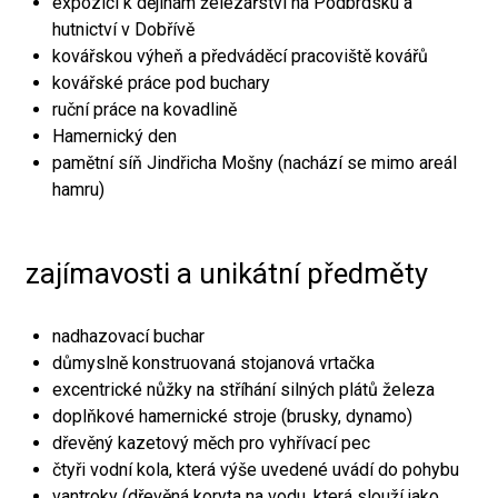
expozici k dějinám železářství na Podbrdsku a
hutnictví v Dobřívě
kovářskou výheň a předváděcí pracoviště kovářů
kovářské práce pod buchary
ruční práce na kovadlině
Hamernický den
pamětní síň Jindřicha Mošny (nachází se mimo areál
hamru)
zajímavosti a unikátní předměty
nadhazovací buchar
důmyslně konstruovaná stojanová vrtačka
excentrické nůžky na stříhání silných plátů železa
doplňkové hamernické stroje (brusky, dynamo)
dřevěný kazetový měch pro vyhřívací pec
čtyři vodní kola, která výše uvedené uvádí do pohybu
vantroky (dřevěná koryta na vodu, která slouží jako