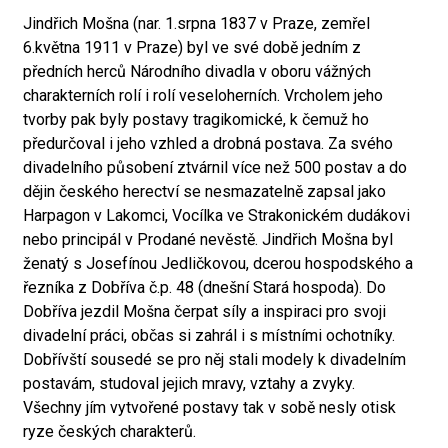
Jindřich Mošna (nar. 1.srpna 1837 v Praze, zemřel
6.května 1911 v Praze) byl ve své době jedním z
předních herců Národního divadla v oboru vážných
charakterních rolí i rolí veseloherních. Vrcholem jeho
tvorby pak byly postavy tragikomické, k čemuž ho
předurčoval i jeho vzhled a drobná postava. Za svého
divadelního působení ztvárnil více než 500 postav a do
dějin českého herectví se nesmazatelně zapsal jako
Harpagon v Lakomci, Vocílka ve Strakonickém dudákovi
nebo principál v Prodané nevěstě. Jindřich Mošna byl
ženatý s Josefínou Jedličkovou, dcerou hospodského a
řezníka z Dobříva č.p. 48 (dnešní Stará hospoda). Do
Dobříva jezdil Mošna čerpat síly a inspiraci pro svoji
divadelní práci, občas si zahrál i s místními ochotníky.
Dobřívští sousedé se pro něj stali modely k divadelním
postavám, studoval jejich mravy, vztahy a zvyky.
Všechny jím vytvořené postavy tak v sobě nesly otisk
ryze českých charakterů.