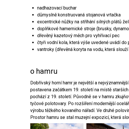
nadhazovací buchar
důmyslně konstruovaná stojanová vrtačka
excentrické nůžky na stříhání silných plátů že
doplňkové hamernické stroje (brusky, dynamo
dřevěný kazetový měch pro vyhřívací pec
čtyři vodní kola, která výše uvedené uvádí do
vantroky (dřevěná koryta na vodu, která slouží
o hamru
Dobřívský horní hamr je největší a nejvýznamněj
postavena začátkem 19. století na místě starších
pochází z 19. století. Původně se v hamru zkujň
tyčové polotovary. Po rozšíření modernější ocelář
výrobu těžkého kovaného nářadí. Ve druhé polovině
Prostor hamru se stal muzejní expozicí, která sl