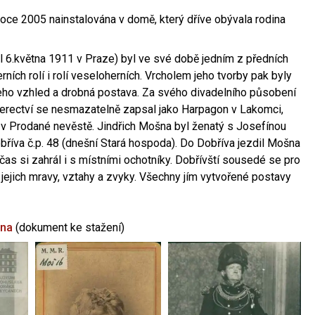
oce 2005 nainstalována v domě, který dříve obývala rodina
l 6.května 1911 v Praze) byl ve své době jedním z předních
ních rolí i rolí veseloherních. Vrcholem jeho tvorby pak byly
jeho vzhled a drobná postava. Za svého divadelního působení
 herectví se nesmazatelně zapsal jako Harpagon v Lakomci,
 v Prodané nevěstě. Jindřich Mošna byl ženatý s Josefínou
říva č.p. 48 (dnešní Stará hospoda). Do Dobříva jezdil Mošna
občas si zahrál i s místními ochotníky. Dobřívští sousedé se pro
 jejich mravy, vztahy a zvyky. Všechny jím vytvořené postavy
šna
(dokument ke stažení)