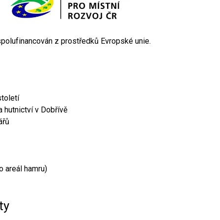
 spolufinancován z prostředků Evropské unie.
toletí
 hutnictví v Dobřívě
ářů
o areál hamru)
ty