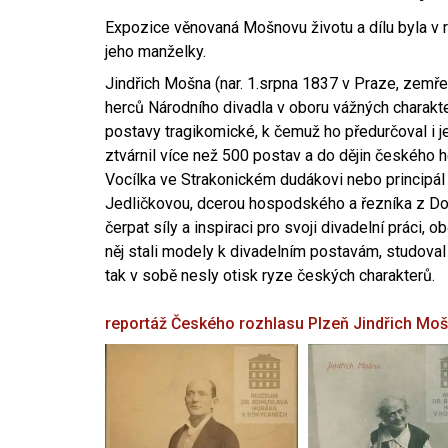
Expozice věnovaná Mošnovu životu a dílu byla v r
jeho manželky.
Jindřich Mošna (nar. 1.srpna 1837 v Praze, zemře
herců Národního divadla v oboru vážných charakter
postavy tragikomické, k čemuž ho předurčoval i 
ztvárnil více než 500 postav a do dějin českého
Vocílka ve Strakonickém dudákovi nebo principál
Jedličkovou, dcerou hospodského a řezníka z Dob
čerpat síly a inspiraci pro svoji divadelní práci, 
něj stali modely k divadelním postavám, studoval
tak v sobě nesly otisk ryze českých charakterů.
reportáž Českého rozhlasu Plzeň
Jindřich Mo