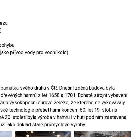
leza
)
 pohybu
 jako přívod vody pro vodní kolo)
ší památka svého druhu v ČR. Dnešní zděná budova byla
 dřevěných hamrů z let 1658 a 1701. Bohaté strojní vybavení
ovalo vysokopecní surové železo, ze kterého se vykovávaly
ské technologie přešel hamr koncem 60. let 19. stol. na
 20. století byla výroba v hamru i v huti pod ním zastavena.
ouží jako doklad staré průmyslové výroby.