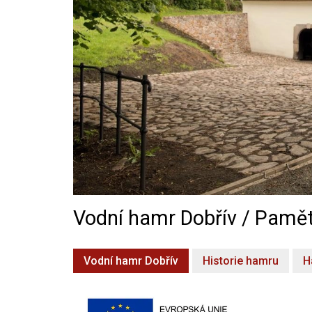
Vodní hamr Dobřív / Pamět
Vodní hamr Dobřív
Historie hamru
H