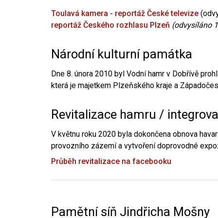
Toulavá kamera - reportáž České televize
(odvy
reportáž Českého rozhlasu Plzeň
(odvysíláno 1
Národní kulturní památka
Dne 8. února 2010 byl Vodní hamr v Dobřívě prohl
která je majetkem Plzeňského kraje a Západočesk
Revitalizace hamru / integrov
V květnu roku 2020 byla dokončena obnova havari
provozního zázemí a vytvoření doprovodné expoz
Průběh revitalizace na facebooku
Pamětní síň Jindřicha Mošny