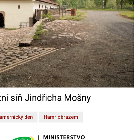
ní síň Jindřicha Mošny
amernický den
Hamr obrazem