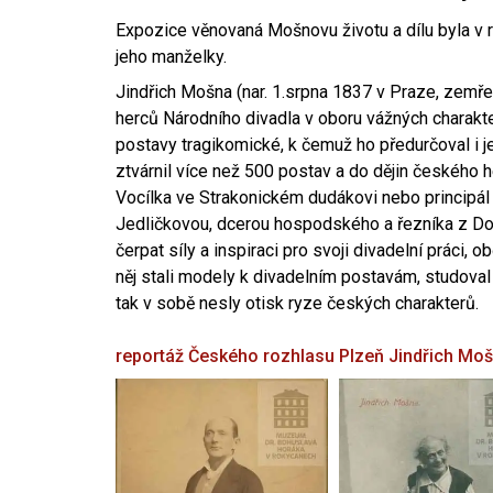
Expozice věnovaná Mošnovu životu a dílu byla v r
jeho manželky.
Jindřich Mošna (nar. 1.srpna 1837 v Praze, zemře
herců Národního divadla v oboru vážných charakter
postavy tragikomické, k čemuž ho předurčoval i 
ztvárnil více než 500 postav a do dějin českého
Vocílka ve Strakonickém dudákovi nebo principál
Jedličkovou, dcerou hospodského a řezníka z Dob
čerpat síly a inspiraci pro svoji divadelní práci, 
něj stali modely k divadelním postavám, studoval
tak v sobě nesly otisk ryze českých charakterů.
reportáž Českého rozhlasu Plzeň
Jindřich Mo