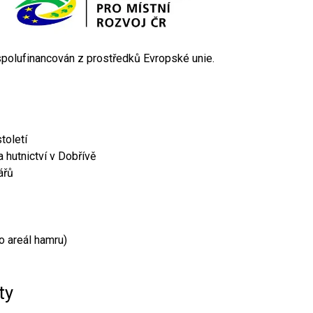
 spolufinancován z prostředků Evropské unie.
toletí
 hutnictví v Dobřívě
ářů
o areál hamru)
ty