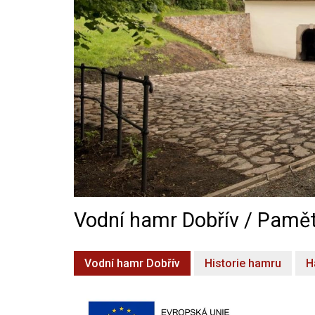
Vodní hamr Dobřív / Pamět
Vodní hamr Dobřív
Historie hamru
H