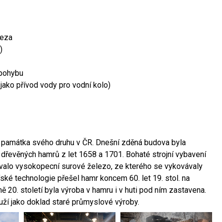
leza
)
 pohybu
 jako přívod vody pro vodní kolo)
ší památka svého druhu v ČR. Dnešní zděná budova byla
 dřevěných hamrů z let 1658 a 1701. Bohaté strojní vybavení
ovalo vysokopecní surové železo, ze kterého se vykovávaly
ské technologie přešel hamr koncem 60. let 19. stol. na
 20. století byla výroba v hamru i v huti pod ním zastavena.
ouží jako doklad staré průmyslové výroby.