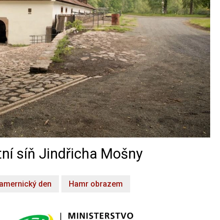
ní síň Jindřicha Mošny
amernický den
Hamr obrazem