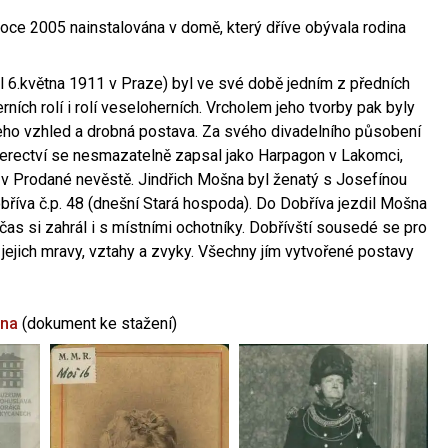
oce 2005 nainstalována v domě, který dříve obývala rodina
l 6.května 1911 v Praze) byl ve své době jedním z předních
ních rolí i rolí veseloherních. Vrcholem jeho tvorby pak byly
jeho vzhled a drobná postava. Za svého divadelního působení
 herectví se nesmazatelně zapsal jako Harpagon v Lakomci,
 v Prodané nevěstě. Jindřich Mošna byl ženatý s Josefínou
říva č.p. 48 (dnešní Stará hospoda). Do Dobříva jezdil Mošna
občas si zahrál i s místními ochotníky. Dobřívští sousedé se pro
 jejich mravy, vztahy a zvyky. Všechny jím vytvořené postavy
šna
(dokument ke stažení)