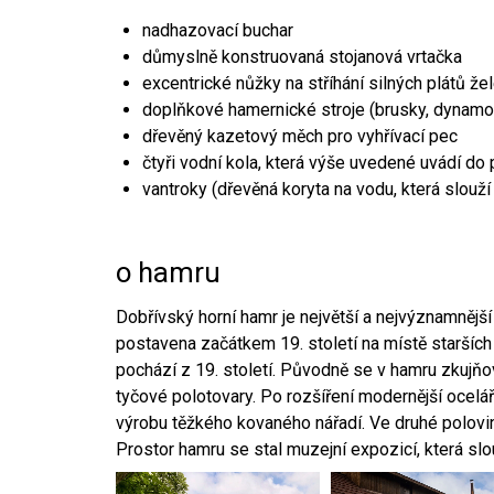
nadhazovací buchar
důmyslně konstruovaná stojanová vrtačka
excentrické nůžky na stříhání silných plátů že
doplňkové hamernické stroje (brusky, dynamo
dřevěný kazetový měch pro vyhřívací pec
čtyři vodní kola, která výše uvedené uvádí do
vantroky (dřevěná koryta na vodu, která slouží
o hamru
Dobřívský horní hamr je největší a nejvýznamněj
postavena začátkem 19. století na místě starších
pochází z 19. století. Původně se v hamru zkujň
tyčové polotovary. Po rozšíření modernější ocelář
výrobu těžkého kovaného nářadí. Ve druhé polovině
Prostor hamru se stal muzejní expozicí, která sl