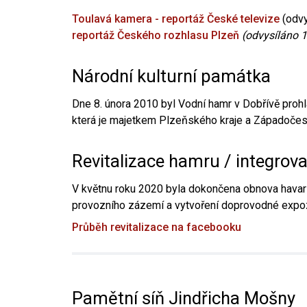
Toulavá kamera - reportáž České televize
(odvy
reportáž Českého rozhlasu Plzeň
(odvysíláno 1
Národní kulturní památka
Dne 8. února 2010 byl Vodní hamr v Dobřívě prohl
která je majetkem Plzeňského kraje a Západočesk
Revitalizace hamru / integrov
V květnu roku 2020 byla dokončena obnova havari
provozního zázemí a vytvoření doprovodné expoz
Průběh revitalizace na facebooku
Pamětní síň Jindřicha Mošny