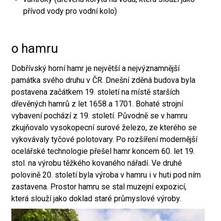
přívod vody pro vodní kolo)
o hamru
Dobřívský horní hamr je největší a nejvýznamnější
památka svého druhu v ČR. Dnešní zděná budova byla
postavena začátkem 19. století na místě starších
dřevěných hamrů z let 1658 a 1701. Bohaté strojní
vybavení pochází z 19. století. Původně se v hamru
zkujňovalo vysokopecní surové železo, ze kterého se
vykovávaly tyčové polotovary. Po rozšíření modernější
ocelářské technologie přešel hamr koncem 60. let 19.
stol. na výrobu těžkého kovaného nářadí. Ve druhé
polovině 20. století byla výroba v hamru i v huti pod ním
zastavena. Prostor hamru se stal muzejní expozicí,
která slouží jako doklad staré průmyslové výroby.