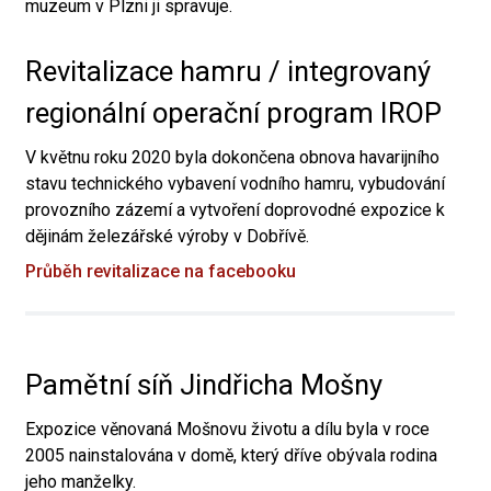
muzeum v Plzni ji spravuje.
Revitalizace hamru / integrovaný
regionální operační program IROP
V květnu roku 2020 byla dokončena obnova havarijního
stavu technického vybavení vodního hamru, vybudování
provozního zázemí a vytvoření doprovodné expozice k
dějinám železářské výroby v Dobřívě.
Průběh revitalizace na facebooku
Pamětní síň Jindřicha Mošny
Expozice věnovaná Mošnovu životu a dílu byla v roce
2005 nainstalována v domě, který dříve obývala rodina
jeho manželky.