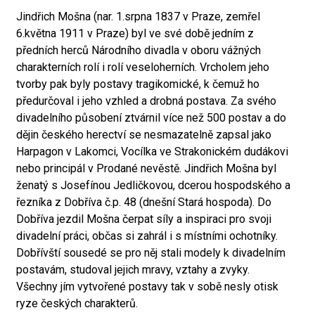
Jindřich Mošna (nar. 1.srpna 1837 v Praze, zemřel
6.května 1911 v Praze) byl ve své době jedním z
předních herců Národního divadla v oboru vážných
charakterních rolí i rolí veseloherních. Vrcholem jeho
tvorby pak byly postavy tragikomické, k čemuž ho
předurčoval i jeho vzhled a drobná postava. Za svého
divadelního působení ztvárnil více než 500 postav a do
dějin českého herectví se nesmazatelně zapsal jako
Harpagon v Lakomci, Vocílka ve Strakonickém dudákovi
nebo principál v Prodané nevěstě. Jindřich Mošna byl
ženatý s Josefínou Jedličkovou, dcerou hospodského a
řezníka z Dobříva č.p. 48 (dnešní Stará hospoda). Do
Dobříva jezdil Mošna čerpat síly a inspiraci pro svoji
divadelní práci, občas si zahrál i s místními ochotníky.
Dobřívští sousedé se pro něj stali modely k divadelním
postavám, studoval jejich mravy, vztahy a zvyky.
Všechny jím vytvořené postavy tak v sobě nesly otisk
ryze českých charakterů.