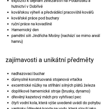
expozici k dějinám železářství na Podbrdsku a
hutnictví v Dobřívě
kovářskou výheň a předváděcí pracoviště kovářů
kovářské práce pod buchary
ruční práce na kovadlině
Hamernický den
pamětní síň Jindřicha Mošny (nachází se mimo areál
hamru)
zajímavosti a unikátní předměty
nadhazovací buchar
důmyslně konstruovaná stojanová vrtačka
excentrické nůžky na stříhání silných plátů železa
doplňkové hamernické stroje (brusky, dynamo)
dřevěný kazetový měch pro vyhřívací pec
čtyři vodní kola, která výše uvedené uvádí do pohybu
vantroky (dřevěná koryta na vodu, která slouží jako