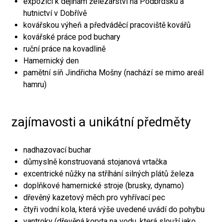
expozici k dějinám železářství na Podbrdsku a
hutnictví v Dobřívě
kovářskou výheň a předváděcí pracoviště kovářů
kovářské práce pod buchary
ruční práce na kovadlině
Hamernický den
pamětní síň Jindřicha Mošny (nachází se mimo areál
hamru)
zajímavosti a unikátní předměty
nadhazovací buchar
důmyslně konstruovaná stojanová vrtačka
excentrické nůžky na stříhání silných plátů železa
doplňkové hamernické stroje (brusky, dynamo)
dřevěný kazetový měch pro vyhřívací pec
čtyři vodní kola, která výše uvedené uvádí do pohybu
vantroky (dřevěná koryta na vodu, která slouží jako