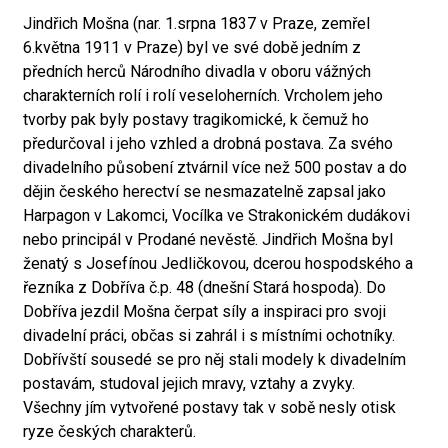
Jindřich Mošna (nar. 1.srpna 1837 v Praze, zemřel
6.května 1911 v Praze) byl ve své době jedním z
předních herců Národního divadla v oboru vážných
charakterních rolí i rolí veseloherních. Vrcholem jeho
tvorby pak byly postavy tragikomické, k čemuž ho
předurčoval i jeho vzhled a drobná postava. Za svého
divadelního působení ztvárnil více než 500 postav a do
dějin českého herectví se nesmazatelně zapsal jako
Harpagon v Lakomci, Vocílka ve Strakonickém dudákovi
nebo principál v Prodané nevěstě. Jindřich Mošna byl
ženatý s Josefínou Jedličkovou, dcerou hospodského a
řezníka z Dobříva č.p. 48 (dnešní Stará hospoda). Do
Dobříva jezdil Mošna čerpat síly a inspiraci pro svoji
divadelní práci, občas si zahrál i s místními ochotníky.
Dobřívští sousedé se pro něj stali modely k divadelním
postavám, studoval jejich mravy, vztahy a zvyky.
Všechny jím vytvořené postavy tak v sobě nesly otisk
ryze českých charakterů.