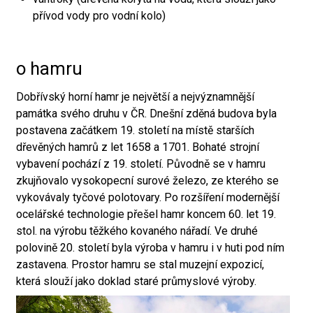
přívod vody pro vodní kolo)
o hamru
Dobřívský horní hamr je největší a nejvýznamnější
památka svého druhu v ČR. Dnešní zděná budova byla
postavena začátkem 19. století na místě starších
dřevěných hamrů z let 1658 a 1701. Bohaté strojní
vybavení pochází z 19. století. Původně se v hamru
zkujňovalo vysokopecní surové železo, ze kterého se
vykovávaly tyčové polotovary. Po rozšíření modernější
ocelářské technologie přešel hamr koncem 60. let 19.
stol. na výrobu těžkého kovaného nářadí. Ve druhé
polovině 20. století byla výroba v hamru i v huti pod ním
zastavena. Prostor hamru se stal muzejní expozicí,
která slouží jako doklad staré průmyslové výroby.