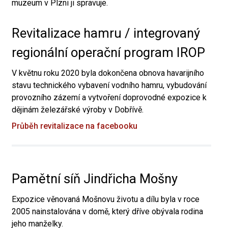
muzeum v Plzni ji spravuje.
Revitalizace hamru / integrovaný
regionální operační program IROP
V květnu roku 2020 byla dokončena obnova havarijního
stavu technického vybavení vodního hamru, vybudování
provozního zázemí a vytvoření doprovodné expozice k
dějinám železářské výroby v Dobřívě.
Průběh revitalizace na facebooku
Pamětní síň Jindřicha Mošny
Expozice věnovaná Mošnovu životu a dílu byla v roce
2005 nainstalována v domě, který dříve obývala rodina
jeho manželky.