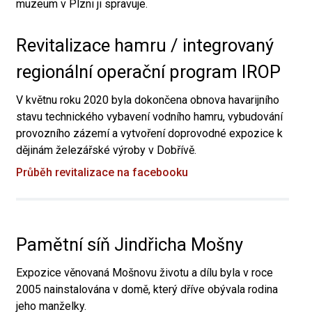
muzeum v Plzni ji spravuje.
Revitalizace hamru / integrovaný
regionální operační program IROP
V květnu roku 2020 byla dokončena obnova havarijního
stavu technického vybavení vodního hamru, vybudování
provozního zázemí a vytvoření doprovodné expozice k
dějinám železářské výroby v Dobřívě.
Průběh revitalizace na facebooku
Pamětní síň Jindřicha Mošny
Expozice věnovaná Mošnovu životu a dílu byla v roce
2005 nainstalována v domě, který dříve obývala rodina
jeho manželky.