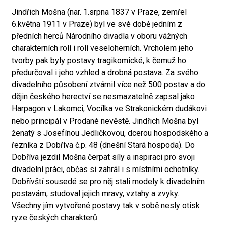
Jindřich Mošna (nar. 1.srpna 1837 v Praze, zemřel
6.května 1911 v Praze) byl ve své době jedním z
předních herců Národního divadla v oboru vážných
charakterních rolí i rolí veseloherních. Vrcholem jeho
tvorby pak byly postavy tragikomické, k čemuž ho
předurčoval i jeho vzhled a drobná postava. Za svého
divadelního působení ztvárnil více než 500 postav a do
dějin českého herectví se nesmazatelně zapsal jako
Harpagon v Lakomci, Vocílka ve Strakonickém dudákovi
nebo principál v Prodané nevěstě. Jindřich Mošna byl
ženatý s Josefínou Jedličkovou, dcerou hospodského a
řezníka z Dobříva č.p. 48 (dnešní Stará hospoda). Do
Dobříva jezdil Mošna čerpat síly a inspiraci pro svoji
divadelní práci, občas si zahrál i s místními ochotníky.
Dobřívští sousedé se pro něj stali modely k divadelním
postavám, studoval jejich mravy, vztahy a zvyky.
Všechny jím vytvořené postavy tak v sobě nesly otisk
ryze českých charakterů.