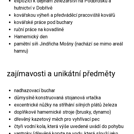
expozici k dějinám železářství na Podbrdsku a
hutnictví v Dobřívě
kovářskou výheň a předváděcí pracoviště kovářů
kovářské práce pod buchary
ruční práce na kovadlině
Hamernický den
pamětní síň Jindřicha Mošny (nachází se mimo areál
hamru)
zajímavosti a unikátní předměty
nadhazovací buchar
důmyslně konstruovaná stojanová vrtačka
excentrické nůžky na stříhání silných plátů železa
doplňkové hamernické stroje (brusky, dynamo)
dřevěný kazetový měch pro vyhřívací pec
čtyři vodní kola, která výše uvedené uvádí do pohybu
vantroky (dřevěná koryta na vodu, která slouží jako