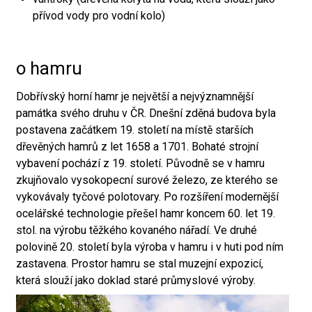
přívod vody pro vodní kolo)
o hamru
Dobřívský horní hamr je největší a nejvýznamnější
památka svého druhu v ČR. Dnešní zděná budova byla
postavena začátkem 19. století na místě starších
dřevěných hamrů z let 1658 a 1701. Bohaté strojní
vybavení pochází z 19. století. Původně se v hamru
zkujňovalo vysokopecní surové železo, ze kterého se
vykovávaly tyčové polotovary. Po rozšíření modernější
ocelářské technologie přešel hamr koncem 60. let 19.
stol. na výrobu těžkého kovaného nářadí. Ve druhé
polovině 20. století byla výroba v hamru i v huti pod ním
zastavena. Prostor hamru se stal muzejní expozicí,
která slouží jako doklad staré průmyslové výroby.