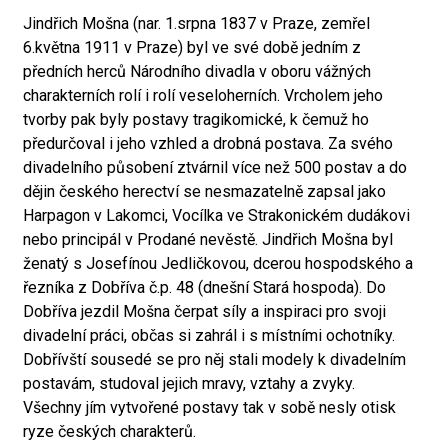
Jindřich Mošna (nar. 1.srpna 1837 v Praze, zemřel
6.května 1911 v Praze) byl ve své době jedním z
předních herců Národního divadla v oboru vážných
charakterních rolí i rolí veseloherních. Vrcholem jeho
tvorby pak byly postavy tragikomické, k čemuž ho
předurčoval i jeho vzhled a drobná postava. Za svého
divadelního působení ztvárnil více než 500 postav a do
dějin českého herectví se nesmazatelně zapsal jako
Harpagon v Lakomci, Vocílka ve Strakonickém dudákovi
nebo principál v Prodané nevěstě. Jindřich Mošna byl
ženatý s Josefínou Jedličkovou, dcerou hospodského a
řezníka z Dobříva č.p. 48 (dnešní Stará hospoda). Do
Dobříva jezdil Mošna čerpat síly a inspiraci pro svoji
divadelní práci, občas si zahrál i s místními ochotníky.
Dobřívští sousedé se pro něj stali modely k divadelním
postavám, studoval jejich mravy, vztahy a zvyky.
Všechny jím vytvořené postavy tak v sobě nesly otisk
ryze českých charakterů.