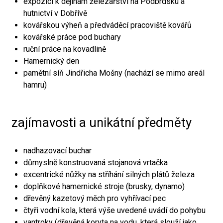
expozici k dějinám železářství na Podbrdsku a
hutnictví v Dobřívě
kovářskou výheň a předváděcí pracoviště kovářů
kovářské práce pod buchary
ruční práce na kovadlině
Hamernický den
pamětní síň Jindřicha Mošny (nachází se mimo areál
hamru)
zajímavosti a unikátní předměty
nadhazovací buchar
důmyslně konstruovaná stojanová vrtačka
excentrické nůžky na stříhání silných plátů železa
doplňkové hamernické stroje (brusky, dynamo)
dřevěný kazetový měch pro vyhřívací pec
čtyři vodní kola, která výše uvedené uvádí do pohybu
vantroky (dřevěná koryta na vodu, která slouží jako