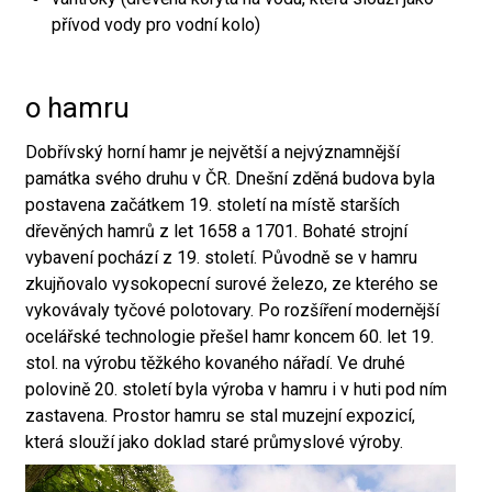
přívod vody pro vodní kolo)
o hamru
Dobřívský horní hamr je největší a nejvýznamnější
památka svého druhu v ČR. Dnešní zděná budova byla
postavena začátkem 19. století na místě starších
dřevěných hamrů z let 1658 a 1701. Bohaté strojní
vybavení pochází z 19. století. Původně se v hamru
zkujňovalo vysokopecní surové železo, ze kterého se
vykovávaly tyčové polotovary. Po rozšíření modernější
ocelářské technologie přešel hamr koncem 60. let 19.
stol. na výrobu těžkého kovaného nářadí. Ve druhé
polovině 20. století byla výroba v hamru i v huti pod ním
zastavena. Prostor hamru se stal muzejní expozicí,
která slouží jako doklad staré průmyslové výroby.