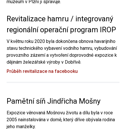
muzeum v Plzni ji spravuje.
Revitalizace hamru / integrovaný
regionální operační program IROP
V květnu roku 2020 byla dokončena obnova havarijního
stavu technického vybavení vodního hamru, vybudování
provozního zázemí a vytvoření doprovodné expozice k
dějinám železářské výroby v Dobřívě.
Průběh revitalizace na facebooku
Pamětní síň Jindřicha Mošny
Expozice věnovaná Mošnovu životu a dílu byla v roce
2005 nainstalována v domě, který dříve obývala rodina
jeho manželky.