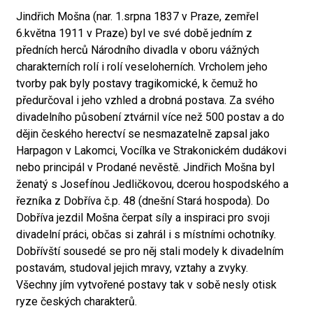
Jindřich Mošna (nar. 1.srpna 1837 v Praze, zemřel
6.května 1911 v Praze) byl ve své době jedním z
předních herců Národního divadla v oboru vážných
charakterních rolí i rolí veseloherních. Vrcholem jeho
tvorby pak byly postavy tragikomické, k čemuž ho
předurčoval i jeho vzhled a drobná postava. Za svého
divadelního působení ztvárnil více než 500 postav a do
dějin českého herectví se nesmazatelně zapsal jako
Harpagon v Lakomci, Vocílka ve Strakonickém dudákovi
nebo principál v Prodané nevěstě. Jindřich Mošna byl
ženatý s Josefínou Jedličkovou, dcerou hospodského a
řezníka z Dobříva č.p. 48 (dnešní Stará hospoda). Do
Dobříva jezdil Mošna čerpat síly a inspiraci pro svoji
divadelní práci, občas si zahrál i s místními ochotníky.
Dobřívští sousedé se pro něj stali modely k divadelním
postavám, studoval jejich mravy, vztahy a zvyky.
Všechny jím vytvořené postavy tak v sobě nesly otisk
ryze českých charakterů.