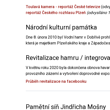
Toulavá kamera - reportáž České televize
(odvy
reportáž Českého rozhlasu Plzeň
(odvysíláno 1
Národní kulturní památka
Dne 8. února 2010 byl Vodní hamr v Dobřívě prohl
která je majetkem Plzeňského kraje a Západočesk
Revitalizace hamru / integrov
V květnu roku 2020 byla dokončena obnova havari
provozního zázemí a vytvoření doprovodné expoz
Průběh revitalizace na facebooku
Pamětní síň Jindřicha Mošny