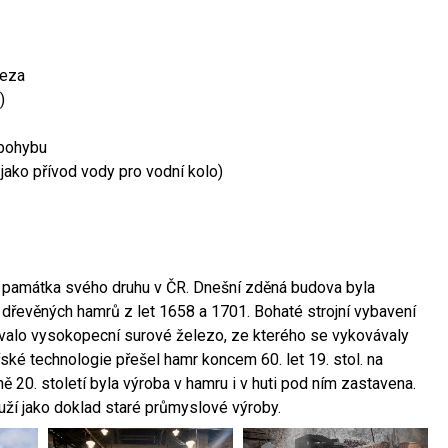
leza
)
 pohybu
 jako přívod vody pro vodní kolo)
ší památka svého druhu v ČR. Dnešní zděná budova byla
 dřevěných hamrů z let 1658 a 1701. Bohaté strojní vybavení
ovalo vysokopecní surové železo, ze kterého se vykovávaly
ské technologie přešel hamr koncem 60. let 19. stol. na
 20. století byla výroba v hamru i v huti pod ním zastavena.
ouží jako doklad staré průmyslové výroby.