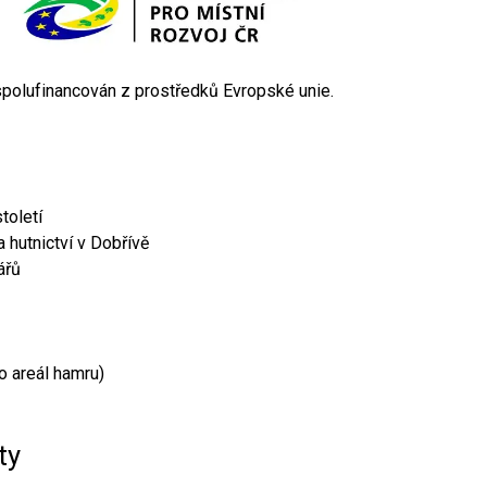
 spolufinancován z prostředků Evropské unie.
toletí
 hutnictví v Dobřívě
ářů
o areál hamru)
ty