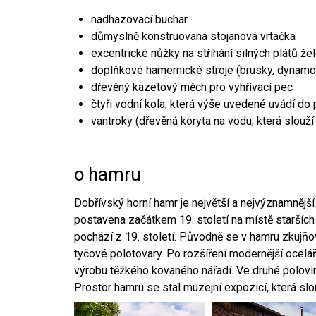
nadhazovací buchar
důmyslně konstruovaná stojanová vrtačka
excentrické nůžky na stříhání silných plátů že
doplňkové hamernické stroje (brusky, dynamo
dřevěný kazetový měch pro vyhřívací pec
čtyři vodní kola, která výše uvedené uvádí do
vantroky (dřevěná koryta na vodu, která slouží
o hamru
Dobřívský horní hamr je největší a nejvýznamněj
postavena začátkem 19. století na místě starších
pochází z 19. století. Původně se v hamru zkujň
tyčové polotovary. Po rozšíření modernější ocelář
výrobu těžkého kovaného nářadí. Ve druhé polovině
Prostor hamru se stal muzejní expozicí, která sl