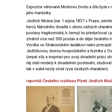
Expozice věnovaná Mošnovu životu a dílu byla v r
jeho manželky.
Jindřich Mošna (nar. 1.srpna 1837 v Praze, zemře
herců Národního divadla v oboru vážných charakter
postavy tragikomické, k čemuž ho předurčoval i 
ztvárnil více než 500 postav a do dějin českého
Vocílka ve Strakonickém dudákovi nebo principál
Jedličkovou, dcerou hospodského a řezníka z Dob
čerpat síly a inspiraci pro svoji divadelní práci, 
něj stali modely k divadelním postavám, studoval
tak v sobě nesly otisk ryze českých charakterů.
reportáž Českého rozhlasu Plzeň
Jindřich Mo