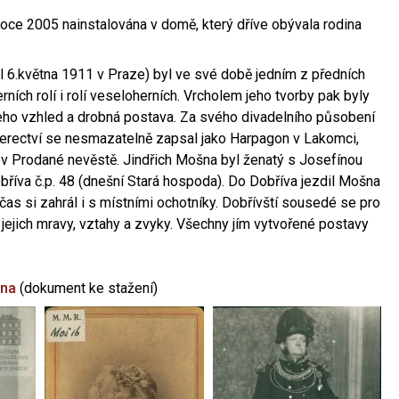
oce 2005 nainstalována v domě, který dříve obývala rodina
l 6.května 1911 v Praze) byl ve své době jedním z předních
ních rolí i rolí veseloherních. Vrcholem jeho tvorby pak byly
jeho vzhled a drobná postava. Za svého divadelního působení
 herectví se nesmazatelně zapsal jako Harpagon v Lakomci,
 v Prodané nevěstě. Jindřich Mošna byl ženatý s Josefínou
říva č.p. 48 (dnešní Stará hospoda). Do Dobříva jezdil Mošna
občas si zahrál i s místními ochotníky. Dobřívští sousedé se pro
 jejich mravy, vztahy a zvyky. Všechny jím vytvořené postavy
šna
(dokument ke stažení)