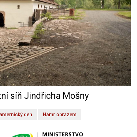
ní síň Jindřicha Mošny
amernický den
Hamr obrazem