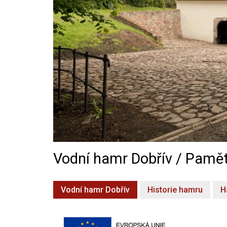
Vodní hamr Dobřív / Pamět
Vodní hamr Dobřív
Historie hamru
H