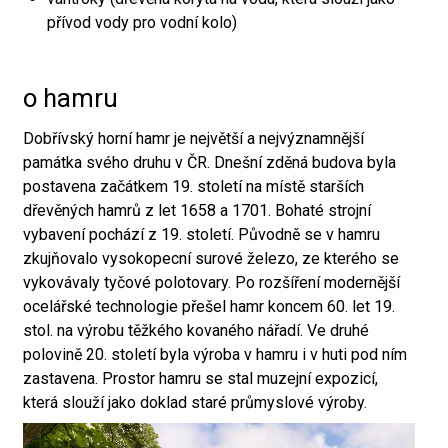
přívod vody pro vodní kolo)
o hamru
Dobřívský horní hamr je největší a nejvýznamnější
památka svého druhu v ČR. Dnešní zděná budova byla
postavena začátkem 19. století na místě starších
dřevěných hamrů z let 1658 a 1701. Bohaté strojní
vybavení pochází z 19. století. Původně se v hamru
zkujňovalo vysokopecní surové železo, ze kterého se
vykovávaly tyčové polotovary. Po rozšíření modernější
ocelářské technologie přešel hamr koncem 60. let 19.
stol. na výrobu těžkého kovaného nářadí. Ve druhé
polovině 20. století byla výroba v hamru i v huti pod ním
zastavena. Prostor hamru se stal muzejní expozicí,
která slouží jako doklad staré průmyslové výroby.