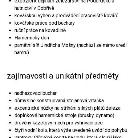
expozici k dějinám železářství na Podbrdsku a
hutnictví v Dobřívě
kovářskou výheň a předváděcí pracoviště kovářů
kovářské práce pod buchary
ruční práce na kovadlině
Hamernický den
pamětní síň Jindřicha Mošny (nachází se mimo areál
hamru)
zajímavosti a unikátní předměty
nadhazovací buchar
důmyslně konstruovaná stojanová vrtačka
excentrické nůžky na stříhání silných plátů železa
doplňkové hamernické stroje (brusky, dynamo)
dřevěný kazetový měch pro vyhřívací pec
čtyři vodní kola, která výše uvedené uvádí do pohybu
vantroky (dřevěná koryta na vodu, která slouží jako