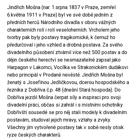
Jindřich Mošna (nar. 1.srpna 1837 v Praze, zemřel
6.května 1911 v Praze) byl ve své době jedním z
předních herců Národního divadla v oboru vážných
charakterních rolí i rolí veseloherních. Vrcholem jeho
tvorby pak byly postavy tragikomické, k čemuž ho
předurčoval i jeho vzhled a drobná postava. Za svého
divadelního působení ztvárnil více než 500 postav a do
dějin českého herectví se nesmazatelně zapsal jako
Harpagon v Lakomci, Vocílka ve Strakonickém dudákovi
nebo principál v Prodané nevěstě. Jindřich Mošna byl
ženatý s Josefínou Jedličkovou, dcerou hospodského a
řezníka z Dobříva č.p. 48 (dnešní Stará hospoda). Do
Dobříva jezdil Mošna čerpat síly a inspiraci pro svoji
divadelní práci, občas si zahrál i s místními ochotníky.
Dobřívští sousedé se pro něj stali modely k divadelním
postavám, studoval jejich mravy, vztahy a zvyky.
Všechny jím vytvořené postavy tak v sobě nesly otisk
ryze českých charakterů.