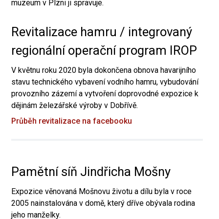
muzeum v Plzni ji spravuje.
Revitalizace hamru / integrovaný
regionální operační program IROP
V květnu roku 2020 byla dokončena obnova havarijního
stavu technického vybavení vodního hamru, vybudování
provozního zázemí a vytvoření doprovodné expozice k
dějinám železářské výroby v Dobřívě.
Průběh revitalizace na facebooku
Pamětní síň Jindřicha Mošny
Expozice věnovaná Mošnovu životu a dílu byla v roce
2005 nainstalována v domě, který dříve obývala rodina
jeho manželky.