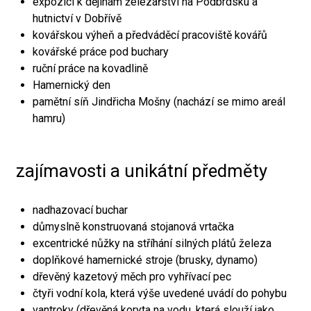
expozici k dějinám železářství na Podbrdsku a
hutnictví v Dobřívě
kovářskou výheň a předváděcí pracoviště kovářů
kovářské práce pod buchary
ruční práce na kovadlině
Hamernický den
pamětní síň Jindřicha Mošny (nachází se mimo areál
hamru)
zajímavosti a unikátní předměty
nadhazovací buchar
důmyslně konstruovaná stojanová vrtačka
excentrické nůžky na stříhání silných plátů železa
doplňkové hamernické stroje (brusky, dynamo)
dřevěný kazetový měch pro vyhřívací pec
čtyři vodní kola, která výše uvedené uvádí do pohybu
vantroky (dřevěná koryta na vodu, která slouží jako