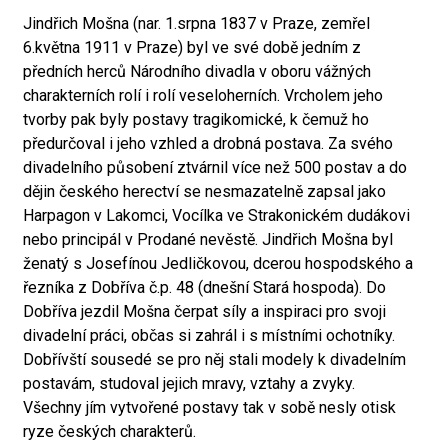
Jindřich Mošna (nar. 1.srpna 1837 v Praze, zemřel
6.května 1911 v Praze) byl ve své době jedním z
předních herců Národního divadla v oboru vážných
charakterních rolí i rolí veseloherních. Vrcholem jeho
tvorby pak byly postavy tragikomické, k čemuž ho
předurčoval i jeho vzhled a drobná postava. Za svého
divadelního působení ztvárnil více než 500 postav a do
dějin českého herectví se nesmazatelně zapsal jako
Harpagon v Lakomci, Vocílka ve Strakonickém dudákovi
nebo principál v Prodané nevěstě. Jindřich Mošna byl
ženatý s Josefínou Jedličkovou, dcerou hospodského a
řezníka z Dobříva č.p. 48 (dnešní Stará hospoda). Do
Dobříva jezdil Mošna čerpat síly a inspiraci pro svoji
divadelní práci, občas si zahrál i s místními ochotníky.
Dobřívští sousedé se pro něj stali modely k divadelním
postavám, studoval jejich mravy, vztahy a zvyky.
Všechny jím vytvořené postavy tak v sobě nesly otisk
ryze českých charakterů.