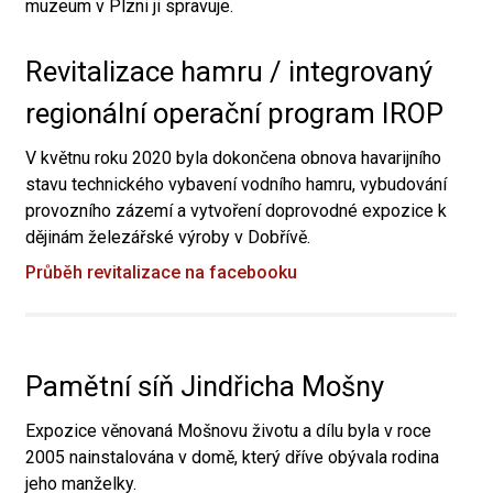
muzeum v Plzni ji spravuje.
Revitalizace hamru / integrovaný
regionální operační program IROP
V květnu roku 2020 byla dokončena obnova havarijního
stavu technického vybavení vodního hamru, vybudování
provozního zázemí a vytvoření doprovodné expozice k
dějinám železářské výroby v Dobřívě.
Průběh revitalizace na facebooku
Pamětní síň Jindřicha Mošny
Expozice věnovaná Mošnovu životu a dílu byla v roce
2005 nainstalována v domě, který dříve obývala rodina
jeho manželky.