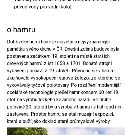
přívod vody pro vodní kolo)
o hamru
Dobřívský horní hamr je největší a nejvýznamnější
památka svého druhu v ČR. Dnešní zděná budova byla
postavena začátkem 19. století na místě starších
dřevěných hamrů z let 1658 a 1701. Bohaté strojní
vybavení pochází z 19. století. Původně se v hamru
zkujňovalo vysokopecní surové železo, ze kterého se
vykovávaly tyčové polotovary. Po rozšíření modernější
ocelářské technologie přešel hamr koncem 60. let 19.
stol. na výrobu těžkého kovaného nářadí. Ve druhé
polovině 20. století byla výroba v hamru i v huti pod ním
zastavena. Prostor hamru se stal muzejní expozicí,
která slouží jako doklad staré průmyslové výroby.