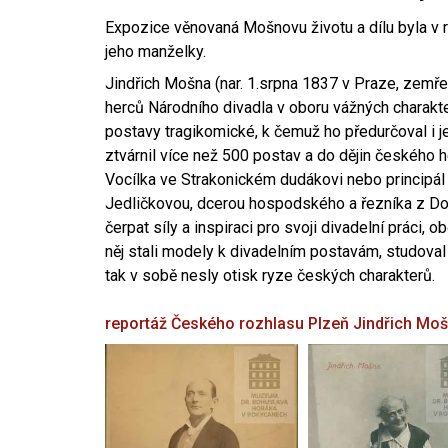
Expozice věnovaná Mošnovu životu a dílu byla v r
jeho manželky.
Jindřich Mošna (nar. 1.srpna 1837 v Praze, zemře
herců Národního divadla v oboru vážných charakter
postavy tragikomické, k čemuž ho předurčoval i 
ztvárnil více než 500 postav a do dějin českého
Vocílka ve Strakonickém dudákovi nebo principál
Jedličkovou, dcerou hospodského a řezníka z Dob
čerpat síly a inspiraci pro svoji divadelní práci, 
něj stali modely k divadelním postavám, studoval
tak v sobě nesly otisk ryze českých charakterů.
reportáž Českého rozhlasu Plzeň
Jindřich Mo