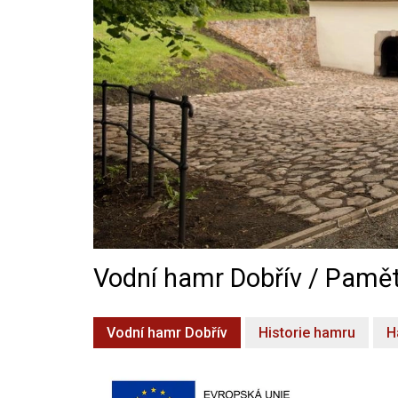
Vodní hamr Dobřív / Pamět
Vodní hamr Dobřív
Historie hamru
H