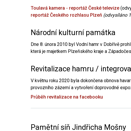
Toulavá kamera - reportáž České televize
(odvy
reportáž Českého rozhlasu Plzeň
(odvysíláno 1
Národní kulturní památka
Dne 8. února 2010 byl Vodní hamr v Dobřívě prohl
která je majetkem Plzeňského kraje a Západočesk
Revitalizace hamru / integrov
V květnu roku 2020 byla dokončena obnova havari
provozního zázemí a vytvoření doprovodné expoz
Průběh revitalizace na facebooku
Pamětní síň Jindřicha Mošny