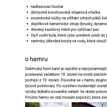
nadhazovací buchar
důmyslně konstruovaná stojanová vrtačka
excentrické nůžky na stříhání silných plátů že
doplňkové hamernické stroje (brusky, dynamo
dřevěný kazetový měch pro vyhřívací pec
čtyři vodní kola, která výše uvedené uvádí do
vantroky (dřevěná koryta na vodu, která slouží
o hamru
Dobřívský horní hamr je největší a nejvýznamněj
postavena začátkem 19. století na místě starších
pochází z 19. století. Původně se v hamru zkujň
tyčové polotovary. Po rozšíření modernější ocelář
výrobu těžkého kovaného nářadí. Ve druhé polovině
Prostor hamru se stal muzejní expozicí, která sl