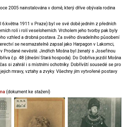
oce 2005 nainstalována v domě, který dříve obývala rodina
l 6.května 1911 v Praze) byl ve své době jedním z předních
ních rolí i rolí veseloherních. Vrcholem jeho tvorby pak byly
jeho vzhled a drobná postava. Za svého divadelního působení
 herectví se nesmazatelně zapsal jako Harpagon v Lakomci,
 v Prodané nevěstě. Jindřich Mošna byl ženatý s Josefínou
říva č.p. 48 (dnešní Stará hospoda). Do Dobříva jezdil Mošna
občas si zahrál i s místními ochotníky. Dobřívští sousedé se pro
 jejich mravy, vztahy a zvyky. Všechny jím vytvořené postavy
šna
(dokument ke stažení)