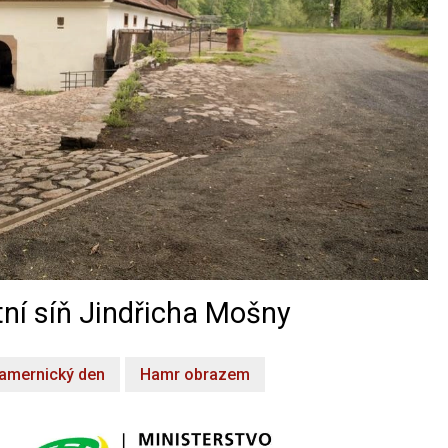
ní síň Jindřicha Mošny
amernický den
Hamr obrazem