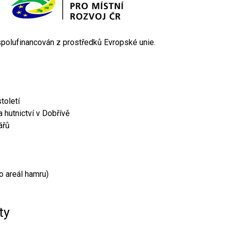
 spolufinancován z prostředků Evropské unie.
toletí
 hutnictví v Dobřívě
ářů
o areál hamru)
ty