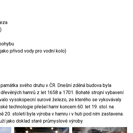
leza
)
 pohybu
 jako přívod vody pro vodní kolo)
ší památka svého druhu v ČR. Dnešní zděná budova byla
 dřevěných hamrů z let 1658 a 1701. Bohaté strojní vybavení
ovalo vysokopecní surové železo, ze kterého se vykovávaly
ské technologie přešel hamr koncem 60. let 19. stol. na
 20. století byla výroba v hamru i v huti pod ním zastavena.
ouží jako doklad staré průmyslové výroby.