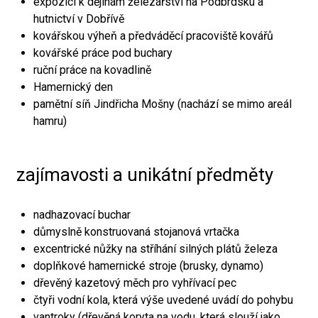
expozici k dějinám železářství na Podbrdsku a
hutnictví v Dobřívě
kovářskou výheň a předváděcí pracoviště kovářů
kovářské práce pod buchary
ruční práce na kovadlině
Hamernický den
pamětní síň Jindřicha Mošny (nachází se mimo areál
hamru)
zajímavosti a unikátní předměty
nadhazovací buchar
důmyslně konstruovaná stojanová vrtačka
excentrické nůžky na stříhání silných plátů železa
doplňkové hamernické stroje (brusky, dynamo)
dřevěný kazetový měch pro vyhřívací pec
čtyři vodní kola, která výše uvedené uvádí do pohybu
vantroky (dřevěná koryta na vodu, která slouží jako