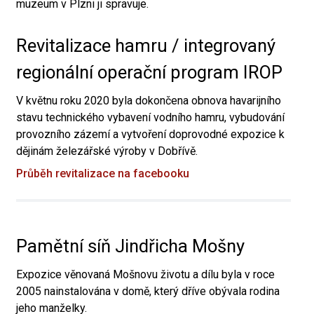
muzeum v Plzni ji spravuje.
Revitalizace hamru / integrovaný
regionální operační program IROP
V květnu roku 2020 byla dokončena obnova havarijního
stavu technického vybavení vodního hamru, vybudování
provozního zázemí a vytvoření doprovodné expozice k
dějinám železářské výroby v Dobřívě.
Průběh revitalizace na facebooku
Pamětní síň Jindřicha Mošny
Expozice věnovaná Mošnovu životu a dílu byla v roce
2005 nainstalována v domě, který dříve obývala rodina
jeho manželky.