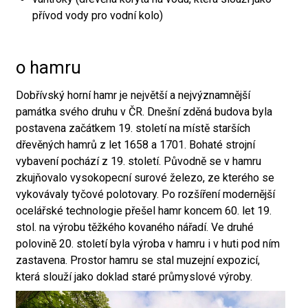
přívod vody pro vodní kolo)
o hamru
Dobřívský horní hamr je největší a nejvýznamnější
památka svého druhu v ČR. Dnešní zděná budova byla
postavena začátkem 19. století na místě starších
dřevěných hamrů z let 1658 a 1701. Bohaté strojní
vybavení pochází z 19. století. Původně se v hamru
zkujňovalo vysokopecní surové železo, ze kterého se
vykovávaly tyčové polotovary. Po rozšíření modernější
ocelářské technologie přešel hamr koncem 60. let 19.
stol. na výrobu těžkého kovaného nářadí. Ve druhé
polovině 20. století byla výroba v hamru i v huti pod ním
zastavena. Prostor hamru se stal muzejní expozicí,
která slouží jako doklad staré průmyslové výroby.