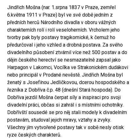
Jindřich Mošna (nar. 1.srpna 1837 v Praze, zemřel
6.května 1911 v Praze) byl ve své době jedním z
předních herců Národního divadla v oboru vážných
charakterních rolí i rolí veseloherních. Vrcholem jeho
tvorby pak byly postavy tragikomické, k čemuž ho
předurčoval i jeho vzhled a drobná postava. Za svého
divadelního působení ztvárnil více než 500 postav a do
dějin českého herectví se nesmazatelně zapsal jako
Harpagon v Lakomci, Vocílka ve Strakonickém dudákovi
nebo principál v Prodané nevěstě. Jindřich Mošna byl
ženatý s Josefínou Jedličkovou, dcerou hospodského a
řezníka z Dobříva č.p. 48 (dnešní Stará hospoda). Do
Dobříva jezdil Mošna čerpat síly a inspiraci pro svoji
divadelní práci, občas si zahrál i s místními ochotníky.
Dobřívští sousedé se pro něj stali modely k divadelním
postavám, studoval jejich mravy, vztahy a zvyky.
Všechny jím vytvořené postavy tak v sobě nesly otisk
ryze českých charakterů.