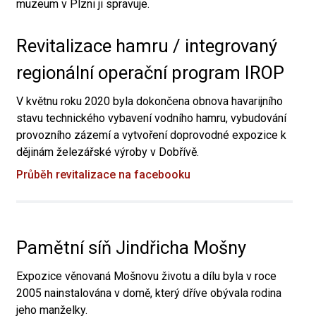
muzeum v Plzni ji spravuje.
Revitalizace hamru / integrovaný
regionální operační program IROP
V květnu roku 2020 byla dokončena obnova havarijního
stavu technického vybavení vodního hamru, vybudování
provozního zázemí a vytvoření doprovodné expozice k
dějinám železářské výroby v Dobřívě.
Průběh revitalizace na facebooku
Pamětní síň Jindřicha Mošny
Expozice věnovaná Mošnovu životu a dílu byla v roce
2005 nainstalována v domě, který dříve obývala rodina
jeho manželky.