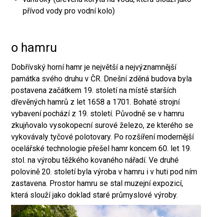
přívod vody pro vodní kolo)
o hamru
Dobřívský horní hamr je největší a nejvýznamnější
památka svého druhu v ČR. Dnešní zděná budova byla
postavena začátkem 19. století na místě starších
dřevěných hamrů z let 1658 a 1701. Bohaté strojní
vybavení pochází z 19. století. Původně se v hamru
zkujňovalo vysokopecní surové železo, ze kterého se
vykovávaly tyčové polotovary. Po rozšíření modernější
ocelářské technologie přešel hamr koncem 60. let 19.
stol. na výrobu těžkého kovaného nářadí. Ve druhé
polovině 20. století byla výroba v hamru i v huti pod ním
zastavena. Prostor hamru se stal muzejní expozicí,
která slouží jako doklad staré průmyslové výroby.