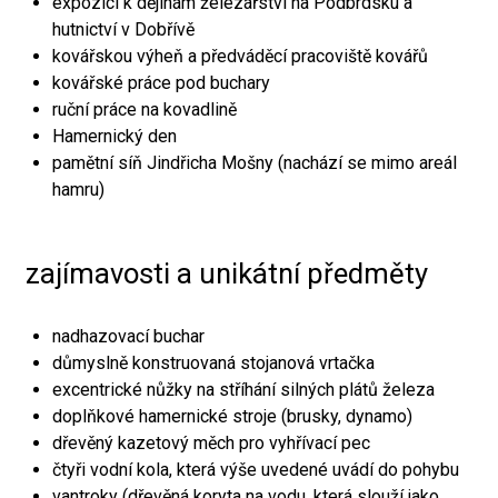
expozici k dějinám železářství na Podbrdsku a
hutnictví v Dobřívě
kovářskou výheň a předváděcí pracoviště kovářů
kovářské práce pod buchary
ruční práce na kovadlině
Hamernický den
pamětní síň Jindřicha Mošny (nachází se mimo areál
hamru)
zajímavosti a unikátní předměty
nadhazovací buchar
důmyslně konstruovaná stojanová vrtačka
excentrické nůžky na stříhání silných plátů železa
doplňkové hamernické stroje (brusky, dynamo)
dřevěný kazetový měch pro vyhřívací pec
čtyři vodní kola, která výše uvedené uvádí do pohybu
vantroky (dřevěná koryta na vodu, která slouží jako