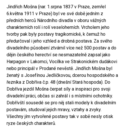
Jindřich Mošna (nar. 1.srpna 1837 v Praze, zemřel
6.května 1911 v Praze) byl ve své době jedním z
předních herců Národního divadla v oboru vážných
charakterních rolí i rolí veseloherních. Vrcholem jeho
tvorby pak byly postavy tragikomické, k čemuž ho
předurčoval i jeho vzhled a drobná postava. Za svého
divadelního působení ztvárnil více než 500 postav a do
dějin českého herectví se nesmazatelně zapsal jako
Harpagon v Lakomci, Vocílka ve Strakonickém dudákovi
nebo principál v Prodané nevěstě. Jindřich Mošna byl
ženatý s Josefínou Jedličkovou, dcerou hospodského a
řezníka z Dobříva č.p. 48 (dnešní Stará hospoda). Do
Dobříva jezdil Mošna čerpat síly a inspiraci pro svoji
divadelní práci, občas si zahrál i s místními ochotníky.
Dobřívští sousedé se pro něj stali modely k divadelním
postavám, studoval jejich mravy, vztahy a zvyky.
Všechny jím vytvořené postavy tak v sobě nesly otisk
ryze českých charakterů.