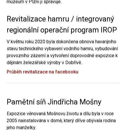
muzeum v Plzni ji spravuje.
Revitalizace hamru / integrovaný
regionální operační program IROP
V květnu roku 2020 byla dokončena obnova havarijního
stavu technického vybavení vodního hamru, vybudování
provozního zázemí a vytvoření doprovodné expozice k
dějinám železářské výroby v Dobřívě.
Průběh revitalizace na facebooku
Pamětní síň Jindřicha Mošny
Expozice věnovaná Mošnovu životu a dílu byla v roce
2005 nainstalována v domě, který dříve obývala rodina
jeho manželky.