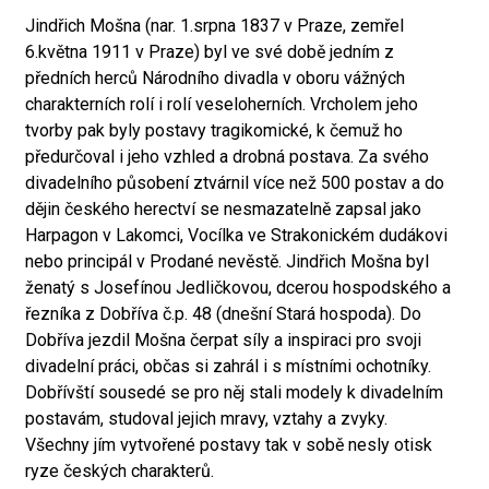
Jindřich Mošna (nar. 1.srpna 1837 v Praze, zemřel
6.května 1911 v Praze) byl ve své době jedním z
předních herců Národního divadla v oboru vážných
charakterních rolí i rolí veseloherních. Vrcholem jeho
tvorby pak byly postavy tragikomické, k čemuž ho
předurčoval i jeho vzhled a drobná postava. Za svého
divadelního působení ztvárnil více než 500 postav a do
dějin českého herectví se nesmazatelně zapsal jako
Harpagon v Lakomci, Vocílka ve Strakonickém dudákovi
nebo principál v Prodané nevěstě. Jindřich Mošna byl
ženatý s Josefínou Jedličkovou, dcerou hospodského a
řezníka z Dobříva č.p. 48 (dnešní Stará hospoda). Do
Dobříva jezdil Mošna čerpat síly a inspiraci pro svoji
divadelní práci, občas si zahrál i s místními ochotníky.
Dobřívští sousedé se pro něj stali modely k divadelním
postavám, studoval jejich mravy, vztahy a zvyky.
Všechny jím vytvořené postavy tak v sobě nesly otisk
ryze českých charakterů.