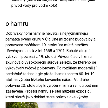
přívod vody pro vodní kolo)
o hamru
Dobřívský horní hamr je největší a nejvýznamnější
památka svého druhu v ČR. Dnešní zděná budova byla
postavena začátkem 19. století na místě starších
dřevěných hamrů z let 1658 a 1701. Bohaté strojní
vybavení pochází z 19. století. Původně se v hamru
zkujňovalo vysokopecní surové železo, ze kterého se
vykovávaly tyčové polotovary. Po rozšíření modernější
ocelářské technologie přešel hamr koncem 60. let 19.
stol. na výrobu těžkého kovaného nářadí. Ve druhé
polovině 20. století byla výroba v hamru i v huti pod ním
zastavena. Prostor hamru se stal muzejní expozicí,
která slouží jako doklad staré průmyslové výroby.