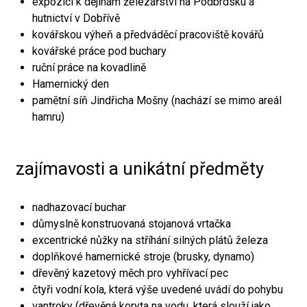
expozici k dějinám železářství na Podbrdsku a
hutnictví v Dobřívě
kovářskou výheň a předváděcí pracoviště kovářů
kovářské práce pod buchary
ruční práce na kovadlině
Hamernický den
pamětní síň Jindřicha Mošny (nachází se mimo areál
hamru)
zajímavosti a unikátní předměty
nadhazovací buchar
důmyslně konstruovaná stojanová vrtačka
excentrické nůžky na stříhání silných plátů železa
doplňkové hamernické stroje (brusky, dynamo)
dřevěný kazetový měch pro vyhřívací pec
čtyři vodní kola, která výše uvedené uvádí do pohybu
vantroky (dřevěná koryta na vodu, která slouží jako