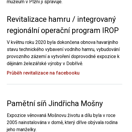
muzeum v Plzni ji spravuje.
Revitalizace hamru / integrovaný
regionální operační program IROP
V květnu roku 2020 byla dokončena obnova havarijního
stavu technického vybavení vodního hamru, vybudování
provozního zázemí a vytvoření doprovodné expozice k
dějinám železářské výroby v Dobřívě.
Průběh revitalizace na facebooku
Pamětní síň Jindřicha Mošny
Expozice věnovaná Mošnovu životu a dílu byla v roce
2005 nainstalována v domě, který dříve obývala rodina
jeho manželky.