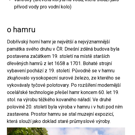
přívod vody pro vodní kolo)
o hamru
Dobřívský horní hamr je největší a nejvýznamnější
památka svého druhu v ČR. Dnešní zděná budova byla
postavena začátkem 19. století na místě starších
dřevěných hamrů z let 1658 a 1701. Bohaté strojní
vybavení pochází z 19. století. Původně se v hamru
zkujňovalo vysokopecní surové železo, ze kterého se
vykovávaly tyčové polotovary. Po rozšíření modernější
ocelářské technologie přešel hamr koncem 60. let 19.
stol. na výrobu těžkého kovaného nářadí. Ve druhé
polovině 20. století byla výroba v hamru i v huti pod ním
zastavena. Prostor hamru se stal muzejní expozicí,
která slouží jako doklad staré průmyslové výroby.