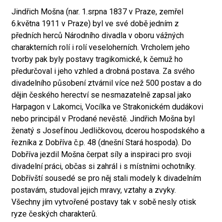
Jindřich Mošna (nar. 1.srpna 1837 v Praze, zemřel
6.května 1911 v Praze) byl ve své době jedním z
předních herců Národního divadla v oboru vážných
charakterních rolí i rolí veseloherních. Vrcholem jeho
tvorby pak byly postavy tragikomické, k čemuž ho
předurčoval i jeho vzhled a drobná postava. Za svého
divadelního působení ztvárnil více než 500 postav a do
dějin českého herectví se nesmazatelně zapsal jako
Harpagon v Lakomci, Vocílka ve Strakonickém dudákovi
nebo principál v Prodané nevěstě. Jindřich Mošna byl
ženatý s Josefínou Jedličkovou, dcerou hospodského a
řezníka z Dobříva č.p. 48 (dnešní Stará hospoda). Do
Dobříva jezdil Mošna čerpat síly a inspiraci pro svoji
divadelní práci, občas si zahrál i s místními ochotníky.
Dobřívští sousedé se pro něj stali modely k divadelním
postavám, studoval jejich mravy, vztahy a zvyky.
Všechny jím vytvořené postavy tak v sobě nesly otisk
ryze českých charakterů.