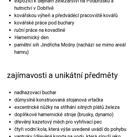
expozici k dějinám železářství na Podbrdsku a
hutnictví v Dobřívě
kovářskou výheň a předváděcí pracoviště kovářů
kovářské práce pod buchary
ruční práce na kovadlině
Hamernický den
pamětní síň Jindřicha Mošny (nachází se mimo areál
hamru)
zajímavosti a unikátní předměty
nadhazovací buchar
důmyslně konstruovaná stojanová vrtačka
excentrické nůžky na stříhání silných plátů železa
doplňkové hamernické stroje (brusky, dynamo)
dřevěný kazetový měch pro vyhřívací pec
čtyři vodní kola, která výše uvedené uvádí do pohybu
vantroky (dřevěná koryta na vodu, která slouží jako